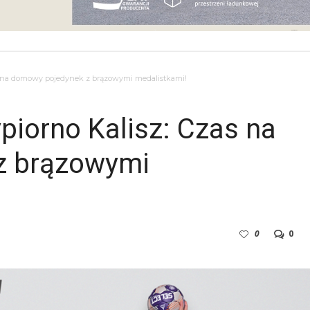
 na domowy pojedynek z brązowymi medalistkami!
iorno Kalisz: Czas na
z brązowymi
0
0