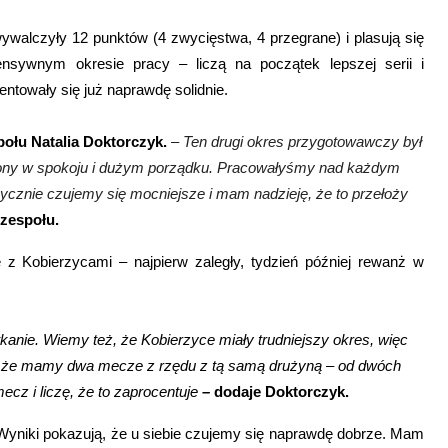
alczyły 12 punktów (4 zwycięstwa, 4 przegrane) i plasują się
tensywnym okresie pracy – liczą na początek lepszej serii i
entowały się już naprawdę solidnie.
połu Natalia Doktorczyk.
– Ten drugi okres przygotowawczy był
zony w spokoju i dużym porządku. Pracowałyśmy nad każdym
zycznie czujemy się mocniejsze i mam nadzieję, że to przełoży
 zespołu.
Kobierzycami – najpierw zaległy, tydzień później rewanż w
kanie. Wiemy też, że Kobierzyce miały trudniejszy okres, więc
ie, że mamy dwa mecze z rzędu z tą samą drużyną – od dwóch
cz i liczę, że to zaprocentuje
–
dodaje Doktorczyk.
 Wyniki pokazują, że u siebie czujemy się naprawdę dobrze. Mam