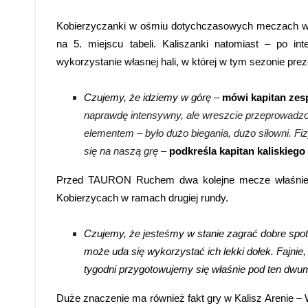
Kobierzyczanki w ośmiu dotychczasowych meczach wyw
na 5. miejscu tabeli. Kaliszanki natomiast – po in
wykorzystanie własnej hali, w której w tym sezonie prez
Czujemy, że idziemy w górę
–
mówi kapitan zes
naprawdę intensywny, ale wreszcie przeprowad
elementem – było dużo biegania, dużo siłowni. Fi
się na naszą grę
–
podkreśla kapitan kaliskiego
Przed TAURON Ruchem dwa kolejne mecze właśnie z 
Kobierzycach w ramach drugiej rundy.
Czujemy, że jesteśmy w stanie zagrać dobre spot
może uda się wykorzystać ich lekki dołek. Fajn
tygodni przygotowujemy się właśnie pod ten dwume
Duże znaczenie ma również fakt gry w Kalisz Arenie –