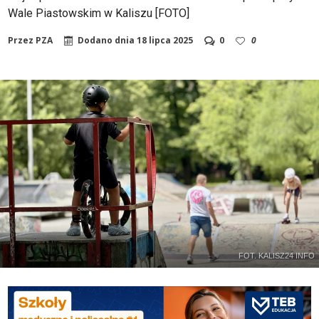
Wale Piastowskim w Kaliszu [FOTO]
Przez
PZA
Dodano dnia
18 lipca 2025
0
0
FOT. KALISZ24 INFO