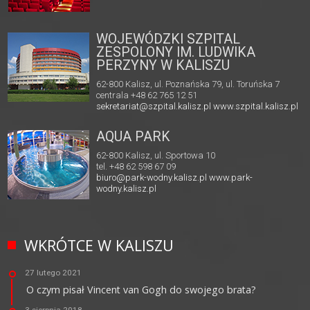
WOJEWÓDZKI SZPITAL
ZESPOLONY IM. LUDWIKA
PERZYNY W KALISZU
62-800 Kalisz, ul. Poznańska 79, ul. Toruńska 7
centrala +48 62 765 12 51
sekretariat@szpital.kalisz.pl
www.szpital.kalisz.pl
AQUA PARK
62-800 Kalisz, ul. Sportowa 10
tel. +48 62 598 67 09
biuro@park-wodny.kalisz.pl
www.park-
wodny.kalisz.pl
WKRÓTCE W KALISZU
27 lutego 2021
O czym pisał Vincent van Gogh do swojego brata?