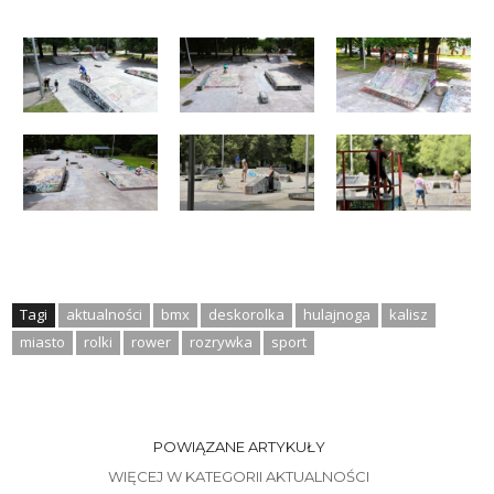
Tagi
aktualności
bmx
deskorolka
hulajnoga
kalisz
miasto
rolki
rower
rozrywka
sport
POWIĄZANE ARTYKUŁY
WIĘCEJ W KATEGORII AKTUALNOŚCI