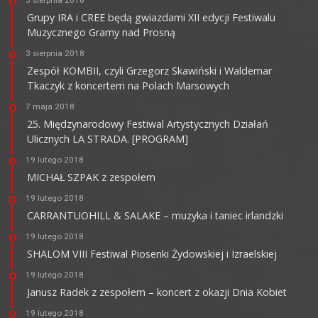
3 sierpnia 2018
Grupy IRA i CREE będą gwiazdami XII edycji Festiwalu
Muzycznego Gramy nad Prosną
3 sierpnia 2018
Zespół KOMBII, czyli Grzegorz Skawiński i Waldemar
Tkaczyk z koncertem na Polach Marsowych
7 maja 2018
25. Międzynarodowy Festiwal Artystycznych Działań
Ulicznych LA STRADA. [PROGRAM]
19 lutego 2018
MICHAŁ SZPAK z zespołem
19 lutego 2018
CARRANTUOHILL & SALAKE – muzyka i taniec irlandzki
19 lutego 2018
SHALOM VIII Festiwal Piosenki Żydowskiej i Izraelskiej
19 lutego 2018
Janusz Radek z zespołem – koncert z okazji Dnia Kobiet
19 lutego 2018