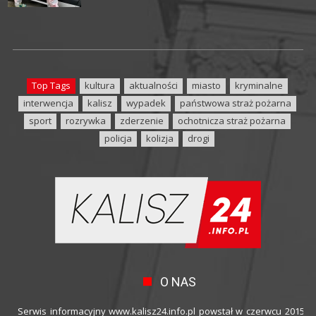
Top Tags
kultura
aktualności
miasto
kryminalne
interwencja
kalisz
wypadek
państwowa straż pożarna
sport
rozrywka
zderzenie
ochotnicza straż pożarna
policja
kolizja
drogi
O NAS
Serwis informacyjny www.kalisz24.info.pl powstał w czerwcu 2015 ro