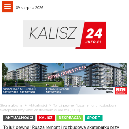
09 sierpnia 2026
Strona główna
Aktualności
To już pewne! Rusza remont i rozbudowa
skateparku przy Wale Piastowskim w Kaliszu [FOTO]
AKTUALNOŚCI
KALISZ
REKREACJA
SPORT
To już pewne! Rusza remont i rozbudowa skateparku przy