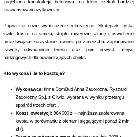
zagłębiona konstrukcja betonowa, na którą czekali bardziej
zaawansowani użytkownicy.
Pojawi się nowe wyposażenie rekreacyjne. Skatepark zyska
ławki, kosze na śmieci, stojaki rowerowe, altanę i oświetlenie
umożliwiające korzystanie również po zmierzchu. Zaplanowano
trawnik, odwodnienie terenu oraz pięć nowych miejsc
parkingowych dla odwiedzających obiekt.
Kto wykona i ile to kosztuje?
Wykonawca:
firma DomBud Anna Zadorożna, Ryszard
Zadorożny Sp.j. z Gliwic, wybrana w wyniku przetargu
spośród trzech ofert
.
Koszt inwestycji:
984 000 zł – najniższa zaoferowana
kwota, w porównaniu z ofertami sięgającymi ponad 2 mln
zł ().
Termin zakończenia prac:
do połowy grudnia 2025 r..