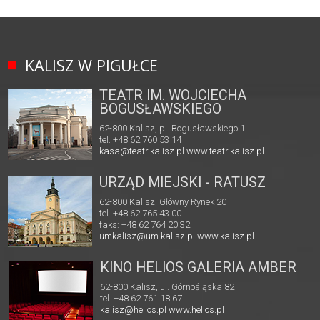
KALISZ W PIGUŁCE
TEATR IM. WOJCIECHA
BOGUSŁAWSKIEGO
62-800 Kalisz, pl. Bogusławskiego 1
tel. +48 62 760 53 14
kasa@teatr.kalisz.pl
www.teatr.kalisz.pl
URZĄD MIEJSKI - RATUSZ
62-800 Kalisz, Główny Rynek 20
tel. +48 62 765 43 00
faks: +48 62 764 20 32
umkalisz@um.kalisz.pl
www.kalisz.pl
KINO HELIOS GALERIA AMBER
62-800 Kalisz, ul. Górnośląska 82
tel. +48 62 761 18 67
kalisz@helios.pl
www.helios.pl