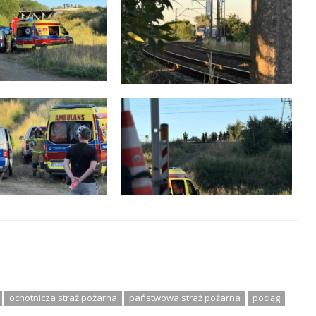
ochotnicza straż pożarna
państwowa straż pożarna
pociąg