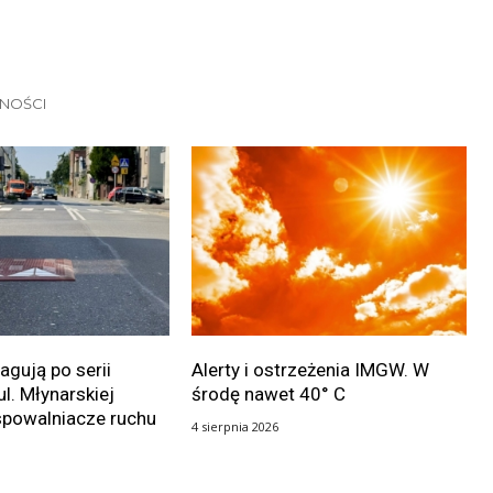
LNOŚCI
gują po serii
Alerty i ostrzeżenia IMGW. W
ul. Młynarskiej
środę nawet 40° C
spowalniacze ruchu
4 sierpnia 2026