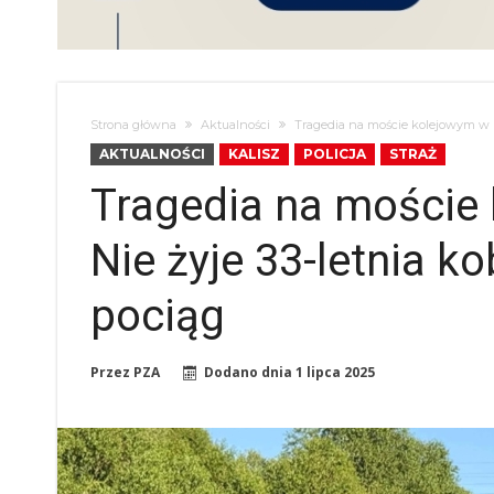
Strona główna
Aktualności
Tragedia na moście kolejowym w Ka
AKTUALNOŚCI
KALISZ
POLICJA
STRAŻ
Tragedia na moście 
Nie żyje 33-letnia k
pociąg
Przez
PZA
Dodano dnia
1 lipca 2025