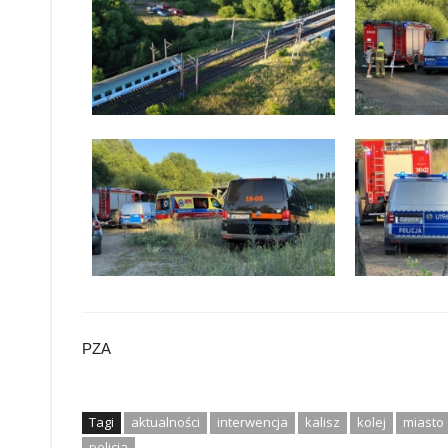
PZA
Tagi
aktualności
interwencja
kalisz
kolej
miasto
policja