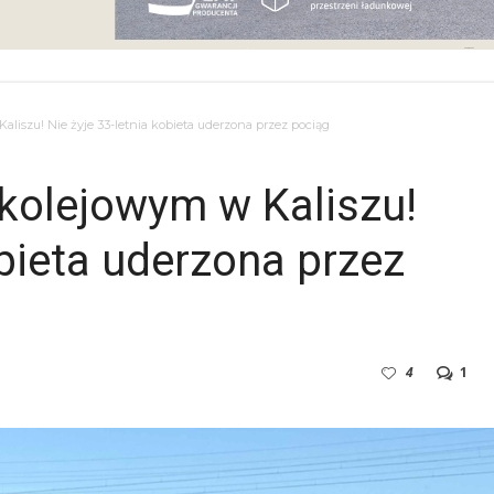
liszu! Nie żyje 33-letnia kobieta uderzona przez pociąg
kolejowym w Kaliszu!
obieta uderzona przez
4
1