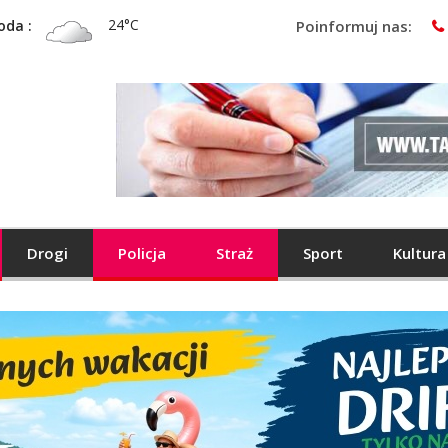
24°C
oda :
Poinformuj nas:
Drogi
Policja
Straż
Sport
Kultura