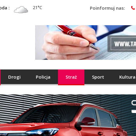
21°C
oda :
Poinformuj nas:
Drogi
Policja
Straż
Sport
Kultura