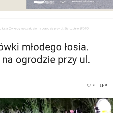
łosia. Zwierzę nadziało się na ogrodzie przy ul. Starożytnej [FOTO]
rówki młodego łosia.
 na ogrodzie przy ul.
4
0