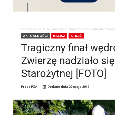
Strona główna
Aktualności
Tragiczny finał wędrówki młodego 
AKTUALNOŚCI
KALISZ
STRAŻ
Tragiczny finał węd
Zwierzę nadziało się
Starożytnej [FOTO]
Przez
PZA
Dodano dnia
29 maja 2019