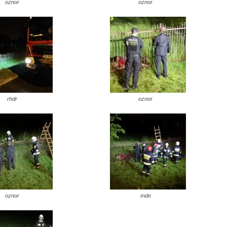
oznor
oznor
rhdr
oznor
oznor
mde