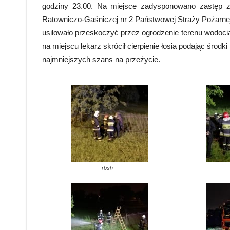
godziny 23.00. Na miejsce zadysponowano zastęp z O
Ratowniczo-Gaśniczej nr 2 Państwowej Straży Pożarnej w
usiłowało przeskoczyć przez ogrodzenie terenu wodocią
na miejscu lekarz skrócił cierpienie łosia podając środk
najmniejszych szans na przeżycie.
rbsh