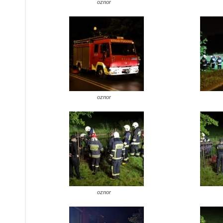
oznor
oznor
oznor