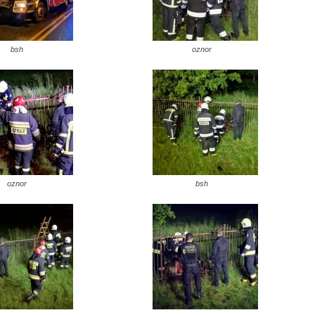
bsh
oznor
oznor
bsh