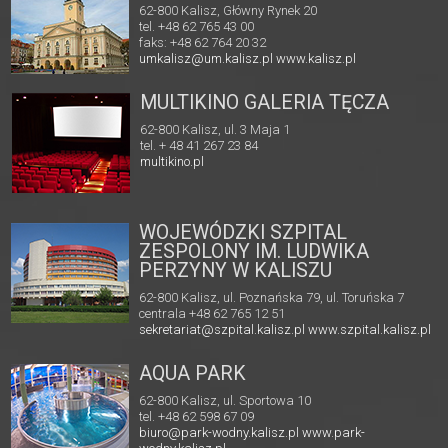
62-800 Kalisz, Główny Rynek 20
tel. +48 62 765 43 00
faks: +48 62 764 20 32
umkalisz@um.kalisz.pl
www.kalisz.pl
MULTIKINO GALERIA TĘCZA
62-800 Kalisz, ul. 3 Maja 1
tel. + 48 41 267 23 84
multikino.pl
WOJEWÓDZKI SZPITAL
ZESPOLONY IM. LUDWIKA
PERZYNY W KALISZU
62-800 Kalisz, ul. Poznańska 79, ul. Toruńska 7
centrala +48 62 765 12 51
sekretariat@szpital.kalisz.pl
www.szpital.kalisz.pl
AQUA PARK
62-800 Kalisz, ul. Sportowa 10
tel. +48 62 598 67 09
biuro@park-wodny.kalisz.pl
www.park-