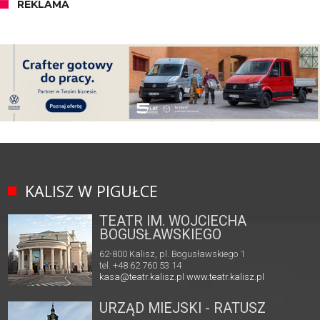
REKLAMA
KALISZ W PIGUŁCE
TEATR IM. WOJCIECHA
BOGUSŁAWSKIEGO
62-800 Kalisz, pl. Bogusławskiego 1
tel. +48 62 760 53 14
kasa@teatr.kalisz.pl
www.teatr.kalisz.pl
URZĄD MIEJSKI - RATUSZ