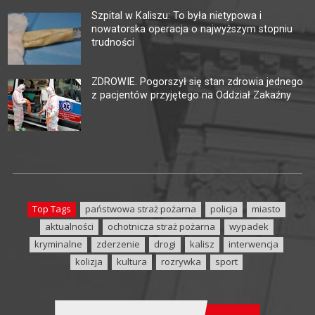
Szpital w Kaliszu: To była nietypowa i
nowatorska operacja o najwyższym stopniu
trudności
ZDROWIE. Pogorszył się stan zdrowia jednego
z pacjentów przyjętego na Oddział Zakaźny
Top Tags
państwowa straż pożarna
policja
miasto
aktualności
ochotnicza straż pożarna
wypadek
kryminalne
zderzenie
drogi
kalisz
interwencja
kolizja
kultura
rozrywka
sport