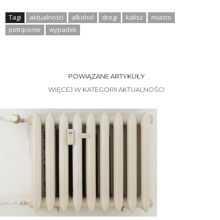
Tagi
aktualności
alkohol
drogi
kalisz
miasto
potrącenie
wypadek
POWIĄZANE ARTYKUŁY
WIĘCEJ W KATEGORII AKTUALNOŚCI