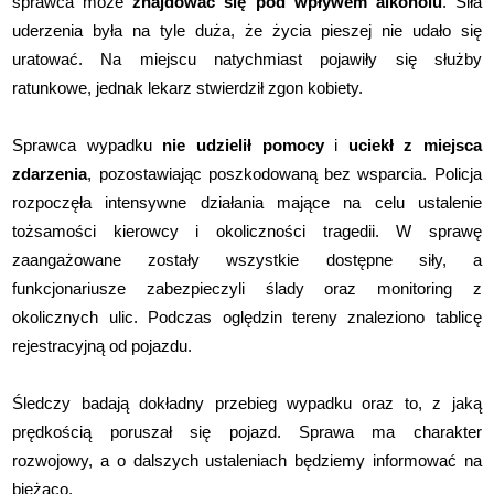
sprawca może
znajdować się pod wpływem alkoholu
. Siła
uderzenia była na tyle duża, że życia pieszej nie udało się
uratować. Na miejscu natychmiast pojawiły się służby
ratunkowe, jednak lekarz stwierdził zgon kobiety.
Sprawca wypadku
nie udzielił pomocy
i
uciekł z miejsca
zdarzenia
, pozostawiając poszkodowaną bez wsparcia. Policja
rozpoczęła intensywne działania mające na celu ustalenie
tożsamości kierowcy i okoliczności tragedii. W sprawę
zaangażowane zostały wszystkie dostępne siły, a
funkcjonariusze zabezpieczyli ślady oraz monitoring z
okolicznych ulic. Podczas oględzin tereny znaleziono tablicę
rejestracyjną od pojazdu.
Śledczy badają dokładny przebieg wypadku oraz to, z jaką
prędkością poruszał się pojazd. Sprawa ma charakter
rozwojowy, a o dalszych ustaleniach będziemy informować na
bieżąco.