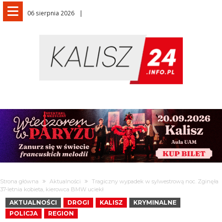
06 sierpnia 2026
Strona główna
Aktualności
Tragiczny wypadek w sylwestrową noc. Zginęła
37-letnia kobieta, kierowca BMW uciekł
AKTUALNOŚCI
DROGI
KALISZ
KRYMINALNE
POLICJA
REGION