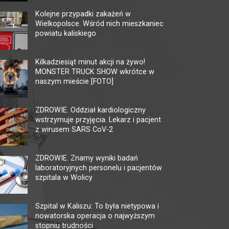
Kolejne przypadki zakażeń w
Wielkopolsce. Wśród nich mieszkaniec
powiatu kaliskiego
MULTIKINO GALERIA
KI
TĘCZA
AM
Kilkadziesiąt minut akcji na żywo!
MONSTER TRUCK SHOW wkrótce w
62-800 Kalisz, ul. 3 Maja 1
62-80
naszym mieście [FOTO]
tel. + 48 41 267 23 84
tel. 
multikino.pl
kalis
ZDROWIE. Oddział kardiologiczny
wstrzymuje przyjęcia. Lekarz i pacjent
z wirusem SARS CoV-2
ZDROWIE. Znamy wyniki badań
laboratoryjnych personelu i pacjentów
szpitala w Wolicy
Szpital w Kaliszu: To była nietypowa i
nowatorska operacja o najwyższym
stopniu trudności