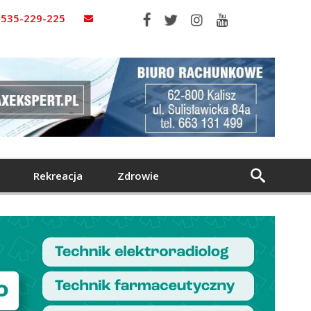
535-229-225
Rekreacja
Zdrowie