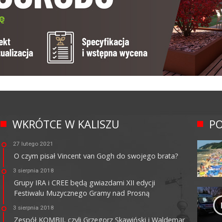
WKRÓTCE W KALISZU
PO
27 lutego 2021
O czym pisał Vincent van Gogh do swojego brata?
3 sierpnia 2018
Grupy IRA i CREE będą gwiazdami XII edycji
Festiwalu Muzycznego Gramy nad Prosną
3 sierpnia 2018
Zespół KOMBII, czyli Grzegorz Skawiński i Waldemar