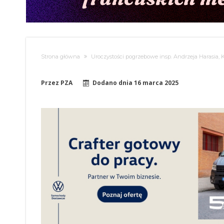
Strona główna
Uroczystości pogrzebowe insp. Andrzeja Harasia
Przez
PZA
Dodano dnia
16 marca 2025