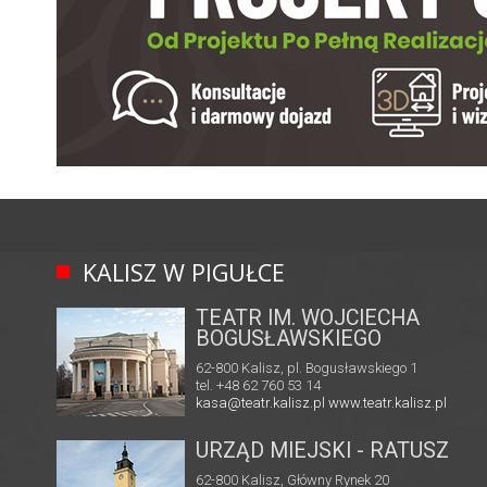
KALISZ W PIGUŁCE
TEATR IM. WOJCIECHA
BOGUSŁAWSKIEGO
62-800 Kalisz, pl. Bogusławskiego 1
tel. +48 62 760 53 14
kasa@teatr.kalisz.pl
www.teatr.kalisz.pl
URZĄD MIEJSKI - RATUSZ
62-800 Kalisz, Główny Rynek 20