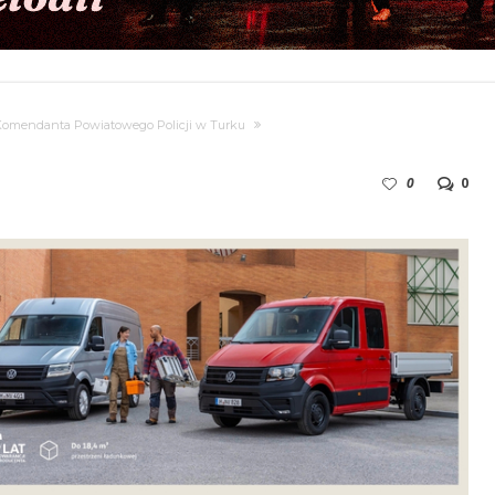
, Komendanta Powiatowego Policji w Turku
0
0