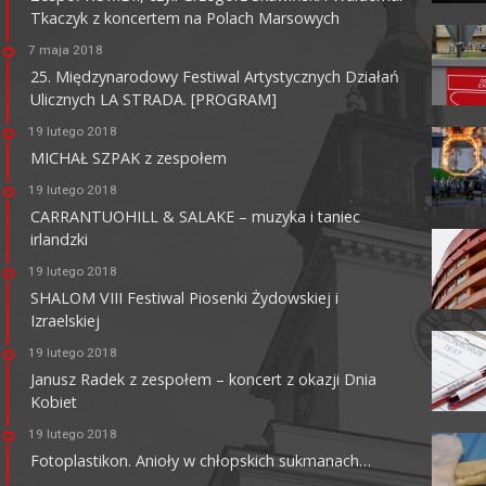
Tkaczyk z koncertem na Polach Marsowych
7 maja 2018
25. Międzynarodowy Festiwal Artystycznych Działań
Ulicznych LA STRADA. [PROGRAM]
KINO CENTRUM
19 lutego 2018
62-800 Kalisz, ul. Łazienna 6
MICHAŁ SZPAK z zespołem
tel. +48 62 765 25 01
faks. +48 62 767 23 18
19 lutego 2018
ckis@ckis.kalisz.pl
ckis.kalisz.pl/
CARRANTUOHILL & SALAKE – muzyka i taniec
irlandzki
19 lutego 2018
SHALOM VIII Festiwal Piosenki Żydowskiej i
Izraelskiej
19 lutego 2018
Janusz Radek z zespołem – koncert z okazji Dnia
Kobiet
19 lutego 2018
Fotoplastikon. Anioły w chłopskich sukmanach…