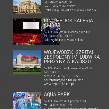
tel. +48 62 765 43 00
faks: +48 62 764 20 32
umkalisz@um.kalisz.pl
www.kalisz.pl
KINO HELIOS GALERIA
A
AMBER
62-800 Kalisz, ul. Górnośląska 82
tel. +48 62 761 18 67
kalisz@helios.pl
www.helios.pl
WOJEWÓDZKI SZPITAL
ZESPOLONY IM. LUDWIKA
PERZYNY W KALISZU
62-800 Kalisz, ul. Poznańska 79, ul.
Toruńska 7
centrala +48 62 765 12 51
sekretariat@szpital.kalisz.pl
www.szpital.kalisz.pl
AQUA PARK
62-800 Kalisz, ul. Sportowa 10
tel. +48 62 598 67 09
biuro@park-wodny.kalisz.pl
www.park-