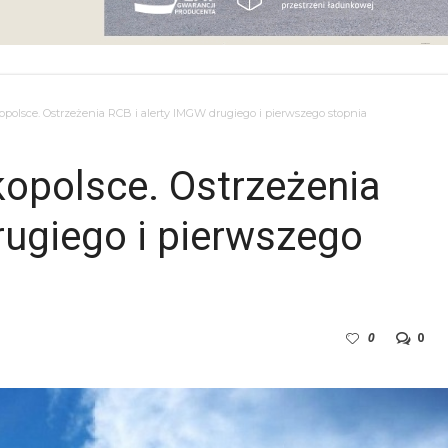
olsce. Ostrzeżenia RCB i alerty IMGW drugiego i pierwszego stopnia
opolsce. Ostrzeżenia
rugiego i pierwszego
0
0