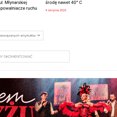
ul. Młynarskiej
środę nawet 40° C
spowalniacze ruchu
4 sierpnia 2026
 powiązanych artykułów
 ABY SKOMENTOWAĆ