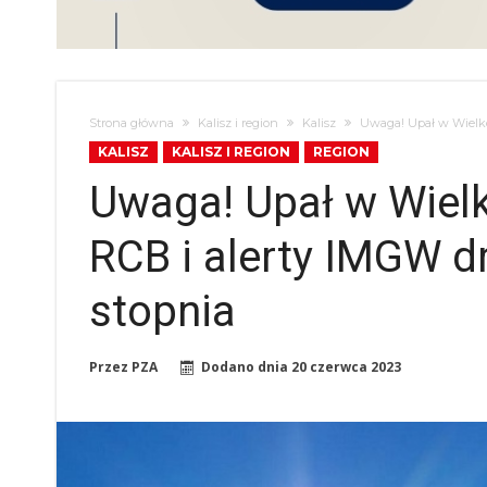
Strona główna
Kalisz i region
Kalisz
Uwaga! Upał w Wielkop
KALISZ
KALISZ I REGION
REGION
Uwaga! Upał w Wielk
RCB i alerty IMGW d
stopnia
Przez
PZA
Dodano dnia
20 czerwca 2023