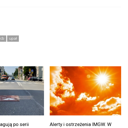
rcb
upał
gują po serii
Alerty i ostrzeżenia IMGW. W