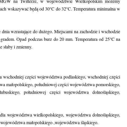
IMGW na Twitterze, w województwie Wielkopolskim możemy
scach wskazywać będą od 30°C do 32°C. Temperatura minimalna w
 dnia wzrastające do dużego. Miejscami na zachodzie i wschodzie
e z gradem. Opad podczas burz do 20 mm. Temperatura od 25°C na
e słaby i zmienny.
 wschodniej części województwa podlaskiego, wschodniej części
twa małopolskiego, południowej części województwa pomorskiego,
buskiego, południowej części województwa dolnośląskiego,
dla województwa wielkopolskiego, województwa dolnośląskiego,
województwa małopolskiego ,województwa śląskiego.