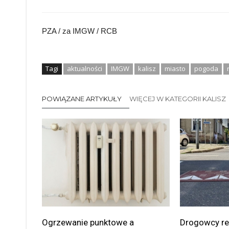
PZA / za IMGW / RCB
Tagi
aktualności
IMGW
kalisz
miasto
pogoda
POWIĄZANE ARTYKUŁY
WIĘCEJ W KATEGORII KALISZ
Ogrzewanie punktowe a
Drogowcy rea