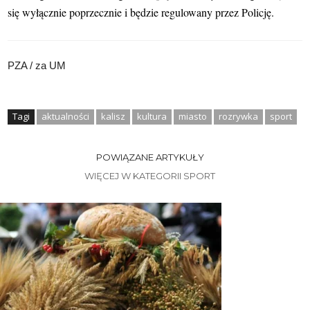
się wyłącznie poprzecznie i będzie regulowany przez Policję.
PZA / za UM
Tagi
aktualności
kalisz
kultura
miasto
rozrywka
sport
POWIĄZANE ARTYKUŁY
WIĘCEJ W KATEGORII SPORT