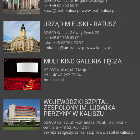
62-800 Kalisz, pl. Bogusławskiego 1
tel. +48 62 760 53 14
kasa@teatr.kalisz.pl
www.teatr.kalisz.pl
URZĄD MIEJSKI - RATUSZ
62-800 Kalisz, Główny Rynek 20
tel. +48 62 765 43 00
faks: +48 62 764 20 32
umkalisz@um.kalisz.pl
www.kalisz.pl
MULTIKINO GALERIA TĘCZA
62-800 Kalisz, ul. 3 Maja 1
tel. + 48 41 267 23 84
multikino.pl
WOJEWÓDZKI SZPITAL
ZESPOLONY IM. LUDWIKA
PERZYNY W KALISZU
62-800 Kalisz, ul. Poznańska 79, ul. Toruńska 7
centrala +48 62 765 12 51
sekretariat@szpital.kalisz.pl
www.szpital.kalisz.pl