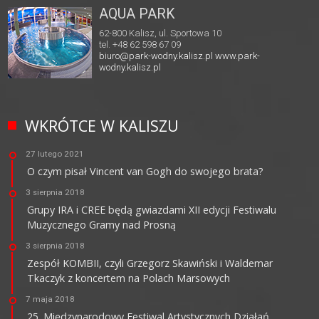
AQUA PARK
62-800 Kalisz, ul. Sportowa 10
tel. +48 62 598 67 09
biuro@park-wodny.kalisz.pl
www.park-
wodny.kalisz.pl
WKRÓTCE W KALISZU
27 lutego 2021
O czym pisał Vincent van Gogh do swojego brata?
3 sierpnia 2018
Grupy IRA i CREE będą gwiazdami XII edycji Festiwalu
Muzycznego Gramy nad Prosną
3 sierpnia 2018
Zespół KOMBII, czyli Grzegorz Skawiński i Waldemar
Tkaczyk z koncertem na Polach Marsowych
7 maja 2018
25. Międzynarodowy Festiwal Artystycznych Działań