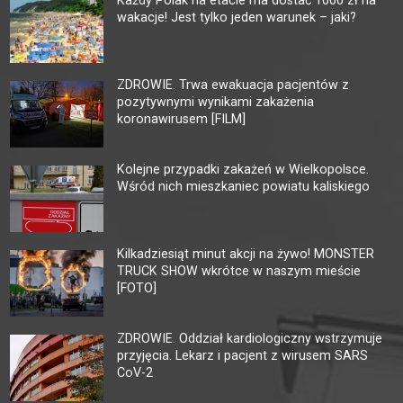
Każdy Polak na etacie ma dostać 1000 zł na
wakacje! Jest tylko jeden warunek – jaki?
ZDROWIE. Trwa ewakuacja pacjentów z
pozytywnymi wynikami zakażenia
koronawirusem [FILM]
Kolejne przypadki zakażeń w Wielkopolsce.
Wśród nich mieszkaniec powiatu kaliskiego
Kilkadziesiąt minut akcji na żywo! MONSTER
TRUCK SHOW wkrótce w naszym mieście
[FOTO]
ZDROWIE. Oddział kardiologiczny wstrzymuje
przyjęcia. Lekarz i pacjent z wirusem SARS
CoV-2