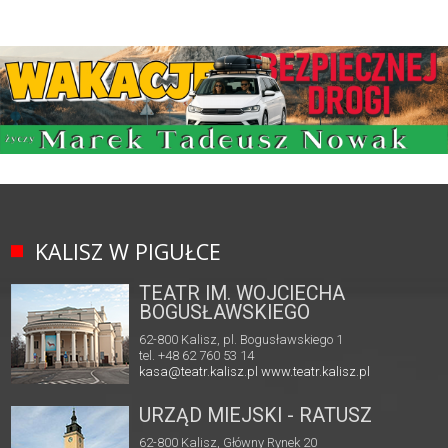
KALISZ W PIGUŁCE
TEATR IM. WOJCIECHA
BOGUSŁAWSKIEGO
62-800 Kalisz, pl. Bogusławskiego 1
tel. +48 62 760 53 14
kasa@teatr.kalisz.pl
www.teatr.kalisz.pl
URZĄD MIEJSKI - RATUSZ
62-800 Kalisz, Główny Rynek 20