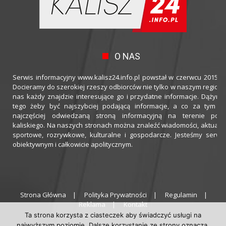
O NAS
Serwis informacyjny www.kalisz24.info.pl powstał w czerwcu 2015 ro
Docieramy do szerokiej rzeszy odbiorców nie tylko w naszym regioni
nas każdy znajdzie interesujące go i przydatne informacje. Dążymy
tego żeby być najszybciej podającą informacje, a co za tym idz
najczęściej odwiedzaną stroną informacyjną na terenie powi
kaliskiego. Na naszych stronach można znaleźć wiadomości, aktualno
sportowe, rozrywkowe, kulturalne i gospodarcze. Jesteśmy serwi
obiektywnym i całkowicie apolitycznym.
Strona Główna
Polityka Prywatności
Regulamin
Reklama
Kontakt
Ta strona korzysta z ciasteczek aby świadczyć usługi na
najwyższym poziomie. Dalsze korzystanie ze strony oznacza,