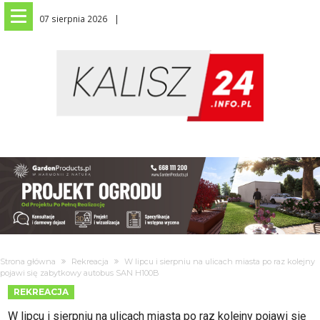
07 sierpnia 2026
Strona główna
Rekreacja
W lipcu i sierpniu na ulicach miasta po raz kolejny
pojawi się zabytkowy autobus SAN H100B
REKREACJA
W lipcu i sierpniu na ulicach miasta po raz kolejny pojawi się