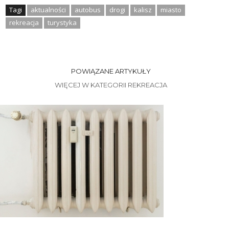
Tagi
aktualności
autobus
drogi
kalisz
miasto
rekreacja
turystyka
POWIĄZANE ARTYKUŁY
WIĘCEJ W KATEGORII REKREACJA