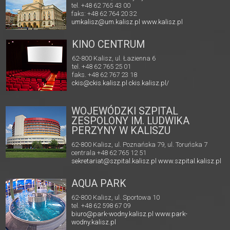
tel. +48 62 765 43 00
faks: +48 62 764 20 32
umkalisz@um.kalisz.pl
www.kalisz.pl
KINO CENTRUM
62-800 Kalisz, ul. Łazienna 6
tel. +48 62 765 25 01
faks. +48 62 767 23 18
ckis@ckis.kalisz.pl
ckis.kalisz.pl/
WOJEWÓDZKI SZPITAL
ZESPOLONY IM. LUDWIKA
PERZYNY W KALISZU
62-800 Kalisz, ul. Poznańska 79, ul. Toruńska 7
centrala +48 62 765 12 51
sekretariat@szpital.kalisz.pl
www.szpital.kalisz.pl
AQUA PARK
62-800 Kalisz, ul. Sportowa 10
tel. +48 62 598 67 09
biuro@park-wodny.kalisz.pl
www.park-
wodny.kalisz.pl