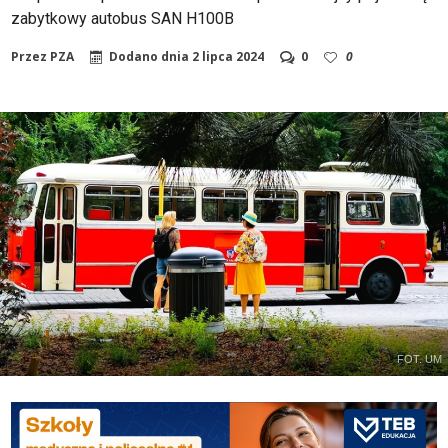
zabytkowy autobus SAN H100B
Przez
PZA
Dodano dnia
2 lipca 2024
0
0
FOT. UM