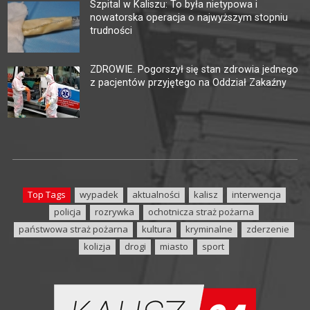
Szpital w Kaliszu: To była nietypowa i
nowatorska operacja o najwyższym stopniu
trudności
ZDROWIE. Pogorszył się stan zdrowia jednego
z pacjentów przyjętego na Oddział Zakaźny
Top Tags
wypadek
aktualności
kalisz
interwencja
policja
rozrywka
ochotnicza straż pożarna
państwowa straż pożarna
kultura
kryminalne
zderzenie
kolizja
drogi
miasto
sport