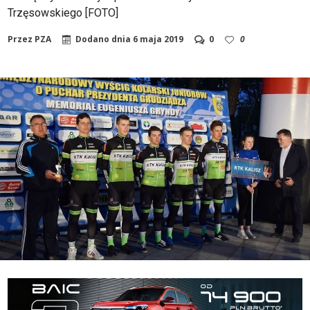
Trzęsowskiego [FOTO]
Przez
PZA
Dodano dnia
6 maja 2019
0
0