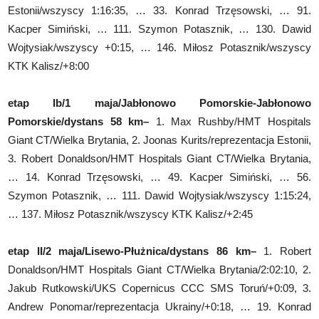
Estonii/wszyscy 1:16:35, … 33. Konrad Trzęsowski, … 91.
Kacper Simiński, … 111. Szymon Potasznik, … 130. Dawid
Wojtysiak/wszyscy +0:15, … 146. Miłosz Potasznik/wszyscy
KTK Kalisz/+8:00
etap Ib/1 maja/Jabłonowo Pomorskie-Jabłonowo
Pomorskie/dystans 58 km
–
1. Max Rushby/HMT Hospitals
Giant CT/Wielka Brytania, 2. Joonas Kurits/reprezentacja Estonii,
3. Robert Donaldson/HMT Hospitals Giant CT/Wielka Brytania,
… 14. Konrad Trzęsowski, … 49. Kacper Simiński, … 56.
Szymon Potasznik, … 111. Dawid Wojtysiak/wszyscy 1:15:24,
… 137. Miłosz Potasznik/wszyscy KTK Kalisz/+2:45
etap II/2 maja/Lisewo-Płużnica/dystans 86 km
–
1. Robert
Donaldson/HMT Hospitals Giant CT/Wielka Brytania/2:02:10, 2.
Jakub Rutkowski/UKS Copernicus CCC SMS Toruń/+0:09, 3.
Andrew Ponomar/reprezentacja Ukrainy/+0:18, … 19. Konrad