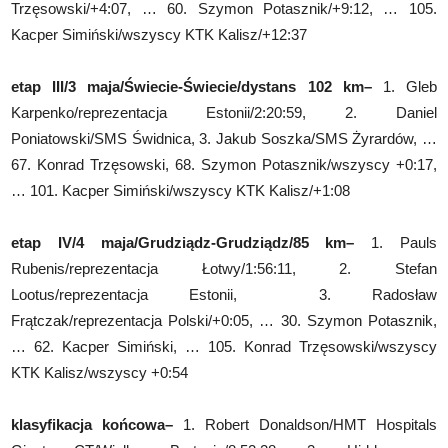
Trzęsowski/+4:07, … 60. Szymon Potasznik/+9:12, … 105.
Kacper Simiński/wszyscy KTK Kalisz/+12:37
etap III/3 maja/Świecie-Świecie/dystans 102 km
–
1. Gleb
Karpenko/reprezentacja Estonii/2:20:59, 2. Daniel
Poniatowski/SMS Świdnica, 3. Jakub Soszka/SMS Żyrardów, …
67. Konrad Trzęsowski, 68. Szymon Potasznik/wszyscy +0:17,
… 101. Kacper Simiński/wszyscy KTK Kalisz/+1:08
etap IV/4 maja/Grudziądz-Grudziądz/85 km
–
1. Pauls
Rubenis/reprezentacja Łotwy/1:56:11, 2. Stefan
Lootus/reprezentacja Estonii, 3. Radosław
Frątczak/reprezentacja Polski/+0:05, … 30. Szymon Potasznik,
… 62. Kacper Simiński, … 105. Konrad Trzęsowski/wszyscy
KTK Kalisz/wszyscy +0:54
klasyfikacja końcowa
–
1. Robert Donaldson/HMT Hospitals