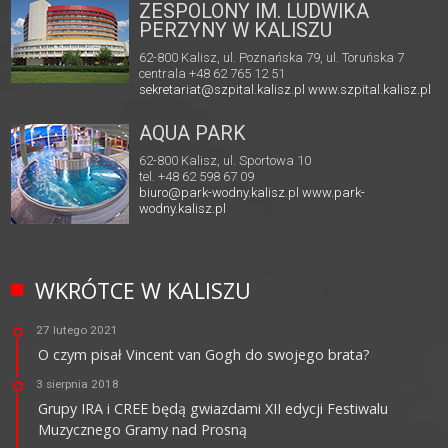
ZESPOLONY IM. LUDWIKA
PERZYNY W KALISZU
62-800 Kalisz, ul. Poznańska 79, ul. Toruńska 7
centrala +48 62 765 12 51
sekretariat@szpital.kalisz.pl
www.szpital.kalisz.pl
AQUA PARK
62-800 Kalisz, ul. Sportowa 10
tel. +48 62 598 67 09
biuro@park-wodny.kalisz.pl
www.park-
wodny.kalisz.pl
WKRÓTCE W KALISZU
27 lutego 2021
O czym pisał Vincent van Gogh do swojego brata?
3 sierpnia 2018
Grupy IRA i CREE będą gwiazdami XII edycji Festiwalu
Muzycznego Gramy nad Prosną