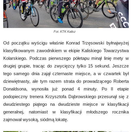
Fot. KTK Kalisz
Od początku wyścigu właśnie Konrad Trzęsowski był
najwyżej
klasyfikowanym zawodnikiem w ekipie Kaliskiego Towarzystwa
Kolarskiego. Podczas pierwszego półetapu minął linię mety w
drugiej grupie, tracąc do zwycięzcy tylko 15 sekund. Jeszcze
tego samego dnia zajął czternaste miejsce, a w czwartek był
dziewiętnasty, ale tym razem strata do prowadzącego Roberta
Donaldsona, wynosiła już ponad 4 minuty. Po II etapie
podopieczny trenera Krzysztofa Dąbrowskiego przesunął się z
dwudziestego piątego na dwudzieste miejsce w klasyfikacji
generalnej, natomiast w klasyfikacji młodszego rocznika
zajmował wysoką, siódmą lokatę.