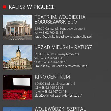
KALISZ W PIGUŁCE
TEATR IM. WOJCIECHA
BOGUSŁAWSKIEGO
62-800 Kalisz, pl. Bogusławskiego 1
tel. +48 62 760 53 14
kasa@teatr.kalisz.pl
www.teatr.kalisz.pl
URZĄD MIEJSKI - RATUSZ
62-800 Kalisz, Główny Rynek 20
tel. +48 62 765 43 00
faks: +48 62 764 20 32
umkalisz@um.kalisz.pl
www.kalisz.pl
KINO CENTRUM
62-800 Kalisz, ul. Łazienna 6
tel. +48 62 765 25 01
faks. +48 62 767 23 18
ckis@ckis.kalisz.pl
ckis.kalisz.pl/
WOJEWÓDZKI SZPITAL