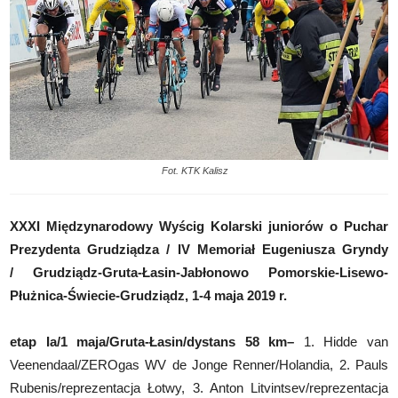
Fot. KTK Kalisz
XXXI Międzynarodowy Wyścig Kolarski juniorów o Puchar
Prezydenta Grudziądza /
IV Memoriał Eugeniusza Gryndy
/
Grudziądz-Gruta-Łasin-Jabłonowo Pomorskie-Lisewo-
Płużnica-Świecie-Grudziądz, 1-4 maja 2019 r.
etap Ia/1 maja/Gruta-Łasin/dystans 58 km
–
1. Hidde van
Veenendaal/ZEROgas WV de Jonge Renner/Holandia, 2. Pauls
Rubenis/reprezentacja Łotwy, 3. Anton Litvintsev/reprezentacja