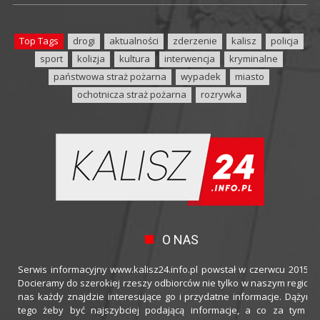
Top Tags
drogi
aktualności
zderzenie
kalisz
policja
sport
kolizja
kultura
interwencja
kryminalne
państwowa straż pożarna
wypadek
miasto
ochotnicza straż pożarna
rozrywka
O NAS
Serwis informacyjny www.kalisz24.info.pl powstał w czerwcu 2015 ro
Docieramy do szerokiej rzeszy odbiorców nie tylko w naszym regioni
nas każdy znajdzie interesujące go i przydatne informacje. Dążymy
tego żeby być najszybciej podającą informacje, a co za tym idz