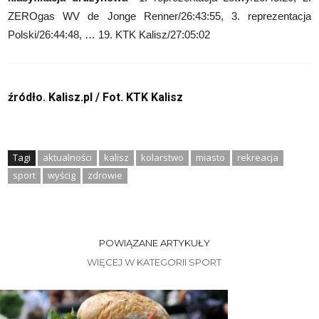
ZEROgas WV de Jonge Renner/26:43:55, 3. reprezentacja
Polski/26:44:48, … 19. KTK Kalisz/27:05:02
źródło. Kalisz.pl / Fot.
KTK Kalisz
Tagi
aktualności
kalisz
kolarstwo
miasto
rekreacja
sport
wyścig
zdrowie
POWIĄZANE ARTYKUŁY
WIĘCEJ W KATEGORII SPORT