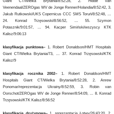
Giant CT/Wielka Brytania/8:52:28, 2. Hidde van
Veenendaal/ZEROgas WV de Jonge Renner/Holandia/8:52:42, 3.
Jakub Rutkowski/UKS Copernicus CCC SMS Toruń/8:52:48, …
24. Konrad Trzęsowski/8:56:52, … 55. Szymon
Potasznik/9:01:57, … 94. Kacper Simiński/wszyscy KTK
Kalisz/9:06:13
klasyfikacja punktowa
–
1. Robert Donaldson/HMT Hospitals
Giant CT/Wielka Brytania/73, … 37. Konrad Trzęsowski/KTK
Kalisz/9
klasyfikacja rocznika 2002
–
1. Robert Donaldson/HMT
Hospitals Giant CT/Wielka Brytania/8:52:28, 2. Anrew
Ponomar/reprezentacja Ukrainy/8:52:59, 3. Robin van
Oorschot/ZEROgas WV de Jonge Renner/8:54:09, … 8. Konrad
Trzęsowski/KTK Kalisz/8:56:52
klasyfikacja drużynowa
–
1. reprezentacja Łotwy/26:43:20, 2.