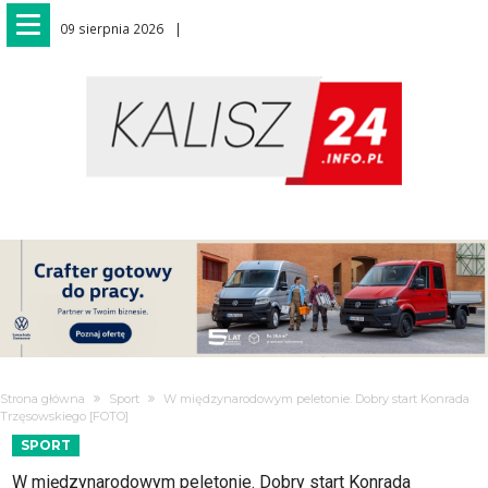
09 sierpnia 2026
Strona główna
Sport
W międzynarodowym peletonie. Dobry start Konrada
Trzęsowskiego [FOTO]
SPORT
W międzynarodowym peletonie. Dobry start Konrada