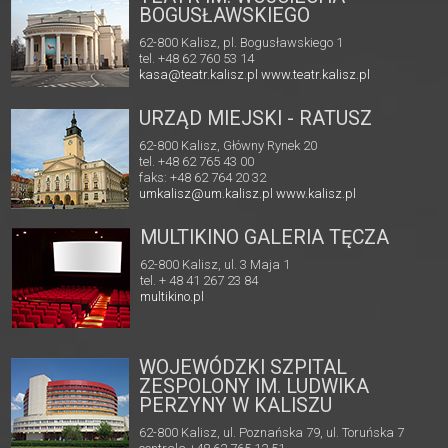
BOGUSŁAWSKIEGO
62-800 Kalisz, pl. Bogusławskiego 1
tel. +48 62 760 53 14
kasa@teatr.kalisz.pl
www.teatr.kalisz.pl
URZĄD MIEJSKI - RATUSZ
62-800 Kalisz, Główny Rynek 20
tel. +48 62 765 43 00
faks: +48 62 764 20 32
umkalisz@um.kalisz.pl
www.kalisz.pl
MULTIKINO GALERIA TĘCZA
62-800 Kalisz, ul. 3 Maja 1
tel. + 48 41 267 23 84
multikino.pl
WOJEWÓDZKI SZPITAL
ZESPOLONY IM. LUDWIKA
PERZYNY W KALISZU
62-800 Kalisz, ul. Poznańska 79, ul. Toruńska 7