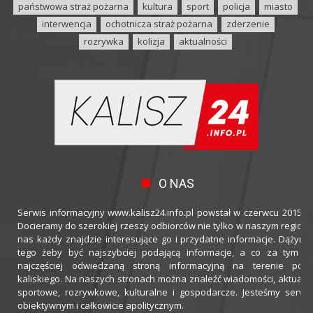
państwowa straż pożarna
kultura
sport
policja
miasto
interwencja
ochotnicza straż pożarna
zderzenie
rozrywka
kolizja
aktualności
O NAS
Serwis informacyjny www.kalisz24.info.pl powstał w czerwcu 2015 ro
Docieramy do szerokiej rzeszy odbiorców nie tylko w naszym regioni
nas każdy znajdzie interesujące go i przydatne informacje. Dążymy
tego żeby być najszybciej podającą informacje, a co za tym idz
najczęściej odwiedzaną stroną informacyjną na terenie powi
kaliskiego. Na naszych stronach można znaleźć wiadomości, aktualno
sportowe, rozrywkowe, kulturalne i gospodarcze. Jesteśmy serwi
obiektywnym i całkowicie apolitycznym.