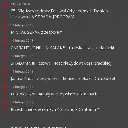
7 maja 2018
25. Międzynarodowy Festiwal Artystycznych Działań
Ulicznych LA STRADA. [PROGRAM]
19 lutego 2018
MICHAŁ SZPAK z zespołem
19 lutego 2018
CARRANTUOHILL & SALAKE – muzyka i taniec irlandzki
19 lutego 2018
SHALOM VIII Festiwal Piosenki Żydowskiej i Izraelskiej
19 lutego 2018
Janusz Radek z zespołem – koncert z okazji Dnia Kobiet
19 lutego 2018
Fotoplastikon. Anioły w chłopskich sukmanach…
19 lutego 2018
Przesłuchanie w ramach 40. „Schola Cantorum”