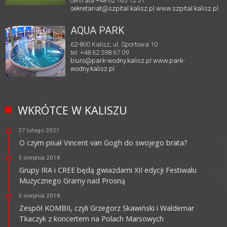
centrala +48 62 765 12 51
sekretariat@szpital.kalisz.pl
www.szpital.kalisz.pl
AQUA PARK
62-800 Kalisz, ul. Sportowa 10
tel. +48 62 598 67 09
biuro@park-wodny.kalisz.pl
www.park-
wodny.kalisz.pl
WKRÓTCE W KALISZU
27 lutego 2021
O czym pisał Vincent van Gogh do swojego brata?
3 sierpnia 2018
Grupy IRA i CREE będą gwiazdami XII edycji Festiwalu
Muzycznego Gramy nad Prosną
3 sierpnia 2018
Zespół KOMBII, czyli Grzegorz Skawiński i Waldemar
Tkaczyk z koncertem na Polach Marsowych