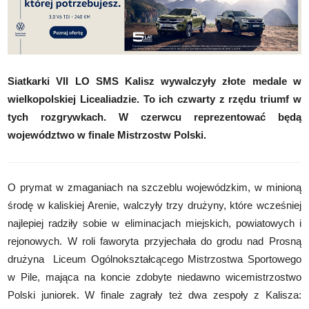
Siatkarki VII LO SMS Kalisz wywalczyły złote medale w
wielkopolskiej Licealiadzie.
To ich czwarty z rzędu triumf w
tych rozgrywkach. W czerwcu reprezentować będą
województwo w finale Mistrzostw Polski.
O prymat w zmaganiach na szczeblu wojewódzkim, w minioną
środę w kaliskiej Arenie, walczyły trzy drużyny, które wcześniej
najlepiej radziły sobie w eliminacjach miejskich, powiatowych i
rejonowych. W roli faworyta przyjechała do grodu nad Prosną
drużyna Liceum Ogólnokształcącego Mistrzostwa Sportowego
w Pile, mająca na koncie zdobyte niedawno wicemistrzostwo
Polski juniorek. W finale zagrały też dwa zespoły z Kalisza: