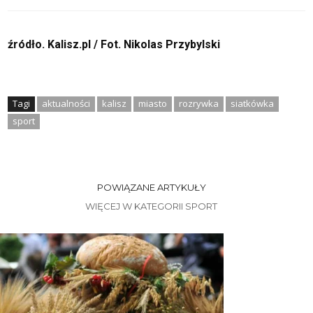
źródło. Kalisz.pl / Fot. Nikolas Przybylski
Tagi
aktualności
kalisz
miasto
rozrywka
siatkówka
sport
POWIĄZANE ARTYKUŁY
WIĘCEJ W KATEGORII SPORT