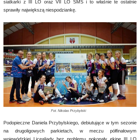
siatkarki z III LO oraz VII LO SMS i to właśnie te ostatnie
sprawiły największą niespodziankę.
Fot. Nikolas Przybylski
Podopieczne Daniela Przybylskiego, debiutujące w tym sezonie
na drugoligowych parkietach, w meczu półfinałowym
wojewódzkiej Licealiady bez problemu pokonały ekipę III LO