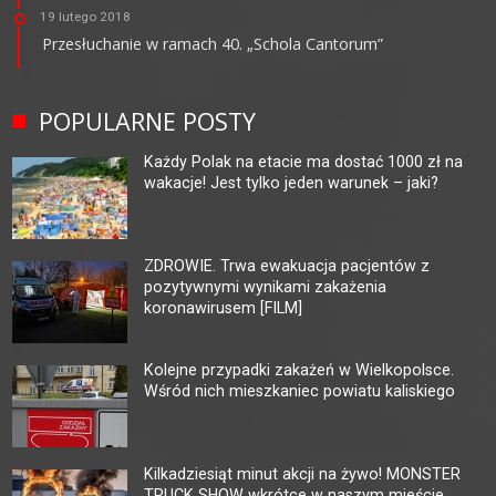
19 lutego 2018
Przesłuchanie w ramach 40. „Schola Cantorum”
POPULARNE POSTY
Każdy Polak na etacie ma dostać 1000 zł na
wakacje! Jest tylko jeden warunek – jaki?
ZDROWIE. Trwa ewakuacja pacjentów z
pozytywnymi wynikami zakażenia
koronawirusem [FILM]
Kolejne przypadki zakażeń w Wielkopolsce.
Wśród nich mieszkaniec powiatu kaliskiego
Kilkadziesiąt minut akcji na żywo! MONSTER
TRUCK SHOW wkrótce w naszym mieście