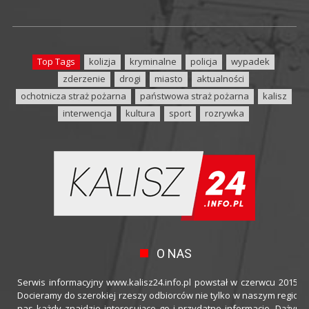
Top Tags
kolizja
kryminalne
policja
wypadek
zderzenie
drogi
miasto
aktualności
ochotnicza straż pożarna
państwowa straż pożarna
kalisz
interwencja
kultura
sport
rozrywka
O NAS
Serwis informacyjny www.kalisz24.info.pl powstał w czerwcu 2015 ro
Docieramy do szerokiej rzeszy odbiorców nie tylko w naszym regioni
nas każdy znajdzie interesujące go i przydatne informacje. Dążymy