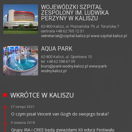
WOJEWÓDZKI SZPITAL
ZESPOLONY IM. LUDWIKA
PERZYNY W KALISZU
62-800 Kalisz, ul. Poznańska 79, ul. Toruńska 7
centrala +48 62 765 12 51
sekretariat@szpital.kalisz.pl
www.szpital.kalisz.pl
AQUA PARK
62-800 Kalisz, ul. Sportowa 10
tel. +48 62 598 67 09
biuro@park-wodny.kalisz.pl
www.park-
wodny.kalisz.pl
WKRÓTCE W KALISZU
27 lutego 2021
O czym pisał Vincent van Gogh do swojego brata?
3 sierpnia 2018
Grupy IRA i CREE będą gwiazdami XII edycji Festiwalu