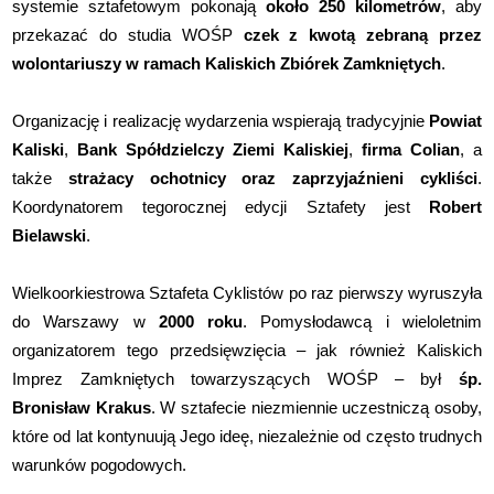
systemie sztafetowym pokonają
około 250 kilometrów
, aby
przekazać do studia WOŚP
czek z kwotą zebraną przez
wolontariuszy w ramach Kaliskich Zbiórek Zamkniętych
.
Organizację i realizację wydarzenia wspierają tradycyjnie
Powiat
Kaliski
,
Bank Spółdzielczy Ziemi Kaliskiej
,
firma Colian
, a
także
strażacy ochotnicy oraz zaprzyjaźnieni cykliści
.
Koordynatorem tegorocznej edycji Sztafety jest
Robert
Bielawski
.
Wielkoorkiestrowa Sztafeta Cyklistów po raz pierwszy wyruszyła
do Warszawy w
2000 roku
. Pomysłodawcą i wieloletnim
organizatorem tego przedsięwzięcia – jak również Kaliskich
Imprez Zamkniętych towarzyszących WOŚP – był
śp.
Bronisław Krakus
. W sztafecie niezmiennie uczestniczą osoby,
które od lat kontynuują Jego ideę, niezależnie od często trudnych
warunków pogodowych.