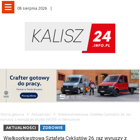
08 sierpnia 2026
Strona główna
Aktualności
Wielkoorkiestrowa Sztafeta Cyklistów 26. raz
wyruszy z Kalisza do studia WOŚP w Warszawie
AKTUALNOŚCI
ZDROWIE
Wielkoorkiestrowa Sztafeta Cyklistów 26. raz wyruszy z