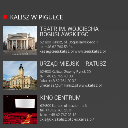
KALISZ W PIGUŁCE
TEATR IM. WOJCIECHA
BOGUSŁAWSKIEGO
62-800 Kalisz, pl. Bogusławskiego 1
tel. +48 62 760 53 14
kasa@teatr.kalisz.pl
www.teatr.kalisz.pl
URZĄD MIEJSKI - RATUSZ
62-800 Kalisz, Główny Rynek 20
tel. +48 62 765 43 00
faks: +48 62 764 20 32
umkalisz@um.kalisz.pl
www.kalisz.pl
KINO CENTRUM
62-800 Kalisz, ul. Łazienna 6
tel. +48 62 765 25 01
faks. +48 62 767 23 18
ckis@ckis.kalisz.pl
ckis.kalisz.pl/