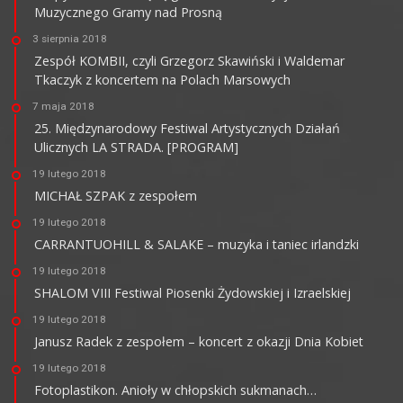
Muzycznego Gramy nad Prosną
3 sierpnia 2018
Zespół KOMBII, czyli Grzegorz Skawiński i Waldemar
Tkaczyk z koncertem na Polach Marsowych
7 maja 2018
25. Międzynarodowy Festiwal Artystycznych Działań
Ulicznych LA STRADA. [PROGRAM]
19 lutego 2018
MICHAŁ SZPAK z zespołem
19 lutego 2018
CARRANTUOHILL & SALAKE – muzyka i taniec irlandzki
19 lutego 2018
SHALOM VIII Festiwal Piosenki Żydowskiej i Izraelskiej
19 lutego 2018
Janusz Radek z zespołem – koncert z okazji Dnia Kobiet
19 lutego 2018
Fotoplastikon. Anioły w chłopskich sukmanach…