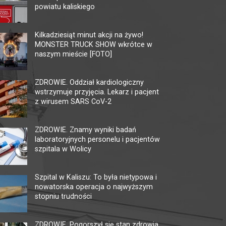
powiatu kaliskiego
MULTIKINO GALERIA
KI
TĘCZA
AM
Kilkadziesiąt minut akcji na żywo!
MONSTER TRUCK SHOW wkrótce w
62-800 Kalisz, ul. 3 Maja 1
62-80
naszym mieście [FOTO]
tel. + 48 41 267 23 84
tel. 
multikino.pl
kalis
ZDROWIE. Oddział kardiologiczny
wstrzymuje przyjęcia. Lekarz i pacjent
z wirusem SARS CoV-2
ZDROWIE. Znamy wyniki badań
laboratoryjnych personelu i pacjentów
szpitala w Wolicy
Szpital w Kaliszu: To była nietypowa i
nowatorska operacja o najwyższym
stopniu trudności
ZDROWIE. Pogorszył się stan zdrowia