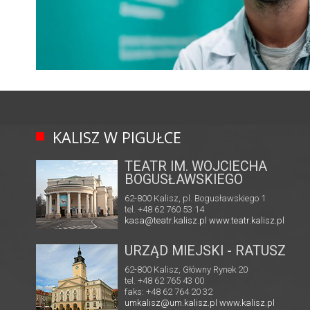
KALISZ W PIGUŁCE
TEATR IM. WOJCIECHA
BOGUSŁAWSKIEGO
62-800 Kalisz, pl. Bogusławskiego 1
tel. +48 62 760 53 14
kasa@teatr.kalisz.pl
www.teatr.kalisz.pl
URZĄD MIEJSKI - RATUSZ
62-800 Kalisz, Główny Rynek 20
tel. +48 62 765 43 00
faks: +48 62 764 20 32
umkalisz@um.kalisz.pl
www.kalisz.pl