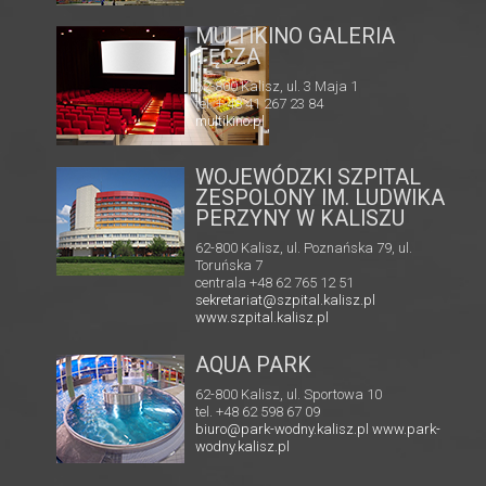
KINO HELIOS GALERIA
A
AMBER
62-800 Kalisz, ul. Górnośląska 82
tel. +48 62 761 18 67
kalisz@helios.pl
www.helios.pl
WOJEWÓDZKI SZPITAL
ZESPOLONY IM. LUDWIKA
PERZYNY W KALISZU
62-800 Kalisz, ul. Poznańska 79, ul.
Toruńska 7
centrala +48 62 765 12 51
sekretariat@szpital.kalisz.pl
www.szpital.kalisz.pl
AQUA PARK
62-800 Kalisz, ul. Sportowa 10
tel. +48 62 598 67 09
biuro@park-wodny.kalisz.pl
www.park-
wodny.kalisz.pl