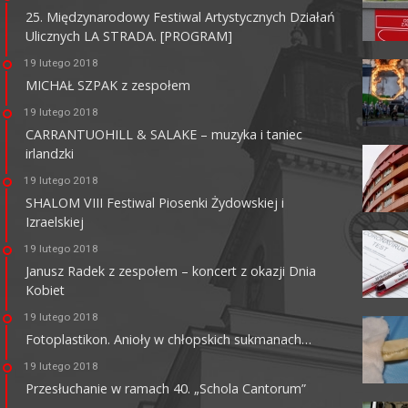
25. Międzynarodowy Festiwal Artystycznych Działań
Ulicznych LA STRADA. [PROGRAM]
KINO CENTRUM
19 lutego 2018
62-800 Kalisz, ul. Łazienna 6
MICHAŁ SZPAK z zespołem
tel. +48 62 765 25 01
faks. +48 62 767 23 18
19 lutego 2018
ckis@ckis.kalisz.pl
ckis.kalisz.pl/
CARRANTUOHILL & SALAKE – muzyka i taniec
irlandzki
19 lutego 2018
SHALOM VIII Festiwal Piosenki Żydowskiej i
Izraelskiej
19 lutego 2018
Janusz Radek z zespołem – koncert z okazji Dnia
Kobiet
19 lutego 2018
Fotoplastikon. Anioły w chłopskich sukmanach…
19 lutego 2018
Przesłuchanie w ramach 40. „Schola Cantorum”