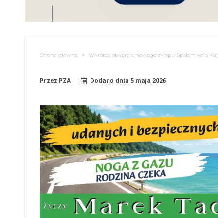
Strona główna
Wkrótce otwarcie nowego sklepu Społem koło Kal
Przez
PZA
Dodano dnia
5 maja 2026