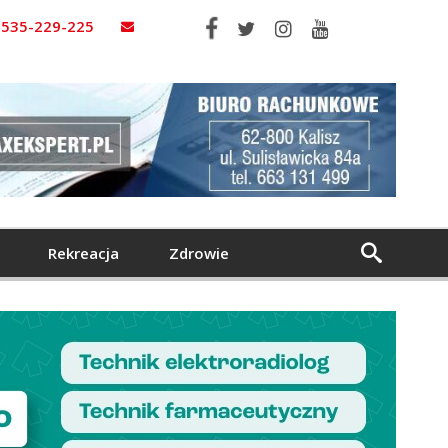
535-229-225
Rekreacja
Zdrowie