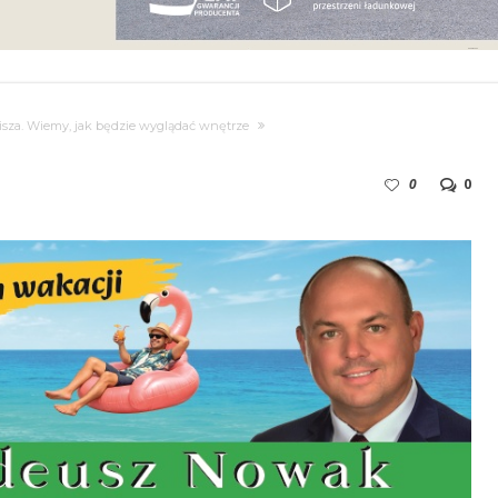
isza. Wiemy, jak będzie wyglądać wnętrze
0
0