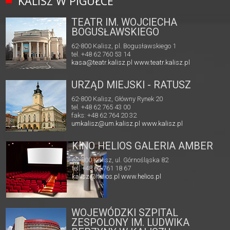
KALISZ W PIGUŁCE
TEATR IM. WOJCIECHA
BOGUSŁAWSKIEGO
62-800 Kalisz, pl. Bogusławskiego 1
tel. +48 62 760 53 14
kasa@teatr.kalisz.pl
www.teatr.kalisz.pl
URZĄD MIEJSKI - RATUSZ
62-800 Kalisz, Główny Rynek 20
tel. +48 62 765 43 00
faks: +48 62 764 20 32
umkalisz@um.kalisz.pl
www.kalisz.pl
KINO HELIOS GALERIA AMBER
62-800 Kalisz, ul. Górnośląska 82
tel. +48 62 761 18 67
kalisz@helios.pl
www.helios.pl
WOJEWÓDZKI SZPITAL
ZESPOLONY IM. LUDWIKA