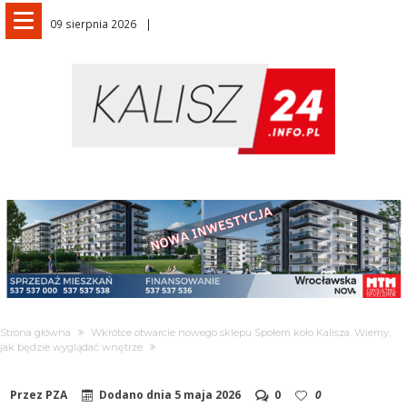
09 sierpnia 2026
Strona główna
Wkrótce otwarcie nowego sklepu Społem koło Kalisza. Wiemy,
jak będzie wyglądać wnętrze
Przez
PZA
Dodano dnia
5 maja 2026
0
0