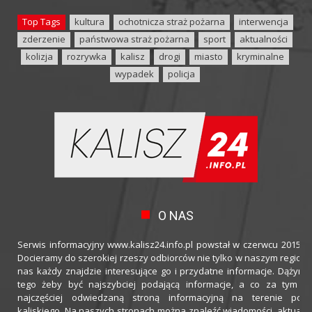
Top Tags
kultura
ochotnicza straż pożarna
interwencja
zderzenie
państwowa straż pożarna
sport
aktualności
kolizja
rozrywka
kalisz
drogi
miasto
kryminalne
wypadek
policja
O NAS
Serwis informacyjny www.kalisz24.info.pl powstał w czerwcu 2015 ro
Docieramy do szerokiej rzeszy odbiorców nie tylko w naszym regioni
nas każdy znajdzie interesujące go i przydatne informacje. Dążymy
tego żeby być najszybciej podającą informacje, a co za tym idz
najczęściej odwiedzaną stroną informacyjną na terenie powi
kaliskiego. Na naszych stronach można znaleźć wiadomości, aktualno