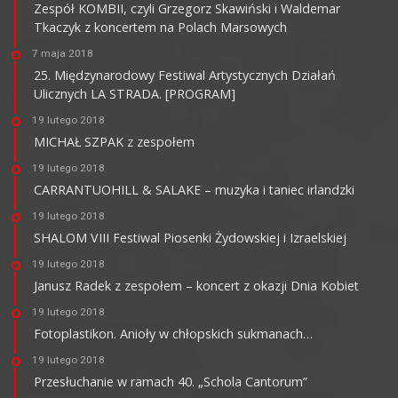
Zespół KOMBII, czyli Grzegorz Skawiński i Waldemar
Tkaczyk z koncertem na Polach Marsowych
7 maja 2018
25. Międzynarodowy Festiwal Artystycznych Działań
Ulicznych LA STRADA. [PROGRAM]
19 lutego 2018
MICHAŁ SZPAK z zespołem
19 lutego 2018
CARRANTUOHILL & SALAKE – muzyka i taniec irlandzki
19 lutego 2018
SHALOM VIII Festiwal Piosenki Żydowskiej i Izraelskiej
19 lutego 2018
Janusz Radek z zespołem – koncert z okazji Dnia Kobiet
19 lutego 2018
Fotoplastikon. Anioły w chłopskich sukmanach…
19 lutego 2018
Przesłuchanie w ramach 40. „Schola Cantorum”