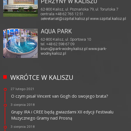
PERZYNY W KALISZU
62-800 Kalisz, ul. Poznańska 79, ul. Toruńska 7
centrala +48 62 765 12 51
sekretariat@szpital.kalisz.pl
www.szpital.kalisz.pl
AQUA PARK
62-800 Kalisz, ul. Sportowa 10
tel. +48 62 598 67 09
biuro@park-wodny.kalisz.pl
www.park-
wodny.kalisz.pl
WKRÓTCE W KALISZU
27 lutego 2021
O czym pisał Vincent van Gogh do swojego brata?
3 sierpnia 2018
Grupy IRA i CREE będą gwiazdami XII edycji Festiwalu
Muzycznego Gramy nad Prosną
3 sierpnia 2018