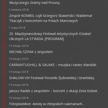
Muzycznego Gramy nad Prosną
3 sierpnia 2018
Zespół KOMBII, czyli Grzegorz Skawiński i Waldemar
Tkaczyk z koncertem na Polach Marsowych
7 maja 2018
25. Międzynarodowy Festiwal Artystycznych Działań
Ulicznych LA STRADA. [PROGRAM]
19 lutego 2018
MICHAŁ SZPAK z zespołem
19 lutego 2018
CARRANTUOHILL & SALAKE – muzyka i taniec irlandzki
19 lutego 2018
SHALOM VIII Festiwal Piosenki Żydowskiej i Izraelskiej
19 lutego 2018
Janusz Radek z zespołem – koncert z okazji Dnia Kobiet
19 lutego 2018
Fotoplastikon. Anioły w chłopskich sukmanach…