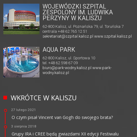
WOJEWÓDZKI SZPITAL
ZESPOLONY IM. LUDWIKA
PERZYNY W KALISZU
62-800 Kalisz, ul. Poznańska 79, ul. Toruńska 7
centrala +48 62 765 12 51
sekretariat@szpital.kalisz.pl
www.szpital.kalisz.pl
AQUA PARK
62-800 Kalisz, ul. Sportowa 10
tel. +48 62 598 67 09
biuro@park-wodny.kalisz.pl
www.park-
wodny.kalisz.pl
WKRÓTCE W KALISZU
27 lutego 2021
O czym pisał Vincent van Gogh do swojego brata?
3 sierpnia 2018
Grupy IRA i CREE będą gwiazdami XII edycji Festiwalu