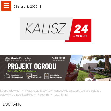
08 sierpnia 2026
Strona główna
Właściciele klasyków rozpoczynają sezon. Lśniące pojazdy
pojawiły się pod Stadionem Miejskim
DSC_5436
DSC_5436