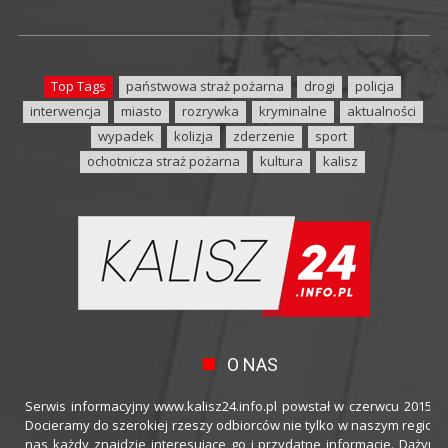
Top Tags
państwowa straż pożarna
drogi
policja
interwencja
miasto
rozrywka
kryminalne
aktualności
wypadek
kolizja
zderzenie
sport
ochotnicza straż pożarna
kultura
kalisz
O NAS
Serwis informacyjny www.kalisz24.info.pl powstał w czerwcu 2015 ro
Docieramy do szerokiej rzeszy odbiorców nie tylko w naszym regioni
nas każdy znajdzie interesujące go i przydatne informacje. Dążymy