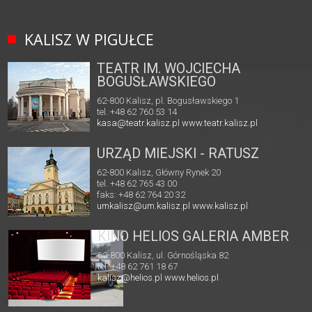
KALISZ W PIGUŁCE
TEATR IM. WOJCIECHA
BOGUSŁAWSKIEGO
62-800 Kalisz, pl. Bogusławskiego 1
tel. +48 62 760 53 14
kasa@teatr.kalisz.pl
www.teatr.kalisz.pl
URZĄD MIEJSKI - RATUSZ
62-800 Kalisz, Główny Rynek 20
tel. +48 62 765 43 00
faks: +48 62 764 20 32
umkalisz@um.kalisz.pl
www.kalisz.pl
KINO HELIOS GALERIA AMBER
62-800 Kalisz, ul. Górnośląska 82
tel. +48 62 761 18 67
kalisz@helios.pl
www.helios.pl