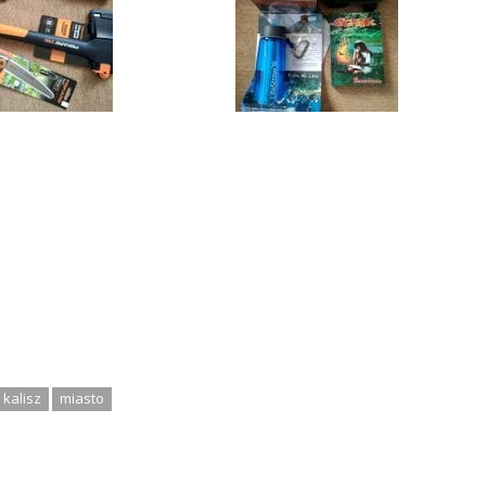
kalisz
miasto