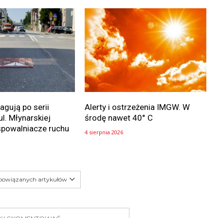
gują po serii
Alerty i ostrzeżenia IMGW. W
ul. Młynarskiej
środę nawet 40° C
spowalniacze ruchu
4 sierpnia 2026
 powiązanych artykułów