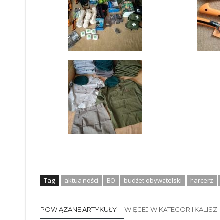
Tagi
aktualności
BO
budżet obywatelski
harcerz
POWIĄZANE ARTYKUŁY
WIĘCEJ W KATEGORII KALISZ