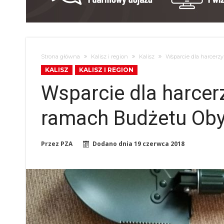
Strona główna
Kalisz i region
Kalisz
Wsparcie dla harcerz
KALISZ
KALISZ I REGION
Wsparcie dla harcer
ramach Budżetu Oby
Przez
PZA
Dodano dnia
19 czerwca 2018