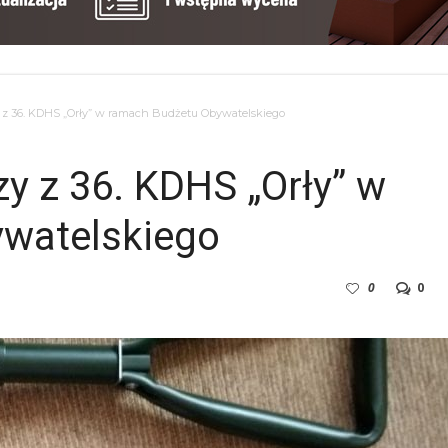
y z 36. KDHS „Orły” w ramach Budżetu Obywatelskiego
zy z 36. KDHS „Orły” w
watelskiego
0
0