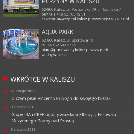
PERZYNY W KALISZU
62-800 Kalisz, ul. Poznańska 79, ul. Toruńska 7
centrala +48 62 765 12 51
sekretariat@szpital.kalisz.pl
www.szpital.kalisz.pl
AQUA PARK
62-800 Kalisz, ul. Sportowa 10
tel. +48 62 598 67 09
biuro@park-wodny.kalisz.pl
www.park-
wodny.kalisz.pl
WKRÓTCE W KALISZU
27 lutego 2021
O czym pisał Vincent van Gogh do swojego brata?
3 sierpnia 2018
Grupy IRA i CREE będą gwiazdami XII edycji Festiwalu
Muzycznego Gramy nad Prosną
3 sierpnia 2018