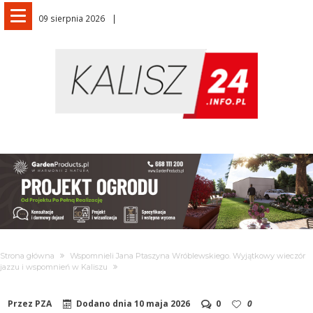
09 sierpnia 2026
Strona główna
Wspomnieli Jana Ptaszyna Wróblewskiego. Wyjątkowy wieczór
jazzu i wspomnień w Kaliszu
Przez
PZA
Dodano dnia
10 maja 2026
0
0