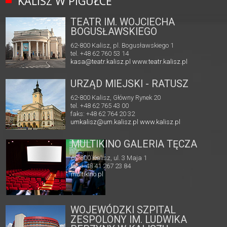
KALISZ W PIGUŁCE
TEATR IM. WOJCIECHA
BOGUSŁAWSKIEGO
62-800 Kalisz, pl. Bogusławskiego 1
tel. +48 62 760 53 14
kasa@teatr.kalisz.pl
www.teatr.kalisz.pl
URZĄD MIEJSKI - RATUSZ
62-800 Kalisz, Główny Rynek 20
tel. +48 62 765 43 00
faks: +48 62 764 20 32
umkalisz@um.kalisz.pl
www.kalisz.pl
MULTIKINO GALERIA TĘCZA
62-800 Kalisz, ul. 3 Maja 1
tel. + 48 41 267 23 84
multikino.pl
WOJEWÓDZKI SZPITAL
ZESPOLONY IM. LUDWIKA