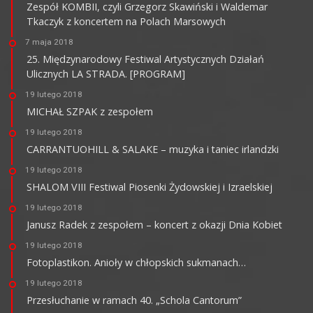
Zespół KOMBII, czyli Grzegorz Skawiński i Waldemar
Tkaczyk z koncertem na Polach Marsowych
7 maja 2018
25. Międzynarodowy Festiwal Artystycznych Działań
Ulicznych LA STRADA. [PROGRAM]
19 lutego 2018
MICHAŁ SZPAK z zespołem
19 lutego 2018
CARRANTUOHILL & SALAKE – muzyka i taniec irlandzki
19 lutego 2018
SHALOM VIII Festiwal Piosenki Żydowskiej i Izraelskiej
19 lutego 2018
Janusz Radek z zespołem – koncert z okazji Dnia Kobiet
19 lutego 2018
Fotoplastikon. Anioły w chłopskich sukmanach…
19 lutego 2018
Przesłuchanie w ramach 40. „Schola Cantorum”