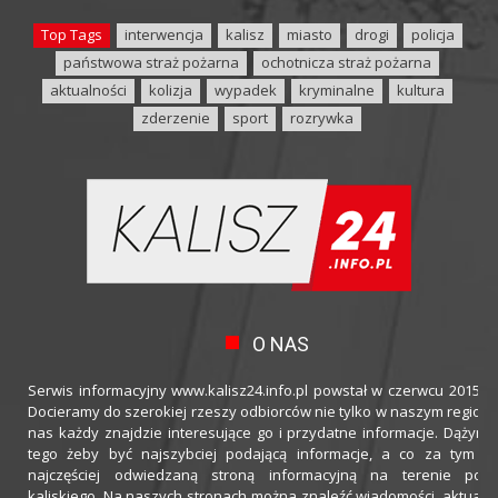
Top Tags
interwencja
kalisz
miasto
drogi
policja
państwowa straż pożarna
ochotnicza straż pożarna
aktualności
kolizja
wypadek
kryminalne
kultura
zderzenie
sport
rozrywka
O NAS
Serwis informacyjny www.kalisz24.info.pl powstał w czerwcu 2015 ro
Docieramy do szerokiej rzeszy odbiorców nie tylko w naszym regioni
nas każdy znajdzie interesujące go i przydatne informacje. Dążymy
tego żeby być najszybciej podającą informacje, a co za tym idz
najczęściej odwiedzaną stroną informacyjną na terenie powi
kaliskiego. Na naszych stronach można znaleźć wiadomości, aktualno