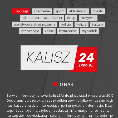
Top Tags
zderzenie
sport
aktualności
miasto
ochotnicza straż pożarna
drogi
rozrywka
państwowa straż pożarna
policja
kolizja
kultura
interwencja
kalisz
kryminalne
wypadek
O NAS
Serwis informacyjny www.kalisz24.info.pl powstał w czerwcu 2015 ro
Docieramy do szerokiej rzeszy odbiorców nie tylko w naszym regioni
nas każdy znajdzie interesujące go i przydatne informacje. Dążymy
tego żeby być najszybciej podającą informacje, a co za tym idz
najczęściej odwiedzaną stroną informacyjną na terenie powi