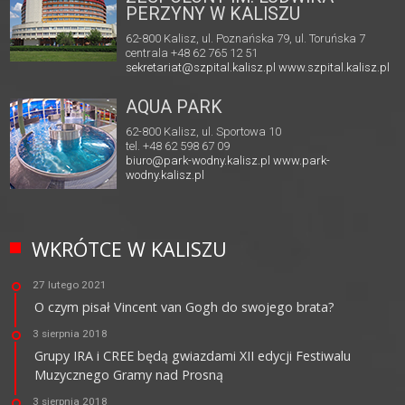
PERZYNY W KALISZU
62-800 Kalisz, ul. Poznańska 79, ul. Toruńska 7
centrala +48 62 765 12 51
sekretariat@szpital.kalisz.pl
www.szpital.kalisz.pl
AQUA PARK
62-800 Kalisz, ul. Sportowa 10
tel. +48 62 598 67 09
biuro@park-wodny.kalisz.pl
www.park-
wodny.kalisz.pl
WKRÓTCE W KALISZU
27 lutego 2021
O czym pisał Vincent van Gogh do swojego brata?
3 sierpnia 2018
Grupy IRA i CREE będą gwiazdami XII edycji Festiwalu
Muzycznego Gramy nad Prosną
3 sierpnia 2018