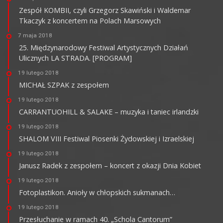
Zespół KOMBII, czyli Grzegorz Skawiński i Waldemar
Tkaczyk z koncertem na Polach Marsowych
7 maja 2018
25. Międzynarodowy Festiwal Artystycznych Działań
Ulicznych LA STRADA. [PROGRAM]
19 lutego 2018
MICHAŁ SZPAK z zespołem
19 lutego 2018
CARRANTUOHILL & SALAKE – muzyka i taniec irlandzki
19 lutego 2018
SHALOM VIII Festiwal Piosenki Żydowskiej i Izraelskiej
19 lutego 2018
Janusz Radek z zespołem – koncert z okazji Dnia Kobiet
19 lutego 2018
Fotoplastikon. Anioły w chłopskich sukmanach…
19 lutego 2018
Przesłuchanie w ramach 40. „Schola Cantorum”