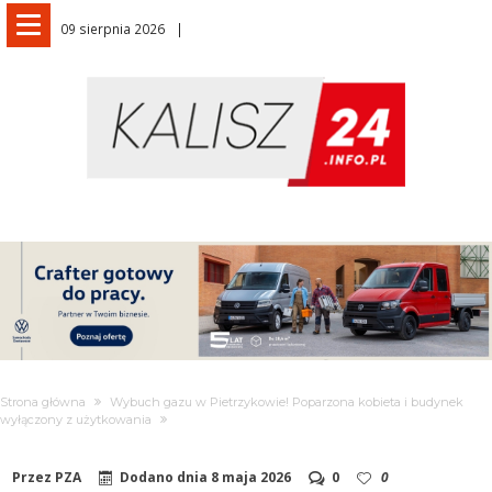
09 sierpnia 2026
Strona główna
Wybuch gazu w Pietrzykowie! Poparzona kobieta i budynek
wyłączony z użytkowania
Przez
PZA
Dodano dnia
8 maja 2026
0
0