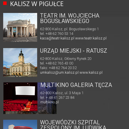
KALISZ W PIGUŁCE
TEATR IM. WOJCIECHA
BOGUSŁAWSKIEGO
62-800 Kalisz, pl. Bogusławskiego 1
tel. +48 62 760 53 14
kasa@teatr.kalisz.pl
www.teatr.kalisz.pl
URZĄD MIEJSKI - RATUSZ
62-800 Kalisz, Główny Rynek 20
tel. +48 62 765 43 00
faks: +48 62 764 20 32
umkalisz@um.kalisz.pl
www.kalisz.pl
MULTIKINO GALERIA TĘCZA
62-800 Kalisz, ul. 3 Maja 1
tel. + 48 41 267 23 84
multikino.pl
WOJEWÓDZKI SZPITAL
ZESPOLONY IM. LUDWIKA