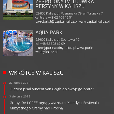
ZESPOLONY IM. LUDWIKA
PERZYNY W KALISZU
62-800 Kalisz, ul. Poznańska 79, ul. Toruńska 7
centrala +48 62 765 12 51
sekretariat@szpital.kalisz.pl
www.szpital.kalisz.pl
AQUA PARK
62-800 Kalisz, ul. Sportowa 10
tel. +48 62 598 67 09
biuro@park-wodny.kalisz.pl
www.park-
wodny.kalisz.pl
WKRÓTCE W KALISZU
27 lutego 2021
O czym pisał Vincent van Gogh do swojego brata?
3 sierpnia 2018
Grupy IRA i CREE będą gwiazdami XII edycji Festiwalu
Muzycznego Gramy nad Prosną