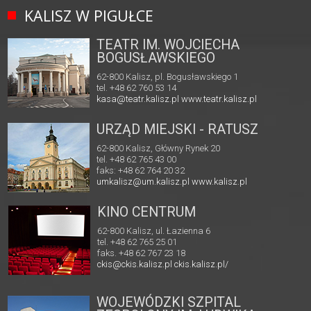
KALISZ W PIGUŁCE
TEATR IM. WOJCIECHA
BOGUSŁAWSKIEGO
62-800 Kalisz, pl. Bogusławskiego 1
tel. +48 62 760 53 14
kasa@teatr.kalisz.pl
www.teatr.kalisz.pl
URZĄD MIEJSKI - RATUSZ
62-800 Kalisz, Główny Rynek 20
tel. +48 62 765 43 00
faks: +48 62 764 20 32
umkalisz@um.kalisz.pl
www.kalisz.pl
KINO CENTRUM
62-800 Kalisz, ul. Łazienna 6
tel. +48 62 765 25 01
faks. +48 62 767 23 18
ckis@ckis.kalisz.pl
ckis.kalisz.pl/
WOJEWÓDZKI SZPITAL