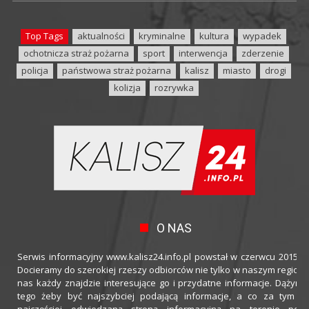
Top Tags
aktualności
kryminalne
kultura
wypadek
ochotnicza straż pożarna
sport
interwencja
zderzenie
policja
państwowa straż pożarna
kalisz
miasto
drogi
kolizja
rozrywka
O NAS
Serwis informacyjny www.kalisz24.info.pl powstał w czerwcu 2015 ro
Docieramy do szerokiej rzeszy odbiorców nie tylko w naszym regioni
nas każdy znajdzie interesujące go i przydatne informacje. Dążymy
tego żeby być najszybciej podającą informacje, a co za tym idz
najczęściej odwiedzaną stroną informacyjną na terenie powi