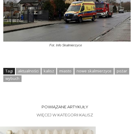
Fot. Info Skalmierzyce
Tagi
aktualności
kalisz
miasto
nowe skalmierzyce
pożar
wybuch
POWIĄZANE ARTYKUŁY
WIĘCEJ W KATEGORII KALISZ