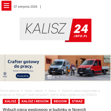
07 sierpnia 2026
Strona główna
Kalisz i region
Kalisz
Wybuch pieca węglowego w
budynku w Nowych Skalmierzycach. Jedna osoba została ranna ZDJĘCIA
KALISZ
KALISZ I REGION
REGION
STRAŻ
Wybuch pieca węglowego w budynku w Nowych