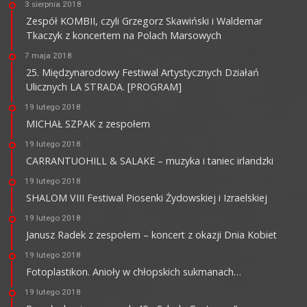
3 sierpnia 2018
Zespół KOMBII, czyli Grzegorz Skawiński i Waldemar
Tkaczyk z koncertem na Polach Marsowych
7 maja 2018
25. Międzynarodowy Festiwal Artystycznych Działań
Ulicznych LA STRADA. [PROGRAM]
19 lutego 2018
MICHAŁ SZPAK z zespołem
19 lutego 2018
CARRANTUOHILL & SALAKE – muzyka i taniec irlandzki
19 lutego 2018
SHALOM VIII Festiwal Piosenki Żydowskiej i Izraelskiej
19 lutego 2018
Janusz Radek z zespołem – koncert z okazji Dnia Kobiet
19 lutego 2018
Fotoplastikon. Anioły w chłopskich sukmanach…
19 lutego 2018