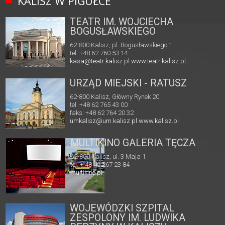
KALISZ W PIGUŁCE
TEATR IM. WOJCIECHA
BOGUSŁAWSKIEGO
62-800 Kalisz, pl. Bogusławskiego 1
tel. +48 62 760 53 14
kasa@teatr.kalisz.pl
www.teatr.kalisz.pl
URZĄD MIEJSKI - RATUSZ
62-800 Kalisz, Główny Rynek 20
tel. +48 62 765 43 00
faks: +48 62 764 20 32
umkalisz@um.kalisz.pl
www.kalisz.pl
MULTIKINO GALERIA TĘCZA
62-800 Kalisz, ul. 3 Maja 1
tel. + 48 41 267 23 84
multikino.pl
WOJEWÓDZKI SZPITAL
ZESPOLONY IM. LUDWIKA