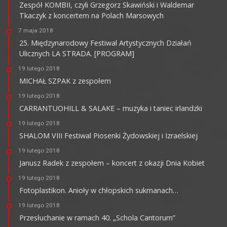
Zespół KOMBII, czyli Grzegorz Skawiński i Waldemar
Tkaczyk z koncertem na Polach Marsowych
7 maja 2018
25. Międzynarodowy Festiwal Artystycznych Działań
Ulicznych LA STRADA. [PROGRAM]
19 lutego 2018
MICHAŁ SZPAK z zespołem
19 lutego 2018
CARRANTUOHILL & SALAKE – muzyka i taniec irlandzki
19 lutego 2018
SHALOM VIII Festiwal Piosenki Żydowskiej i Izraelskiej
19 lutego 2018
Janusz Radek z zespołem – koncert z okazji Dnia Kobiet
19 lutego 2018
Fotoplastikon. Anioły w chłopskich sukmanach…
19 lutego 2018
Przesłuchanie w ramach 40. „Schola Cantorum”