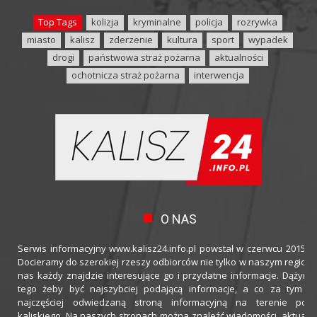
Top Tags
kolizja
kryminalne
policja
rozrywka
miasto
kalisz
zderzenie
kultura
sport
wypadek
drogi
państwowa straż pożarna
aktualności
ochotnicza straż pożarna
interwencja
O NAS
Serwis informacyjny www.kalisz24.info.pl powstał w czerwcu 2015 ro
Docieramy do szerokiej rzeszy odbiorców nie tylko w naszym regioni
nas każdy znajdzie interesujące go i przydatne informacje. Dążymy
tego żeby być najszybciej podającą informacje, a co za tym idz
najczęściej odwiedzaną stroną informacyjną na terenie powi
kaliskiego. Na naszych stronach można znaleźć wiadomości, aktualno