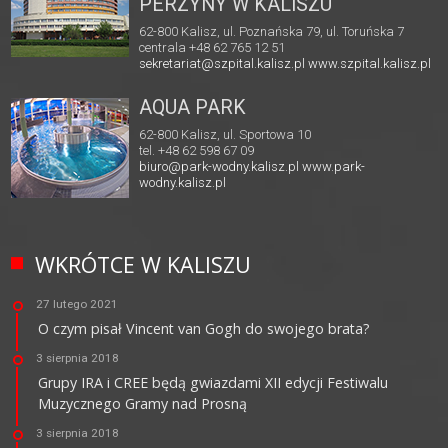
PERZYNY W KALISZU
62-800 Kalisz, ul. Poznańska 79, ul. Toruńska 7
centrala +48 62 765 12 51
sekretariat@szpital.kalisz.pl
www.szpital.kalisz.pl
AQUA PARK
62-800 Kalisz, ul. Sportowa 10
tel. +48 62 598 67 09
biuro@park-wodny.kalisz.pl
www.park-
wodny.kalisz.pl
WKRÓTCE W KALISZU
27 lutego 2021
O czym pisał Vincent van Gogh do swojego brata?
3 sierpnia 2018
Grupy IRA i CREE będą gwiazdami XII edycji Festiwalu
Muzycznego Gramy nad Prosną
3 sierpnia 2018