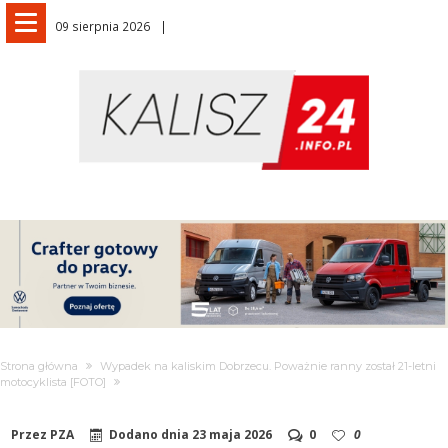
09 sierpnia 2026
Strona główna
Wypadek na kaliskim Dobrzecu. Poważnie ranny został 21-letni
motocyklista [FOTO]
Przez
PZA
Dodano dnia
23 maja 2026
0
0