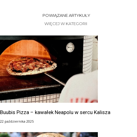
POWIĄZANE ARTYKUŁY
WIĘCEJ W KATEGORII
Buubis Pizza – kawałek Neapolu w sercu Kalisza
22 października 2025