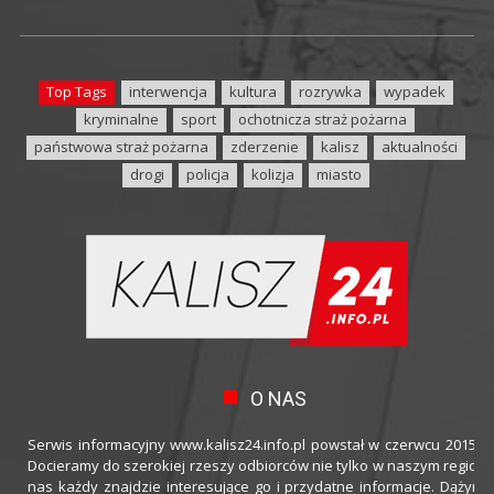
Top Tags
interwencja
kultura
rozrywka
wypadek
kryminalne
sport
ochotnicza straż pożarna
państwowa straż pożarna
zderzenie
kalisz
aktualności
drogi
policja
kolizja
miasto
O NAS
Serwis informacyjny www.kalisz24.info.pl powstał w czerwcu 2015 ro
Docieramy do szerokiej rzeszy odbiorców nie tylko w naszym regioni
nas każdy znajdzie interesujące go i przydatne informacje. Dążymy