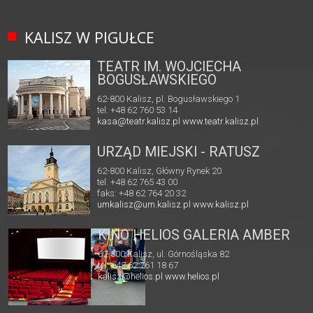
KALISZ W PIGUŁCE
TEATR IM. WOJCIECHA
BOGUSŁAWSKIEGO
62-800 Kalisz, pl. Bogusławskiego 1
tel. +48 62 760 53 14
kasa@teatr.kalisz.pl
www.teatr.kalisz.pl
URZĄD MIEJSKI - RATUSZ
62-800 Kalisz, Główny Rynek 20
tel. +48 62 765 43 00
faks: +48 62 764 20 32
umkalisz@um.kalisz.pl
www.kalisz.pl
KINO HELIOS GALERIA AMBER
62-800 Kalisz, ul. Górnośląska 82
tel. +48 62 761 18 67
kalisz@helios.pl
www.helios.pl