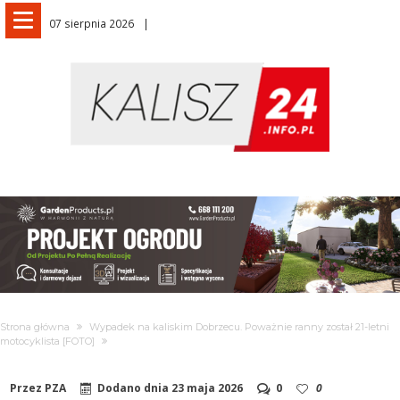
07 sierpnia 2026
Strona główna
Wypadek na kaliskim Dobrzecu. Poważnie ranny został 21-letni
motocyklista [FOTO]
Przez
PZA
Dodano dnia
23 maja 2026
0
0