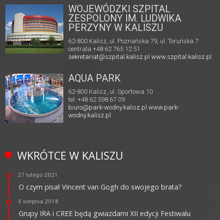
WOJEWÓDZKI SZPITAL
ZESPOLONY IM. LUDWIKA
PERZYNY W KALISZU
62-800 Kalisz, ul. Poznańska 79, ul. Toruńska 7
centrala +48 62 765 12 51
sekretariat@szpital.kalisz.pl
www.szpital.kalisz.pl
AQUA PARK
62-800 Kalisz, ul. Sportowa 10
tel. +48 62 598 67 09
biuro@park-wodny.kalisz.pl
www.park-
wodny.kalisz.pl
WKRÓTCE W KALISZU
27 lutego 2021
O czym pisał Vincent van Gogh do swojego brata?
3 sierpnia 2018
Grupy IRA i CREE będą gwiazdami XII edycji Festiwalu