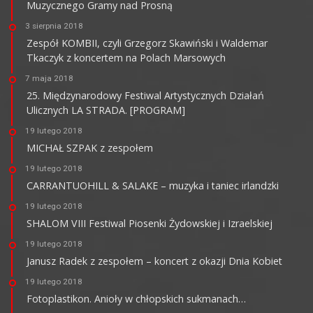
Muzycznego Gramy nad Prosną
3 sierpnia 2018
Zespół KOMBII, czyli Grzegorz Skawiński i Waldemar
Tkaczyk z koncertem na Polach Marsowych
7 maja 2018
25. Międzynarodowy Festiwal Artystycznych Działań
Ulicznych LA STRADA. [PROGRAM]
19 lutego 2018
MICHAŁ SZPAK z zespołem
19 lutego 2018
CARRANTUOHILL & SALAKE – muzyka i taniec irlandzki
19 lutego 2018
SHALOM VIII Festiwal Piosenki Żydowskiej i Izraelskiej
19 lutego 2018
Janusz Radek z zespołem – koncert z okazji Dnia Kobiet
19 lutego 2018
Fotoplastikon. Anioły w chłopskich sukmanach…