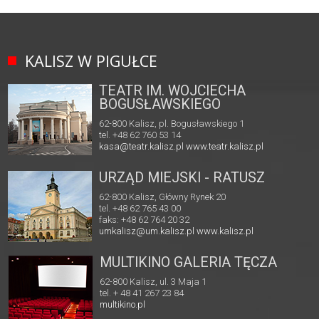
KALISZ W PIGUŁCE
TEATR IM. WOJCIECHA
BOGUSŁAWSKIEGO
62-800 Kalisz, pl. Bogusławskiego 1
tel. +48 62 760 53 14
kasa@teatr.kalisz.pl
www.teatr.kalisz.pl
URZĄD MIEJSKI - RATUSZ
62-800 Kalisz, Główny Rynek 20
tel. +48 62 765 43 00
faks: +48 62 764 20 32
umkalisz@um.kalisz.pl
www.kalisz.pl
MULTIKINO GALERIA TĘCZA
62-800 Kalisz, ul. 3 Maja 1
tel. + 48 41 267 23 84
multikino.pl