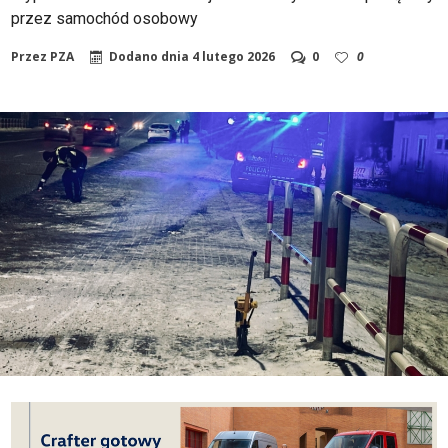
przez samochód osobowy
Przez
PZA
Dodano dnia
4 lutego 2026
0
0