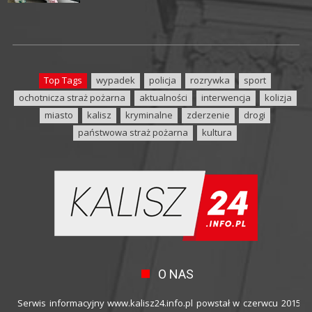
Top Tags
wypadek
policja
rozrywka
sport
ochotnicza straż pożarna
aktualności
interwencja
kolizja
miasto
kalisz
kryminalne
zderzenie
drogi
państwowa straż pożarna
kultura
O NAS
Serwis informacyjny www.kalisz24.info.pl powstał w czerwcu 2015 ro