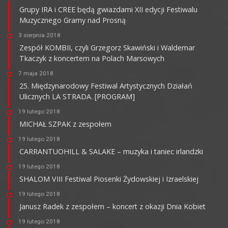
Grupy IRA i CREE będą gwiazdami XII edycji Festiwalu
Muzycznego Gramy nad Prosną
3 sierpnia 2018
Zespół KOMBII, czyli Grzegorz Skawiński i Waldemar
Tkaczyk z koncertem na Polach Marsowych
7 maja 2018
25. Międzynarodowy Festiwal Artystycznych Działań
Ulicznych LA STRADA. [PROGRAM]
19 lutego 2018
MICHAŁ SZPAK z zespołem
19 lutego 2018
CARRANTUOHILL & SALAKE – muzyka i taniec irlandzki
19 lutego 2018
SHALOM VIII Festiwal Piosenki Żydowskiej i Izraelskiej
19 lutego 2018
Janusz Radek z zespołem – koncert z okazji Dnia Kobiet
19 lutego 2018