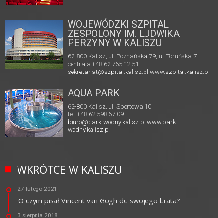
WOJEWÓDZKI SZPITAL
ZESPOLONY IM. LUDWIKA
PERZYNY W KALISZU
62-800 Kalisz, ul. Poznańska 79, ul. Toruńska 7
centrala +48 62 765 12 51
sekretariat@szpital.kalisz.pl
www.szpital.kalisz.pl
AQUA PARK
62-800 Kalisz, ul. Sportowa 10
tel. +48 62 598 67 09
biuro@park-wodny.kalisz.pl
www.park-
wodny.kalisz.pl
WKRÓTCE W KALISZU
27 lutego 2021
O czym pisał Vincent van Gogh do swojego brata?
3 sierpnia 2018