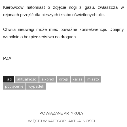
Kierowców natomiast o zdjęcie nogi z gazu, zwłaszcza w
rejonach przejść dla pieszych i słabo oświetlonych ulic.
Chwila nieuwagi może mieć poważne konsekwencje. Dbajmy
wspólnie o bezpieczeństwo na drogach.
PZA
Tagi
aktualności
alkohol
drogi
kalisz
miasto
potrącenie
wypadek
POWIĄZANE ARTYKUŁY
WIĘCEJ W KATEGORII AKTUALNOŚCI