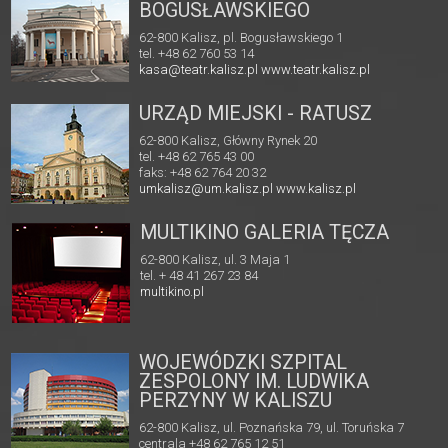
BOGUSŁAWSKIEGO
62-800 Kalisz, pl. Bogusławskiego 1
tel. +48 62 760 53 14
kasa@teatr.kalisz.pl
www.teatr.kalisz.pl
URZĄD MIEJSKI - RATUSZ
62-800 Kalisz, Główny Rynek 20
tel. +48 62 765 43 00
faks: +48 62 764 20 32
umkalisz@um.kalisz.pl
www.kalisz.pl
MULTIKINO GALERIA TĘCZA
62-800 Kalisz, ul. 3 Maja 1
tel. + 48 41 267 23 84
multikino.pl
WOJEWÓDZKI SZPITAL
ZESPOLONY IM. LUDWIKA
PERZYNY W KALISZU
62-800 Kalisz, ul. Poznańska 79, ul. Toruńska 7
centrala +48 62 765 12 51