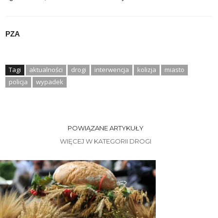
PZA
Tagi
aktualności
drogi
interwencja
kolizja
miasto
policja
wypadek
POWIĄZANE ARTYKUŁY
WIĘCEJ W KATEGORII DROGI