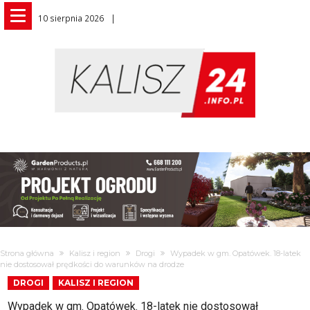
10 sierpnia 2026
Strona główna
Kalisz i region
Drogi
Wypadek w gm. Opatówek. 18-latek
nie dostosował prędkości do warunków na drodze
DROGI
KALISZ I REGION
Wypadek w gm. Opatówek. 18-latek nie dostosował