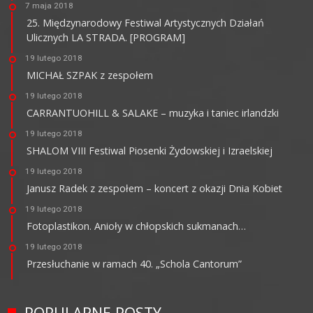
7 maja 2018
25. Międzynarodowy Festiwal Artystycznych Działań
Ulicznych LA STRADA. [PROGRAM]
19 lutego 2018
MICHAŁ SZPAK z zespołem
19 lutego 2018
CARRANTUOHILL & SALAKE – muzyka i taniec irlandzki
19 lutego 2018
SHALOM VIII Festiwal Piosenki Żydowskiej i Izraelskiej
19 lutego 2018
Janusz Radek z zespołem – koncert z okazji Dnia Kobiet
19 lutego 2018
Fotoplastikon. Anioły w chłopskich sukmanach…
19 lutego 2018
Przesłuchanie w ramach 40. „Schola Cantorum”
POPULARNE POSTY