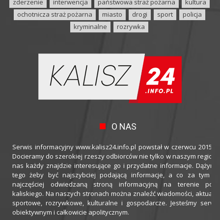
zderzenie
interwencja
państwowa straż pożarna
kultura
ochotnicza straż pożarna
miasto
drogi
sport
policja
kryminalne
rozrywka
O NAS
Serwis informacyjny www.kalisz24.info.pl powstał w czerwcu 2015 ro
Docieramy do szerokiej rzeszy odbiorców nie tylko w naszym regioni
nas każdy znajdzie interesujące go i przydatne informacje. Dążymy
tego żeby być najszybciej podającą informacje, a co za tym idz
najczęściej odwiedzaną stroną informacyjną na terenie powi
kaliskiego. Na naszych stronach można znaleźć wiadomości, aktualno
sportowe, rozrywkowe, kulturalne i gospodarcze. Jesteśmy serwi
obiektywnym i całkowicie apolitycznym.