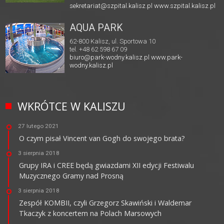
sekretariat@szpital.kalisz.pl
www.szpital.kalisz.pl
AQUA PARK
62-800 Kalisz, ul. Sportowa 10
tel. +48 62 598 67 09
biuro@park-wodny.kalisz.pl
www.park-
wodny.kalisz.pl
WKRÓTCE W KALISZU
27 lutego 2021
O czym pisał Vincent van Gogh do swojego brata?
3 sierpnia 2018
Grupy IRA i CREE będą gwiazdami XII edycji Festiwalu
Muzycznego Gramy nad Prosną
3 sierpnia 2018
Zespół KOMBII, czyli Grzegorz Skawiński i Waldemar
Tkaczyk z koncertem na Polach Marsowych