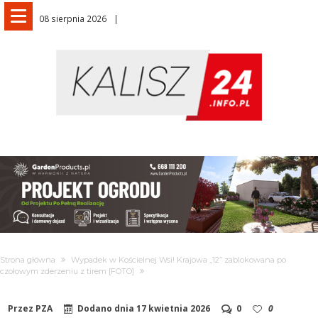
08 sierpnia 2026
Strona główna
Wypadek w Kościelnej Wsi! Krajowa „12” zablokowana po
czołowym zderzeniu z tirem [FOTO]
Przez
PZA
Dodano dnia
17 kwietnia 2026
0
0