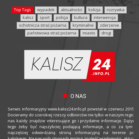
Top Tags
wypadek
aktualności
kolizja
rozrywka
kalisz
sport
policja
kultura
interwencja
ochotnicza straż pożarna
kryminalne
zderzenie
państwowa straż pożarna
miasto
drogi
O NAS
Serwis informacyjny www.kalisz24.info.pl powstał w czerwcu 2015 ro
Docieramy do szerokiej rzeszy odbiorców nie tylko w naszym regioni
nas każdy znajdzie interesujące go i przydatne informacje. Dążymy
tego żeby być najszybciej podającą informacje, a co za tym idz
najczęściej odwiedzaną stroną informacyjną na terenie powi
kaliskiego. Na naszych stronach można znaleźć wiadomości, aktualno