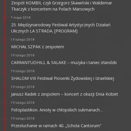
Zespół KOMBII, czyli Grzegorz Skawiński i Waldemar
Tkaczyk z koncertem na Polach Marsowych
7 maja 2018
25. Międzynarodowy Festiwal Artystycznych Działań
Ulicznych LA STRADA. [PROGRAM]
19 lutego 2018
MICHAŁ SZPAK z zespołem
19 lutego 2018
CARRANTUOHILL & SALAKE – muzyka i taniec irlandzki
19 lutego 2018
SHALOM VIII Festiwal Piosenki Żydowskiej i Izraelskiej
19 lutego 2018
Janusz Radek z zespołem – koncert z okazji Dnia Kobiet
19 lutego 2018
Fotoplastikon. Anioły w chłopskich sukmanach…
19 lutego 2018
Przesłuchanie w ramach 40. „Schola Cantorum”