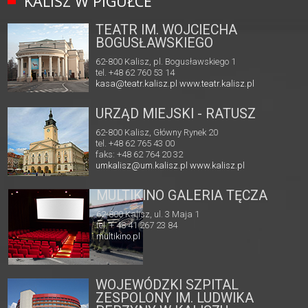
KALISZ W PIGUŁCE
TEATR IM. WOJCIECHA
BOGUSŁAWSKIEGO
62-800 Kalisz, pl. Bogusławskiego 1
tel. +48 62 760 53 14
kasa@teatr.kalisz.pl
www.teatr.kalisz.pl
URZĄD MIEJSKI - RATUSZ
62-800 Kalisz, Główny Rynek 20
tel. +48 62 765 43 00
faks: +48 62 764 20 32
umkalisz@um.kalisz.pl
www.kalisz.pl
MULTIKINO GALERIA TĘCZA
62-800 Kalisz, ul. 3 Maja 1
tel. + 48 41 267 23 84
multikino.pl
WOJEWÓDZKI SZPITAL
ZESPOLONY IM. LUDWIKA