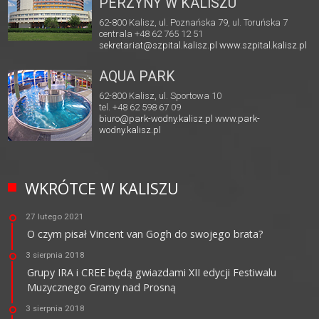
PERZYNY W KALISZU
62-800 Kalisz, ul. Poznańska 79, ul. Toruńska 7
centrala +48 62 765 12 51
sekretariat@szpital.kalisz.pl
www.szpital.kalisz.pl
AQUA PARK
62-800 Kalisz, ul. Sportowa 10
tel. +48 62 598 67 09
biuro@park-wodny.kalisz.pl
www.park-
wodny.kalisz.pl
WKRÓTCE W KALISZU
27 lutego 2021
O czym pisał Vincent van Gogh do swojego brata?
3 sierpnia 2018
Grupy IRA i CREE będą gwiazdami XII edycji Festiwalu
Muzycznego Gramy nad Prosną
3 sierpnia 2018