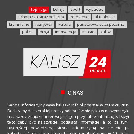
Top Tags
kolizja
sport
wypadek
ochotnicza straż pożarna
zderzenie
aktualności
kryminalne
rozrywka
kultura
państwowa straż pożarna
policja
drogi
interwencja
miasto
kalisz
O NAS
Serwis informacyjny www.kalisz24.info.pl powstał w czerwcu 2015 ro
Docieramy do szerokiej rzeszy odbiorców nie tylko w naszym regioni
nas każdy znajdzie interesujące go i przydatne informacje. Dążymy
tego żeby być najszybciej podającą informacje, a co za tym idz
najczęściej odwiedzaną stroną informacyjną na terenie powi
kaliskiego. Na naszych stronach można znaleźć wiadomości, aktualno