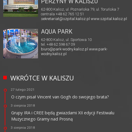
PERZYNY W KALISZU
62-800 Kalisz, ul. Poznańska 79, ul. Toruńska 7
centrala +48 62 765 12 51
sekretariat@szpital.kalisz.pl
www.szpital.kalisz.pl
AQUA PARK
62-800 Kalisz, ul. Sportowa 10
tel. +48 62 598 67 09
biuro@park-wodny.kalisz.pl
www.park-
wodny.kalisz.pl
WKRÓTCE W KALISZU
27 lutego 2021
O czym pisał Vincent van Gogh do swojego brata?
3 sierpnia 2018
Grupy IRA i CREE będą gwiazdami XII edycji Festiwalu
Muzycznego Gramy nad Prosną
3 sierpnia 2018