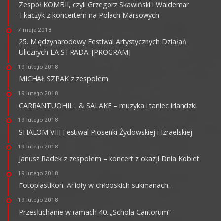
Zespół KOMBII, czyli Grzegorz Skawiński i Waldemar
Tkaczyk z koncertem na Polach Marsowych
7 maja 2018
25. Międzynarodowy Festiwal Artystycznych Działań
Ulicznych LA STRADA. [PROGRAM]
19 lutego 2018
MICHAŁ SZPAK z zespołem
19 lutego 2018
CARRANTUOHILL & SALAKE – muzyka i taniec irlandzki
19 lutego 2018
SHALOM VIII Festiwal Piosenki Żydowskiej i Izraelskiej
19 lutego 2018
Janusz Radek z zespołem – koncert z okazji Dnia Kobiet
19 lutego 2018
Fotoplastikon. Anioły w chłopskich sukmanach…
19 lutego 2018
Przesłuchanie w ramach 40. „Schola Cantorum”