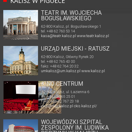
KALISZ W PIGUŁCE
TEATR IM. WOJCIECHA
BOGUSŁAWSKIEGO
62-800 Kalisz, pl. Bogusławskiego 1
tel. +48 62 760 53 14
kasa@teatr.kalisz.pl
www.teatr.kalisz.pl
URZĄD MIEJSKI - RATUSZ
62-800 Kalisz, Główny Rynek 20
tel. +48 62 765 43 00
faks: +48 62 764 20 32
umkalisz@um.kalisz.pl
www.kalisz.pl
KINO CENTRUM
62-800 Kalisz, ul. Łazienna 6
tel. +48 62 765 25 01
faks. +48 62 767 23 18
ckis@ckis.kalisz.pl
ckis.kalisz.pl/
WOJEWÓDZKI SZPITAL
ZESPOLONY IM. LUDWIKA