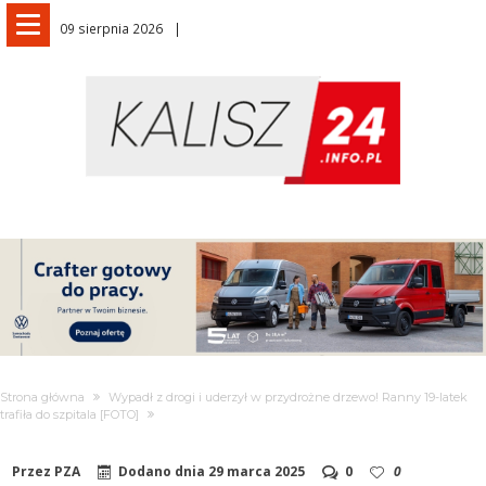
09 sierpnia 2026
Strona główna
Wypadł z drogi i uderzył w przydrożne drzewo! Ranny 19-latek
trafiła do szpitala [FOTO]
Przez
PZA
Dodano dnia
29 marca 2025
0
0