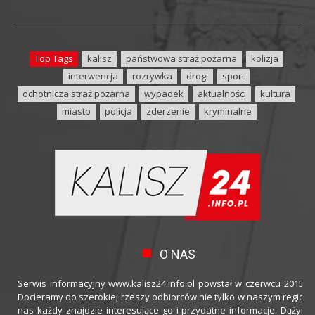
Top Tags
kalisz
państwowa straż pożarna
kolizja
interwencja
rozrywka
drogi
sport
ochotnicza straż pożarna
wypadek
aktualności
kultura
miasto
policja
zderzenie
kryminalne
O NAS
Serwis informacyjny www.kalisz24.info.pl powstał w czerwcu 2015 ro
Docieramy do szerokiej rzeszy odbiorców nie tylko w naszym regioni
nas każdy znajdzie interesujące go i przydatne informacje. Dążymy