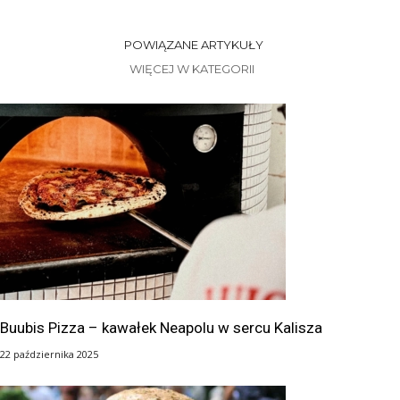
POWIĄZANE ARTYKUŁY
WIĘCEJ W KATEGORII
Buubis Pizza – kawałek Neapolu w sercu Kalisza
22 października 2025