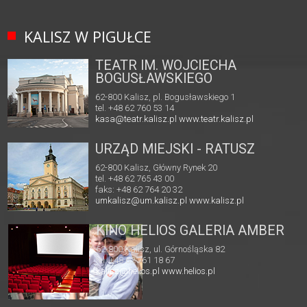
KALISZ W PIGUŁCE
TEATR IM. WOJCIECHA
BOGUSŁAWSKIEGO
62-800 Kalisz, pl. Bogusławskiego 1
tel. +48 62 760 53 14
kasa@teatr.kalisz.pl
www.teatr.kalisz.pl
URZĄD MIEJSKI - RATUSZ
62-800 Kalisz, Główny Rynek 20
tel. +48 62 765 43 00
faks: +48 62 764 20 32
umkalisz@um.kalisz.pl
www.kalisz.pl
KINO HELIOS GALERIA AMBER
62-800 Kalisz, ul. Górnośląska 82
tel. +48 62 761 18 67
kalisz@helios.pl
www.helios.pl