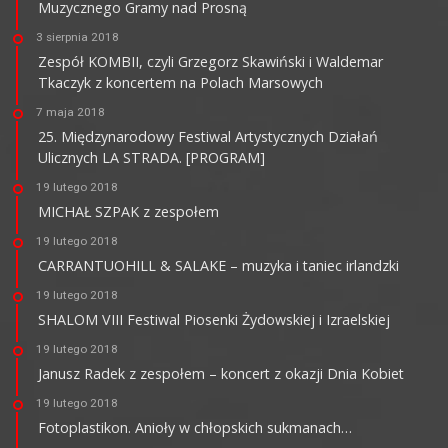
Muzycznego Gramy nad Prosną
3 sierpnia 2018
Zespół KOMBII, czyli Grzegorz Skawiński i Waldemar
Tkaczyk z koncertem na Polach Marsowych
7 maja 2018
25. Międzynarodowy Festiwal Artystycznych Działań
Ulicznych LA STRADA. [PROGRAM]
19 lutego 2018
MICHAŁ SZPAK z zespołem
19 lutego 2018
CARRANTUOHILL & SALAKE – muzyka i taniec irlandzki
19 lutego 2018
SHALOM VIII Festiwal Piosenki Żydowskiej i Izraelskiej
19 lutego 2018
Janusz Radek z zespołem – koncert z okazji Dnia Kobiet
19 lutego 2018
Fotoplastikon. Anioły w chłopskich sukmanach…