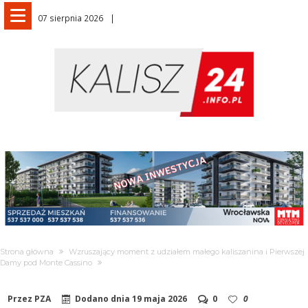
07 sierpnia 2026
Strona główna
Wzruszający moment z udziałem małego kaliszanina i Pierwszej
Damy pod Monte Cassino
Przez
PZA
Dodano dnia
19 maja 2026
0
0