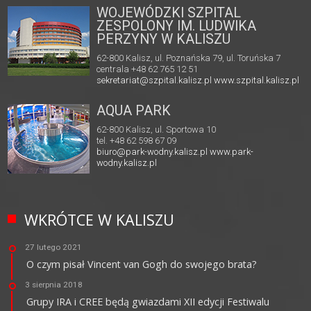
WOJEWÓDZKI SZPITAL
ZESPOLONY IM. LUDWIKA
PERZYNY W KALISZU
62-800 Kalisz, ul. Poznańska 79, ul. Toruńska 7
centrala +48 62 765 12 51
sekretariat@szpital.kalisz.pl
www.szpital.kalisz.pl
AQUA PARK
62-800 Kalisz, ul. Sportowa 10
tel. +48 62 598 67 09
biuro@park-wodny.kalisz.pl
www.park-
wodny.kalisz.pl
WKRÓTCE W KALISZU
27 lutego 2021
O czym pisał Vincent van Gogh do swojego brata?
3 sierpnia 2018
Grupy IRA i CREE będą gwiazdami XII edycji Festiwalu