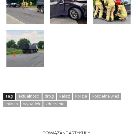
Tagi
aktualności
drogi
kalisz
kolizja
kościelna wieś
miasto
wypadek
zderzenie
POWIĄZANE ARTYKUŁY