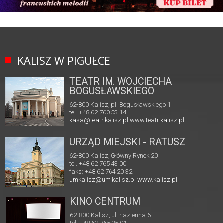
KALISZ W PIGUŁCE
TEATR IM. WOJCIECHA
BOGUSŁAWSKIEGO
62-800 Kalisz, pl. Bogusławskiego 1
tel. +48 62 760 53 14
kasa@teatr.kalisz.pl
www.teatr.kalisz.pl
URZĄD MIEJSKI - RATUSZ
62-800 Kalisz, Główny Rynek 20
tel. +48 62 765 43 00
faks: +48 62 764 20 32
umkalisz@um.kalisz.pl
www.kalisz.pl
KINO CENTRUM
62-800 Kalisz, ul. Łazienna 6
tel. +48 62 765 25 01