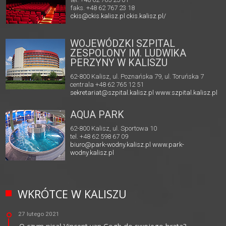
faks. +48 62 767 23 18
ckis@ckis.kalisz.pl
ckis.kalisz.pl/
WOJEWÓDZKI SZPITAL
ZESPOLONY IM. LUDWIKA
PERZYNY W KALISZU
62-800 Kalisz, ul. Poznańska 79, ul. Toruńska 7
centrala +48 62 765 12 51
sekretariat@szpital.kalisz.pl
www.szpital.kalisz.pl
AQUA PARK
62-800 Kalisz, ul. Sportowa 10
tel. +48 62 598 67 09
biuro@park-wodny.kalisz.pl
www.park-
wodny.kalisz.pl
WKRÓTCE W KALISZU
27 lutego 2021