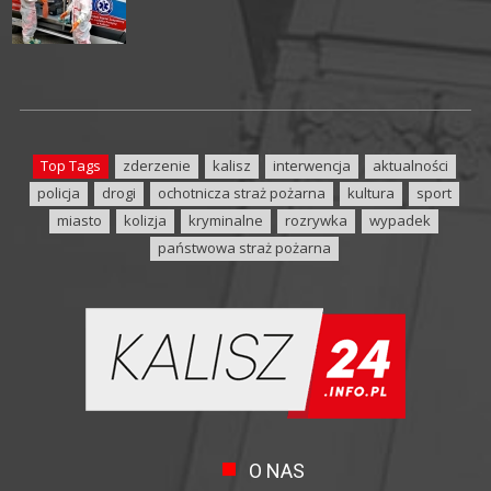
Top Tags
zderzenie
kalisz
interwencja
aktualności
policja
drogi
ochotnicza straż pożarna
kultura
sport
miasto
kolizja
kryminalne
rozrywka
wypadek
państwowa straż pożarna
O NAS