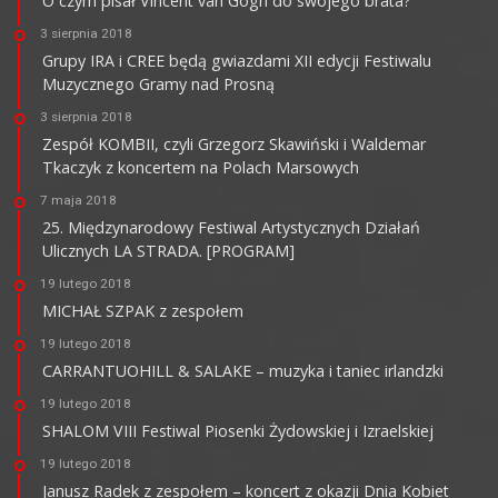
O czym pisał Vincent van Gogh do swojego brata?
3 sierpnia 2018
Grupy IRA i CREE będą gwiazdami XII edycji Festiwalu
Muzycznego Gramy nad Prosną
3 sierpnia 2018
Zespół KOMBII, czyli Grzegorz Skawiński i Waldemar
Tkaczyk z koncertem na Polach Marsowych
7 maja 2018
25. Międzynarodowy Festiwal Artystycznych Działań
Ulicznych LA STRADA. [PROGRAM]
19 lutego 2018
MICHAŁ SZPAK z zespołem
19 lutego 2018
CARRANTUOHILL & SALAKE – muzyka i taniec irlandzki
19 lutego 2018
SHALOM VIII Festiwal Piosenki Żydowskiej i Izraelskiej
19 lutego 2018
Janusz Radek z zespołem – koncert z okazji Dnia Kobiet