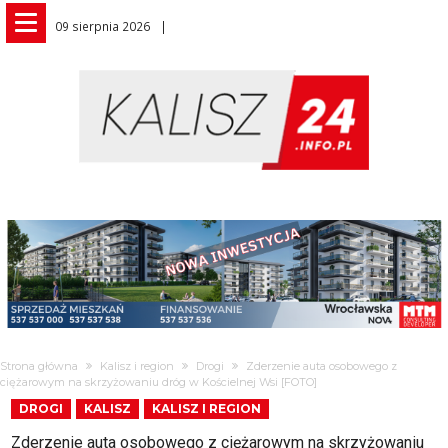
09 sierpnia 2026
Strona główna
Kalisz i region
Drogi
Zderzenie auta osobowego z
ciężarowym na skrzyżowaniu dróg w Kościelnej Wsi [FOTO]
DROGI
KALISZ
KALISZ I REGION
Zderzenie auta osobowego z ciężarowym na skrzyżowaniu