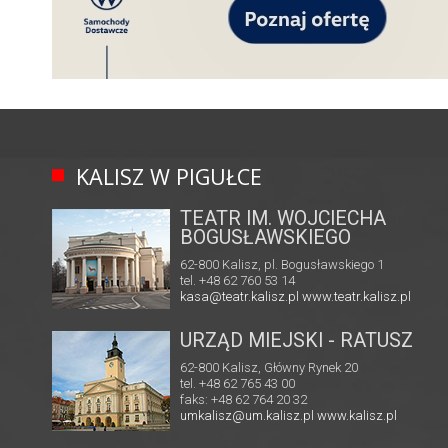
KALISZ W PIGUŁCE
TEATR IM. WOJCIECHA
BOGUSŁAWSKIEGO
62-800 Kalisz, pl. Bogusławskiego 1
tel. +48 62 760 53 14
kasa@teatr.kalisz.pl
www.teatr.kalisz.pl
URZĄD MIEJSKI - RATUSZ
62-800 Kalisz, Główny Rynek 20
tel. +48 62 765 43 00
faks: +48 62 764 20 32
umkalisz@um.kalisz.pl
www.kalisz.pl