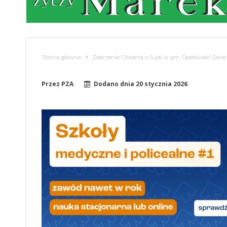
Strona główna
Zderzenie Citroena z Audi w gm. Opatówek! Dwie os
Przez
PZA
Dodano dnia
20 stycznia 2026