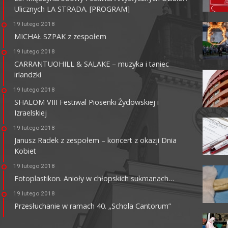
Ulicznych LA STRADA. [PROGRAM]
KINO HELIOS GALERIA
AMBER
19 lutego 2018
MICHAŁ SZPAK z zespołem
62-800 Kalisz, ul. Górnośląska 82
tel. +48 62 761 18 67
19 lutego 2018
kalisz@helios.pl
www.helios.pl
CARRANTUOHILL & SALAKE – muzyka i taniec
irlandzki
19 lutego 2018
SHALOM VIII Festiwal Piosenki Żydowskiej i
Izraelskiej
19 lutego 2018
Janusz Radek z zespołem – koncert z okazji Dnia
Kobiet
19 lutego 2018
Fotoplastikon. Anioły w chłopskich sukmanach…
19 lutego 2018
Przesłuchanie w ramach 40. „Schola Cantorum”