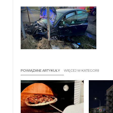
POWIĄZANE ARTYKUŁY
WIĘCEJ W KATEGORII