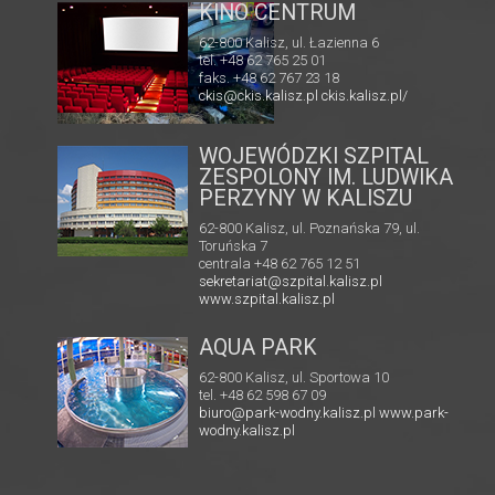
MULTIKINO GALERIA
TĘCZA
62-800 Kalisz, ul. 3 Maja 1
tel. + 48 41 267 23 84
multikino.pl
pl/
WOJEWÓDZKI SZPITAL
ZESPOLONY IM. LUDWIKA
PERZYNY W KALISZU
62-800 Kalisz, ul. Poznańska 79, ul.
Toruńska 7
centrala +48 62 765 12 51
sekretariat@szpital.kalisz.pl
www.szpital.kalisz.pl
AQUA PARK
62-800 Kalisz, ul. Sportowa 10
tel. +48 62 598 67 09
biuro@park-wodny.kalisz.pl
www.park-
wodny.kalisz.pl