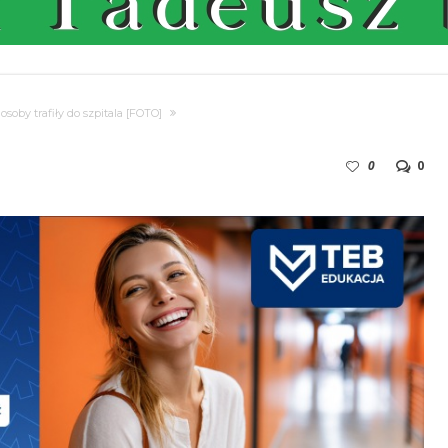
oby trafiły do szpitala [FOTO]
0
0