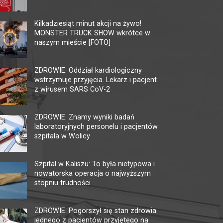
KINO CENTRUM
MU
TĘ
Kilkadziesiąt minut akcji na żywo!
62-800 Kalisz, ul. Łazienna 6
MONSTER TRUCK SHOW wkrótce w
tel. +48 62 765 25 01
62-80
naszym mieście [FOTO]
faks. +48 62 767 23 18
tel. 
ckis@ckis.kalisz.pl
ckis.kalisz.pl/
multi
ZDROWIE. Oddział kardiologiczny
wstrzymuje przyjęcia. Lekarz i pacjent
z wirusem SARS CoV-2
ZDROWIE. Znamy wyniki badań
laboratoryjnych personelu i pacjentów
szpitala w Wolicy
Szpital w Kaliszu: To była nietypowa i
nowatorska operacja o najwyższym
stopniu trudności
ZDROWIE. Pogorszył się stan zdrowia
jednego z pacjentów przyjętego na