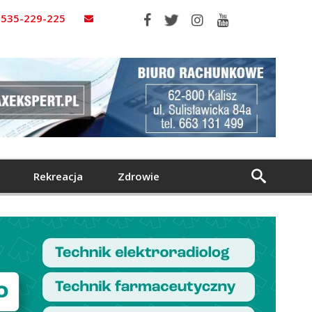
535-229-225
Rekreacja
Zdrowie