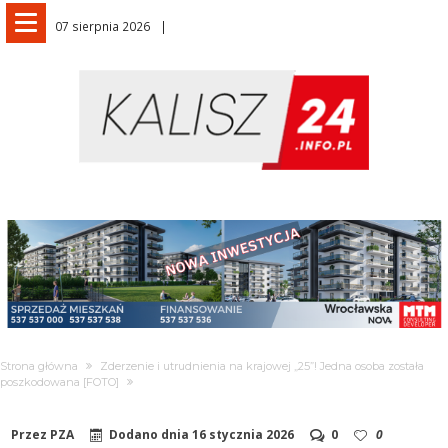
07 sierpnia 2026
Strona główna
Zderzenie i utrudnienia na krajowej „25”! Jedna osoba została
poszkodowana [FOTO]
Przez
PZA
Dodano dnia
16 stycznia 2026
0
0