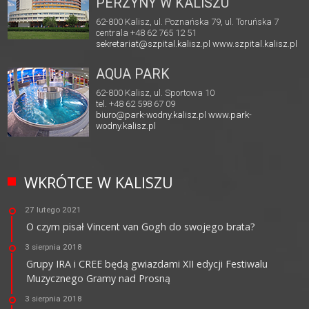
PERZYNY W KALISZU
62-800 Kalisz, ul. Poznańska 79, ul. Toruńska 7
centrala +48 62 765 12 51
sekretariat@szpital.kalisz.pl
www.szpital.kalisz.pl
AQUA PARK
62-800 Kalisz, ul. Sportowa 10
tel. +48 62 598 67 09
biuro@park-wodny.kalisz.pl
www.park-
wodny.kalisz.pl
WKRÓTCE W KALISZU
27 lutego 2021
O czym pisał Vincent van Gogh do swojego brata?
3 sierpnia 2018
Grupy IRA i CREE będą gwiazdami XII edycji Festiwalu
Muzycznego Gramy nad Prosną
3 sierpnia 2018