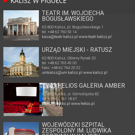
KALISZ W PIGUŁCE
TEATR IM. WOJCIECHA
BOGUSŁAWSKIEGO
62-800 Kalisz, pl. Bogusławskiego 1
tel. +48 62 760 53 14
kasa@teatr.kalisz.pl
www.teatr.kalisz.pl
URZĄD MIEJSKI - RATUSZ
62-800 Kalisz, Główny Rynek 20
tel. +48 62 765 43 00
faks: +48 62 764 20 32
umkalisz@um.kalisz.pl
www.kalisz.pl
KINO HELIOS GALERIA AMBER
62-800 Kalisz, ul. Górnośląska 82
tel. +48 62 761 18 67
kalisz@helios.pl
www.helios.pl
WOJEWÓDZKI SZPITAL
ZESPOLONY IM. LUDWIKA