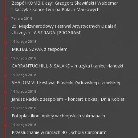
Zespół KOMBII, czyli Grzegorz Skawiński i Waldemar
Tkaczyk z koncertem na Polach Marsowych
7 maja 2018
25. Międzynarodowy Festiwal Artystycznych Działań
Ulicznych LA STRADA. [PROGRAM]
19 lutego 2018
MICHAŁ SZPAK z zespołem
19 lutego 2018
CARRANTUOHILL & SALAKE – muzyka i taniec irlandzki
19 lutego 2018
SHALOM VIII Festiwal Piosenki Żydowskiej i Izraelskiej
19 lutego 2018
Janusz Radek z zespołem – koncert z okazji Dnia Kobiet
19 lutego 2018
Fotoplastikon. Anioły w chłopskich sukmanach…
19 lutego 2018
Przesłuchanie w ramach 40. „Schola Cantorum”