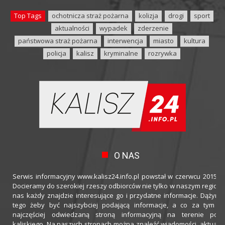
Top Tags
ochotnicza straż pożarna
kolizja
drogi
sport
aktualności
wypadek
zderzenie
państwowa straż pożarna
interwencja
miasto
kultura
policja
kalisz
kryminalne
rozrywka
O NAS
Serwis informacyjny www.kalisz24.info.pl powstał w czerwcu 2015 ro
Docieramy do szerokiej rzeszy odbiorców nie tylko w naszym regioni
nas każdy znajdzie interesujące go i przydatne informacje. Dążymy
tego żeby być najszybciej podającą informacje, a co za tym idz
najczęściej odwiedzaną stroną informacyjną na terenie powi
kaliskiego. Na naszych stronach można znaleźć wiadomości, aktualno