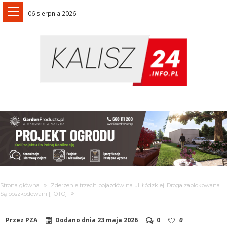
06 sierpnia 2026
Strona główna
Zderzenie trzech pojazdów na ul. Łódzkiej. Droga zablokowana.
Są poszkodowani [FOTO]
Przez
PZA
Dodano dnia
23 maja 2026
0
0