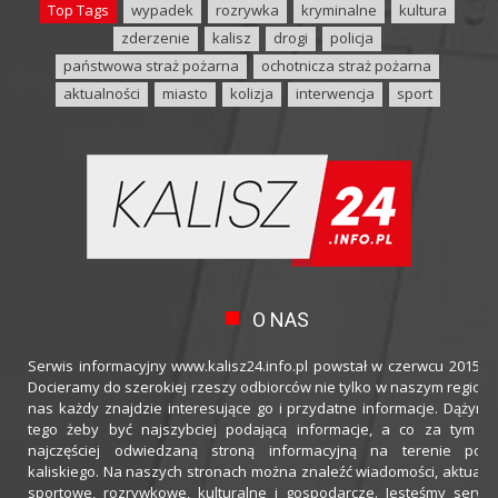
Top Tags
wypadek
rozrywka
kryminalne
kultura
zderzenie
kalisz
drogi
policja
państwowa straż pożarna
ochotnicza straż pożarna
aktualności
miasto
kolizja
interwencja
sport
O NAS
Serwis informacyjny www.kalisz24.info.pl powstał w czerwcu 2015 ro
Docieramy do szerokiej rzeszy odbiorców nie tylko w naszym regioni
nas każdy znajdzie interesujące go i przydatne informacje. Dążymy
tego żeby być najszybciej podającą informacje, a co za tym idz
najczęściej odwiedzaną stroną informacyjną na terenie powi
kaliskiego. Na naszych stronach można znaleźć wiadomości, aktualno
sportowe, rozrywkowe, kulturalne i gospodarcze. Jesteśmy serwi