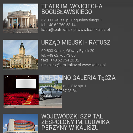
TEATR IM. WOJCIECHA
BOGUSŁAWSKIEGO
62-800 Kalisz, pl. Bogusławskiego 1
tel. +48 62 760 53 14
kasa@teatr.kalisz.pl
www.teatr.kalisz.pl
URZĄD MIEJSKI - RATUSZ
62-800 Kalisz, Główny Rynek 20
tel. +48 62 765 43 00
faks: +48 62 764 20 32
umkalisz@um.kalisz.pl
www.kalisz.pl
MULTIKINO GALERIA TĘCZA
62-800 Kalisz, ul. 3 Maja 1
tel. + 48 41 267 23 84
multikino.pl
WOJEWÓDZKI SZPITAL
ZESPOLONY IM. LUDWIKA
PERZYNY W KALISZU