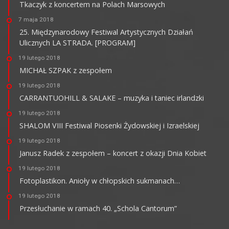
Tkaczyk z koncertem na Polach Marsowych
7 maja 2018
25. Międzynarodowy Festiwal Artystycznych Działań
Ulicznych LA STRADA. [PROGRAM]
19 lutego 2018
MICHAŁ SZPAK z zespołem
19 lutego 2018
CARRANTUOHILL & SALAKE – muzyka i taniec irlandzki
19 lutego 2018
SHALOM VIII Festiwal Piosenki Żydowskiej i Izraelskiej
19 lutego 2018
Janusz Radek z zespołem – koncert z okazji Dnia Kobiet
19 lutego 2018
Fotoplastikon. Anioły w chłopskich sukmanach…
19 lutego 2018
Przesłuchanie w ramach 40. „Schola Cantorum”