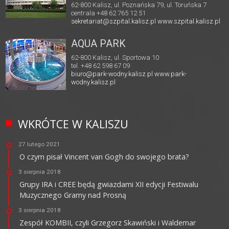
62-800 Kalisz, ul. Poznańska 79, ul. Toruńska 7
centrala +48 62 765 12 51
sekretariat@szpital.kalisz.pl
www.szpital.kalisz.pl
AQUA PARK
62-800 Kalisz, ul. Sportowa 10
tel. +48 62 598 67 09
biuro@park-wodny.kalisz.pl
www.park-
wodny.kalisz.pl
WKRÓTCE W KALISZU
27 lutego 2021
O czym pisał Vincent van Gogh do swojego brata?
3 sierpnia 2018
Grupy IRA i CREE będą gwiazdami XII edycji Festiwalu
Muzycznego Gramy nad Prosną
3 sierpnia 2018
Zespół KOMBII, czyli Grzegorz Skawiński i Waldemar