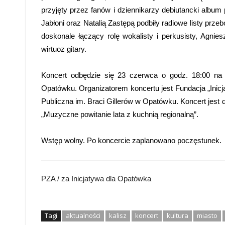
przyjęty przez fanów i dziennikarzy debiutancki albu
Jabłoni oraz Natalią Zastępą podbiły radiowe listy pr
doskonale łączący rolę wokalisty i perkusisty, Agnie
wirtuoz gitary.
Koncert odbędzie się 23 czerwca o godz. 18:00 na d
Opatówku. Organizatorem koncertu jest Fundacja „Inic
Publiczna im. Braci Gillerów w Opatówku. Koncert jest
„Muzyczne powitanie lata z kuchnią regionalną”.
Wstęp wolny. Po koncercie zaplanowano poczęstunek.
PZA / za Inicjatywa dla Opatówka
Tagi
aktualności
kalisz
koncert
kultura
miasto