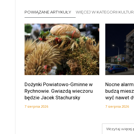
POWIĄZANE ARTYKUŁY
WIĘCEJ W KATEGORII KULTU
Dożynki Powiatowo-Gminne w
Nocne alarmy
Rychnowie. Gwiazdą wieczoru
budzą miesz
będzie Jacek Stachursky
wyć nawet d
7 sierpnia 2026
7 sierpnia 2026
Wczytaj więcej