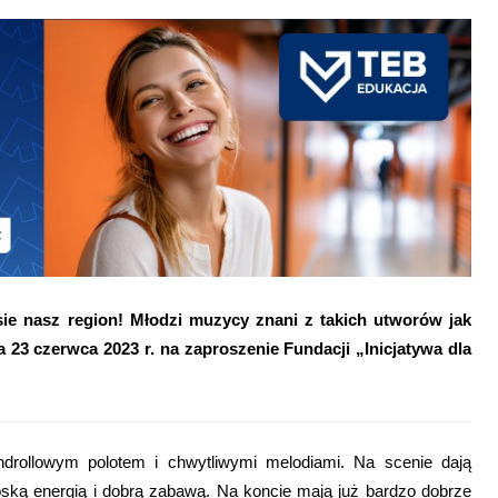
ie nasz region! Młodzi muzycy znani z takich utworów jak
3 czerwca 2023 r. na zaproszenie Fundacji „Inicjatywa dla
drollowym polotem i chwytliwymi melodiami. Na scenie dają
oską energią i dobrą zabawą. Na koncie mają już bardzo dobrze