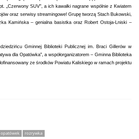
m pt. „Czerwony SUV”, a ich kawałki nagrane wspólnie z Kwiatem
zebojów oraz serwisy streamingowe! Grupę tworzą Stach Bukowski,
szka Kamińska – genialna basistka oraz Robert Ostoja-Lniski –
ziedzińcu Gminnej Biblioteki Publicznej im. Braci Gillerów w
jatywa dla Opatówka”, a współorganizatorem – Gminna Biblioteka
 dofinansowany ze środków Powiatu Kaliskiego w ramach projektu
opatówek
rozrywka