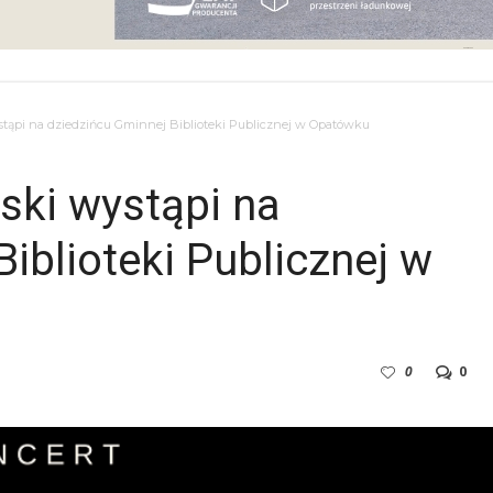
tąpi na dziedzińcu Gminnej Biblioteki Publicznej w Opatówku
ski wystąpi na
iblioteki Publicznej w
0
0