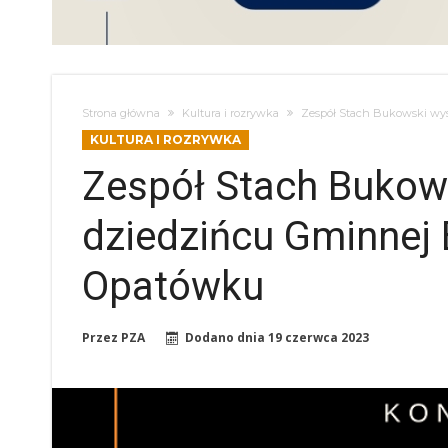
Strona główna
Kultura i rozrywka
Zespół Stach Bukowski wys
KULTURA I ROZRYWKA
Zespół Stach Bukow
dziedzińcu Gminnej B
Opatówku
Przez
PZA
Dodano dnia
19 czerwca 2023