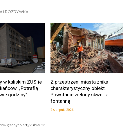
RA I ROZRYWKA
 w kaliskim ZUS-ie
Z przestrzeni miasta znika
kańców. „Potrafią
charakterystyczny obiekt.
wie godziny”
Powstanie zielony skwer z
fontanną
7 sierpnia 2026
 powiązanych artykułów