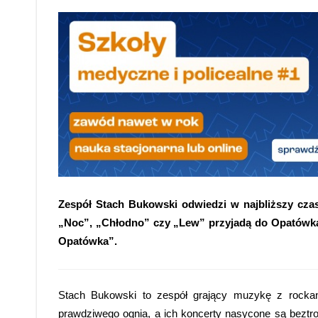
Zespół Stach Bukowski odwiedzi w najbliższy czas
„Noc”, „Chłodno” czy „Lew” przyjadą do Opatówka 2
Opatówka”.
Stach Bukowski to zespół grający muzykę z rockan
prawdziwego ognia, a ich koncerty nasycone są beztr