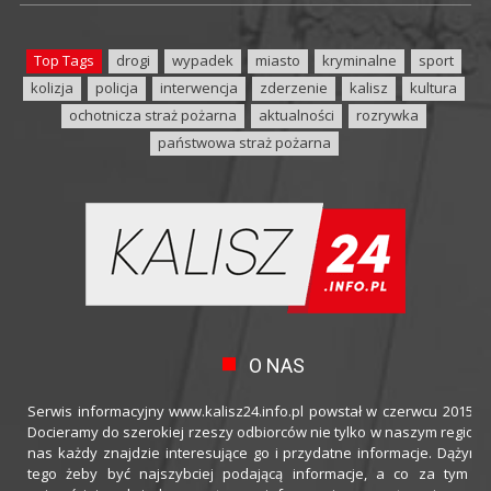
Top Tags
drogi
wypadek
miasto
kryminalne
sport
kolizja
policja
interwencja
zderzenie
kalisz
kultura
ochotnicza straż pożarna
aktualności
rozrywka
państwowa straż pożarna
O NAS
Serwis informacyjny www.kalisz24.info.pl powstał w czerwcu 2015 ro
Docieramy do szerokiej rzeszy odbiorców nie tylko w naszym regioni
nas każdy znajdzie interesujące go i przydatne informacje. Dążymy
tego żeby być najszybciej podającą informacje, a co za tym idz