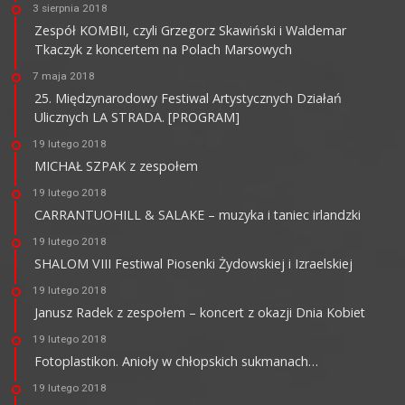
3 sierpnia 2018
Zespół KOMBII, czyli Grzegorz Skawiński i Waldemar
Tkaczyk z koncertem na Polach Marsowych
7 maja 2018
25. Międzynarodowy Festiwal Artystycznych Działań
Ulicznych LA STRADA. [PROGRAM]
19 lutego 2018
MICHAŁ SZPAK z zespołem
19 lutego 2018
CARRANTUOHILL & SALAKE – muzyka i taniec irlandzki
19 lutego 2018
SHALOM VIII Festiwal Piosenki Żydowskiej i Izraelskiej
19 lutego 2018
Janusz Radek z zespołem – koncert z okazji Dnia Kobiet
19 lutego 2018
Fotoplastikon. Anioły w chłopskich sukmanach…
19 lutego 2018