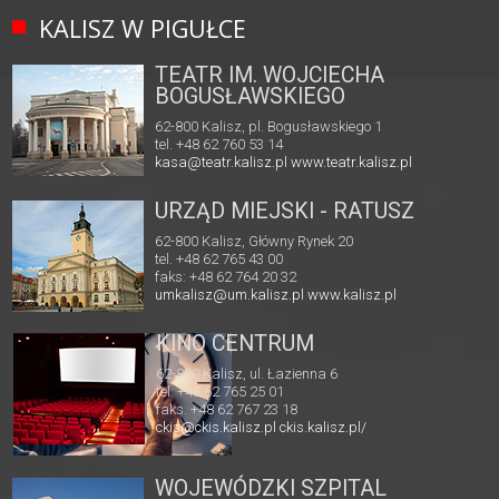
KALISZ W PIGUŁCE
TEATR IM. WOJCIECHA
BOGUSŁAWSKIEGO
62-800 Kalisz, pl. Bogusławskiego 1
tel. +48 62 760 53 14
kasa@teatr.kalisz.pl
www.teatr.kalisz.pl
URZĄD MIEJSKI - RATUSZ
62-800 Kalisz, Główny Rynek 20
tel. +48 62 765 43 00
faks: +48 62 764 20 32
umkalisz@um.kalisz.pl
www.kalisz.pl
KINO CENTRUM
62-800 Kalisz, ul. Łazienna 6
tel. +48 62 765 25 01
faks. +48 62 767 23 18
ckis@ckis.kalisz.pl
ckis.kalisz.pl/
WOJEWÓDZKI SZPITAL