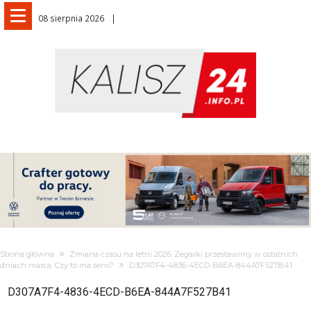
08 sierpnia 2026
Strona główna
Zmiana czasu na letni 2026. Zegarki przestawimy w ostatnich
dniach marca. Czy to ma sens?
D307A7F4-4836-4ECD-B6EA-844A7F527B41
D307A7F4-4836-4ECD-B6EA-844A7F527B41