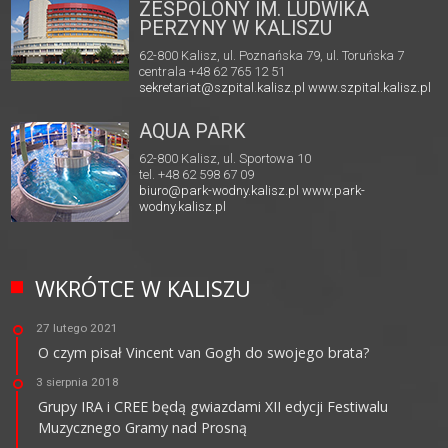
ZESPOLONY IM. LUDWIKA
PERZYNY W KALISZU
62-800 Kalisz, ul. Poznańska 79, ul. Toruńska 7
centrala +48 62 765 12 51
sekretariat@szpital.kalisz.pl
www.szpital.kalisz.pl
AQUA PARK
62-800 Kalisz, ul. Sportowa 10
tel. +48 62 598 67 09
biuro@park-wodny.kalisz.pl
www.park-
wodny.kalisz.pl
WKRÓTCE W KALISZU
27 lutego 2021
O czym pisał Vincent van Gogh do swojego brata?
3 sierpnia 2018
Grupy IRA i CREE będą gwiazdami XII edycji Festiwalu
Muzycznego Gramy nad Prosną