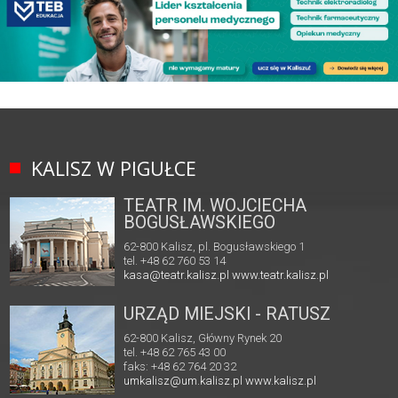
KALISZ W PIGUŁCE
TEATR IM. WOJCIECHA
BOGUSŁAWSKIEGO
62-800 Kalisz, pl. Bogusławskiego 1
tel. +48 62 760 53 14
kasa@teatr.kalisz.pl
www.teatr.kalisz.pl
URZĄD MIEJSKI - RATUSZ
62-800 Kalisz, Główny Rynek 20
tel. +48 62 765 43 00
faks: +48 62 764 20 32
umkalisz@um.kalisz.pl
www.kalisz.pl