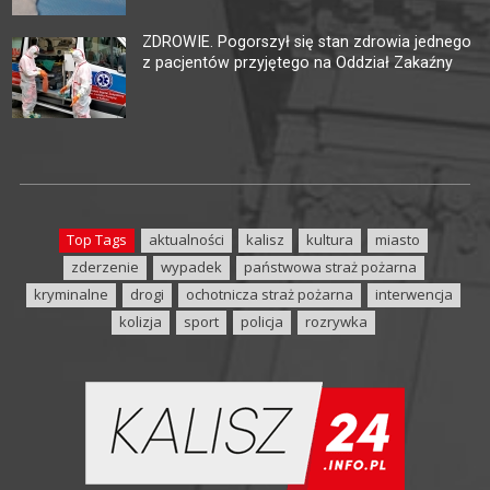
ZDROWIE. Pogorszył się stan zdrowia jednego
z pacjentów przyjętego na Oddział Zakaźny
Top Tags
aktualności
kalisz
kultura
miasto
zderzenie
wypadek
państwowa straż pożarna
kryminalne
drogi
ochotnicza straż pożarna
interwencja
kolizja
sport
policja
rozrywka