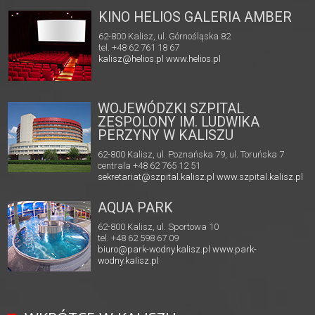
KINO HELIOS GALERIA AMBER
62-800 Kalisz, ul. Górnośląska 82
tel. +48 62 761 18 67
kalisz@helios.pl
www.helios.pl
WOJEWÓDZKI SZPITAL
ZESPOLONY IM. LUDWIKA
PERZYNY W KALISZU
62-800 Kalisz, ul. Poznańska 79, ul. Toruńska 7
centrala +48 62 765 12 51
sekretariat@szpital.kalisz.pl
www.szpital.kalisz.pl
AQUA PARK
62-800 Kalisz, ul. Sportowa 10
tel. +48 62 598 67 09
biuro@park-wodny.kalisz.pl
www.park-
wodny.kalisz.pl