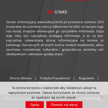
O NAS
Serwis informacyjny www.kalisz24.info.pl powstał w czerwcu 2015 ro
Docieramy do szerokiej rzeszy odbiorców nie tylko w naszym regioni
nas każdy znajdzie interesujące go i przydatne informacje. Dążymy
tego żeby być najszybciej podającą informacje, a co za tym idz
najczęściej odwiedzaną stroną informacyjną na terenie powi
kaliskiego. Na naszych stronach można znaleźć wiadomości, aktualno
sportowe, rozrywkowe, kulturalne i gospodarcze. Jesteśmy serwi
obiektywnym i całkowicie apolitycznym.
Strona Główna
Polityka Prywatności
Regulamin
Reklama
Kontakt
Ta strona korzysta z ciasteczek aby świadczyć usługi na
najwyższym poziomie. Dalsze korzystanie ze strony oznacza,
że zgadzasz się na ich użycie.
© Copyright 2020
Kalisz24.info.pl
| Projekt i wykonanie
EGDDesign
|
Hosting zapewnia
thecamels.org
Zgoda
Dowiedz się więcej