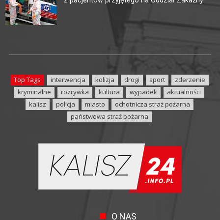
Top Tags
interwencja
kolizja
drogi
sport
zderzenie
kryminalne
rozrywka
kultura
wypadek
aktualności
kalisz
policja
miasto
ochotnicza straż pożarna
państwowa straż pożarna
O NAS