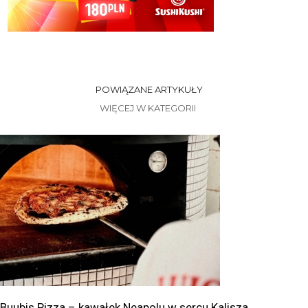
POWIĄZANE ARTYKUŁY
WIĘCEJ W KATEGORII
Buubis Pizza – kawałek Neapolu w sercu Kalisza