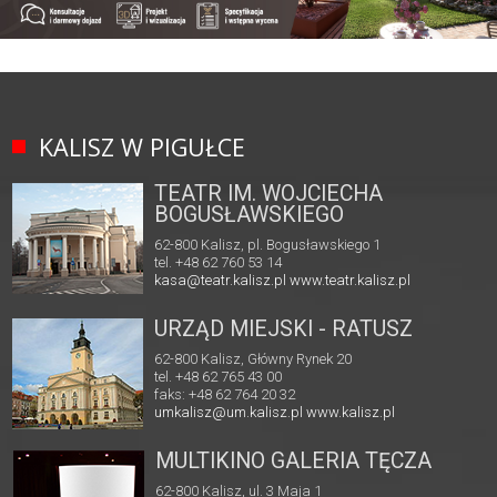
KALISZ W PIGUŁCE
TEATR IM. WOJCIECHA
BOGUSŁAWSKIEGO
62-800 Kalisz, pl. Bogusławskiego 1
tel. +48 62 760 53 14
kasa@teatr.kalisz.pl
www.teatr.kalisz.pl
URZĄD MIEJSKI - RATUSZ
62-800 Kalisz, Główny Rynek 20
tel. +48 62 765 43 00
faks: +48 62 764 20 32
umkalisz@um.kalisz.pl
www.kalisz.pl
MULTIKINO GALERIA TĘCZA
62-800 Kalisz, ul. 3 Maja 1