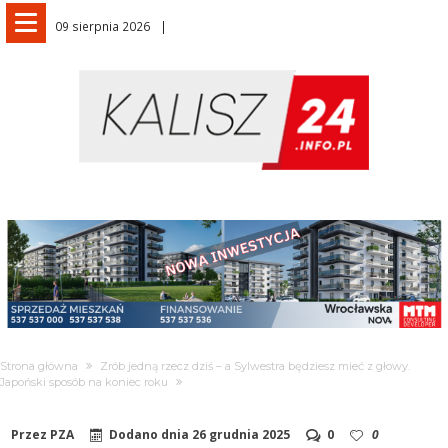
09 sierpnia 2026
Strona główna
Zrób jedną rzecz dziś – a Sylwestra będziesz mieć z głowy.
Japoński sposób na koniec roku
Przez
PZA
Dodano dnia
26 grudnia 2025
0
0