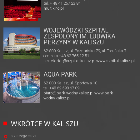
tel. + 48 41 267 23 84
multikino.pl
WOJEWÓDZKI SZPITAL
ZESPOLONY IM. LUDWIKA
PERZYNY W KALISZU
62-800 Kalisz, ul. Poznańska 79, ul. Toruńska 7
centrala +48 62 765 12 51
sekretariat@szpital.kalisz.pl
www.szpital.kalisz.pl
AQUA PARK
62-800 Kalisz, ul. Sportowa 10
tel. +48 62 598 67 09
biuro@park-wodny.kalisz.pl
www.park-
wodny.kalisz.pl
WKRÓTCE W KALISZU
27 lutego 2021