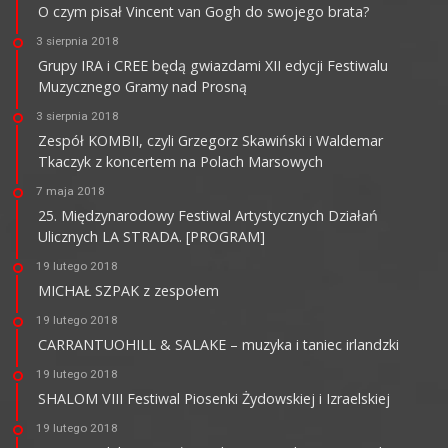
O czym pisał Vincent van Gogh do swojego brata?
3 sierpnia 2018
Grupy IRA i CREE będą gwiazdami XII edycji Festiwalu
Muzycznego Gramy nad Prosną
3 sierpnia 2018
Zespół KOMBII, czyli Grzegorz Skawiński i Waldemar
Tkaczyk z koncertem na Polach Marsowych
7 maja 2018
25. Międzynarodowy Festiwal Artystycznych Działań
Ulicznych LA STRADA. [PROGRAM]
19 lutego 2018
MICHAŁ SZPAK z zespołem
19 lutego 2018
CARRANTUOHILL & SALAKE – muzyka i taniec irlandzki
19 lutego 2018
SHALOM VIII Festiwal Piosenki Żydowskiej i Izraelskiej
19 lutego 2018