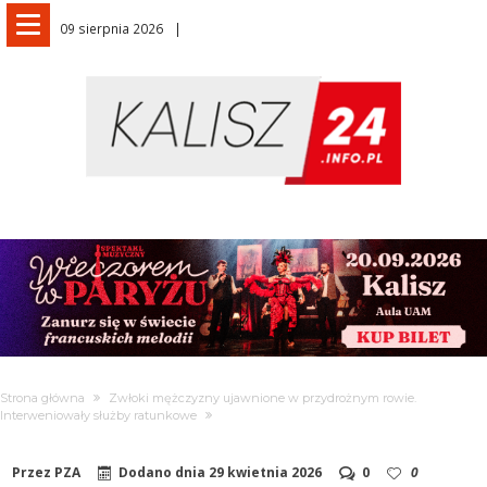
09 sierpnia 2026
Strona główna
Zwłoki mężczyzny ujawnione w przydrożnym rowie.
Interweniowały służby ratunkowe
Przez
PZA
Dodano dnia
29 kwietnia 2026
0
0