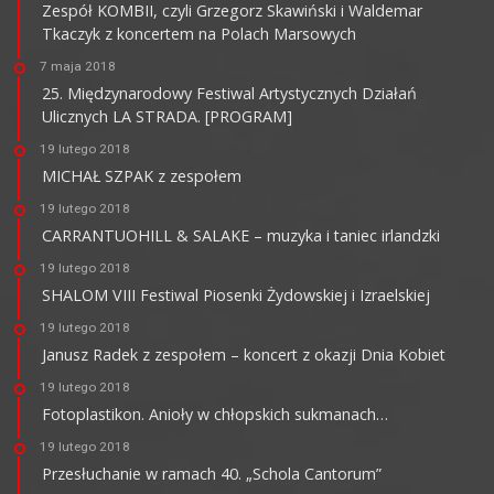
Zespół KOMBII, czyli Grzegorz Skawiński i Waldemar
Tkaczyk z koncertem na Polach Marsowych
7 maja 2018
25. Międzynarodowy Festiwal Artystycznych Działań
Ulicznych LA STRADA. [PROGRAM]
19 lutego 2018
MICHAŁ SZPAK z zespołem
19 lutego 2018
CARRANTUOHILL & SALAKE – muzyka i taniec irlandzki
19 lutego 2018
SHALOM VIII Festiwal Piosenki Żydowskiej i Izraelskiej
19 lutego 2018
Janusz Radek z zespołem – koncert z okazji Dnia Kobiet
19 lutego 2018
Fotoplastikon. Anioły w chłopskich sukmanach…
19 lutego 2018
Przesłuchanie w ramach 40. „Schola Cantorum”