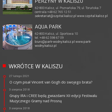
PERZYNY W KALISZU
62-800 Kalisz, ul. Poznańska 79, ul. Toruńska 7
centrala +48 62 765 12 51
sekretariat@szpital.kalisz.pl
www.szpital.kalisz.pl
AQUA PARK
62-800 Kalisz, ul. Sportowa 10
tel. +48 62 598 67 09
biuro@park-wodny.kalisz.pl
www.park-
wodny.kalisz.pl
WKRÓTCE W KALISZU
27 lutego 2021
O czym pisał Vincent van Gogh do swojego brata?
3 sierpnia 2018
Grupy IRA i CREE będą gwiazdami XII edycji Festiwalu
Muzycznego Gramy nad Prosną
3 sierpnia 2018