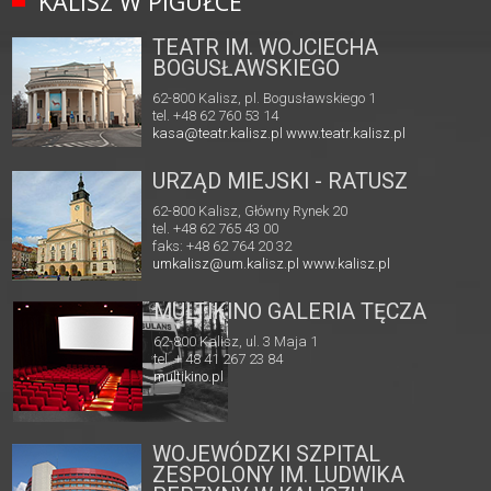
KALISZ W PIGUŁCE
TEATR IM. WOJCIECHA
BOGUSŁAWSKIEGO
62-800 Kalisz, pl. Bogusławskiego 1
tel. +48 62 760 53 14
kasa@teatr.kalisz.pl
www.teatr.kalisz.pl
URZĄD MIEJSKI - RATUSZ
62-800 Kalisz, Główny Rynek 20
tel. +48 62 765 43 00
faks: +48 62 764 20 32
umkalisz@um.kalisz.pl
www.kalisz.pl
MULTIKINO GALERIA TĘCZA
62-800 Kalisz, ul. 3 Maja 1
tel. + 48 41 267 23 84
multikino.pl
WOJEWÓDZKI SZPITAL
ZESPOLONY IM. LUDWIKA