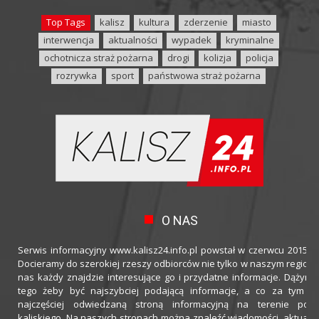
Top Tags
kalisz
kultura
zderzenie
miasto
interwencja
aktualności
wypadek
kryminalne
ochotnicza straż pożarna
drogi
kolizja
policja
rozrywka
sport
państwowa straż pożarna
O NAS
Serwis informacyjny www.kalisz24.info.pl powstał w czerwcu 2015 ro
Docieramy do szerokiej rzeszy odbiorców nie tylko w naszym regioni
nas każdy znajdzie interesujące go i przydatne informacje. Dążymy
tego żeby być najszybciej podającą informacje, a co za tym idz
najczęściej odwiedzaną stroną informacyjną na terenie powi
kaliskiego. Na naszych stronach można znaleźć wiadomości, aktualno