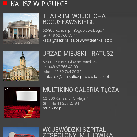
KALISZ W PIGUŁCE
TEATR IM. WOJCIECHA
BOGUSŁAWSKIEGO
62-800 Kalisz, pl. Bogusławskiego 1
tel. +48 62 760 53 14
kasa@teatr.kalisz.pl
www.teatr.kalisz.pl
URZĄD MIEJSKI - RATUSZ
62-800 Kalisz, Główny Rynek 20
tel. +48 62 765 43 00
faks: +48 62 764 20 32
umkalisz@um.kalisz.pl
www.kalisz.pl
MULTIKINO GALERIA TĘCZA
62-800 Kalisz, ul. 3 Maja 1
tel. + 48 41 267 23 84
multikino.pl
WOJEWÓDZKI SZPITAL
ZESPOLONY IM. LUDWIKA