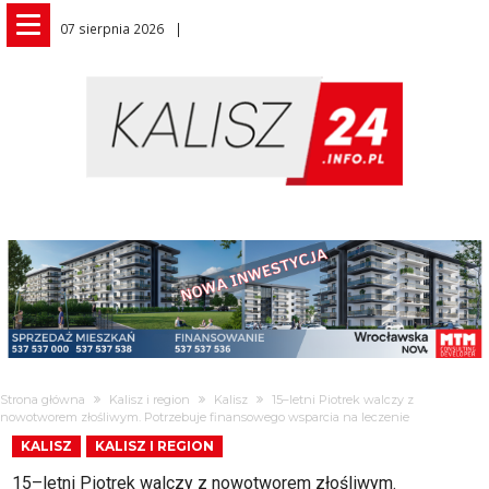
07 sierpnia 2026
Strona główna
Kalisz i region
Kalisz
15–letni Piotrek walczy z
nowotworem złośliwym. Potrzebuje finansowego wsparcia na leczenie
KALISZ
KALISZ I REGION
15–letni Piotrek walczy z nowotworem złośliwym.