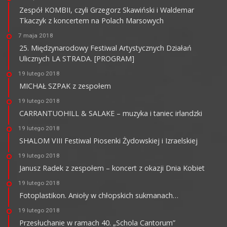
Zespół KOMBII, czyli Grzegorz Skawiński i Waldemar
Tkaczyk z koncertem na Polach Marsowych
7 maja 2018
25. Międzynarodowy Festiwal Artystycznych Działań
Ulicznych LA STRADA. [PROGRAM]
19 lutego 2018
MICHAŁ SZPAK z zespołem
19 lutego 2018
CARRANTUOHILL & SALAKE – muzyka i taniec irlandzki
19 lutego 2018
SHALOM VIII Festiwal Piosenki Żydowskiej i Izraelskiej
19 lutego 2018
Janusz Radek z zespołem – koncert z okazji Dnia Kobiet
19 lutego 2018
Fotoplastikon. Anioły w chłopskich sukmanach…
19 lutego 2018
Przesłuchanie w ramach 40. „Schola Cantorum”