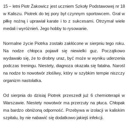
15 – letni Piotr Żakowicz jest uczniem Szkoły Podstawowej nr 18
w Kaliszu. Piotrek do tej pory był czynnym sportowcem. Grał w
piłkę nożną i uprawiał karate i to z sukcesami. Otrzymał wiele
medali i wyróżnień. Jego hobby to rysowanie.
Normalne życie Piotrka zostało zakłócone w sierpniu tego roku.
Na nodze chłopca pojawił się niewielki guz. Początkowo
wydawało się, że to drobny uraz, być może w wyniku uderzenia
podczas treningu. Niestety, diagnoza okazała się fatalna. Narośl
na nodze to nowotwór złośliwy, który w szybkim tempie niszczy
organizm nastolatka.
Od sierpnia do dzisiaj Piotrek przeszedł już 6 chemioterapii w
Warszawie. Niestety nowotwór ma przerzuty na płuca. Chłopak
ma bardzo obniżoną odporność. Przebywa w izolacji w kaliskim
szpitalu, by nie nabawić się dodatkowo jakiejś infekcji.