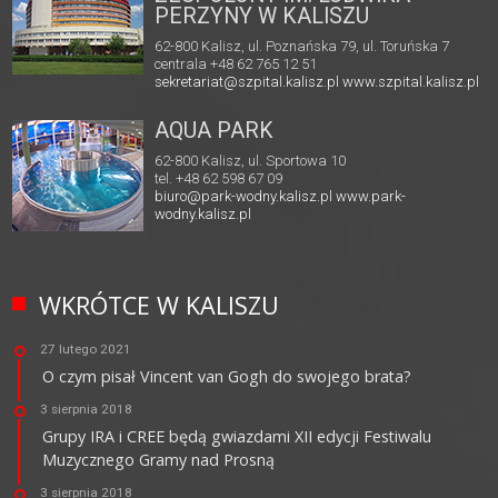
PERZYNY W KALISZU
62-800 Kalisz, ul. Poznańska 79, ul. Toruńska 7
centrala +48 62 765 12 51
sekretariat@szpital.kalisz.pl
www.szpital.kalisz.pl
AQUA PARK
62-800 Kalisz, ul. Sportowa 10
tel. +48 62 598 67 09
biuro@park-wodny.kalisz.pl
www.park-
wodny.kalisz.pl
WKRÓTCE W KALISZU
27 lutego 2021
O czym pisał Vincent van Gogh do swojego brata?
3 sierpnia 2018
Grupy IRA i CREE będą gwiazdami XII edycji Festiwalu
Muzycznego Gramy nad Prosną
3 sierpnia 2018