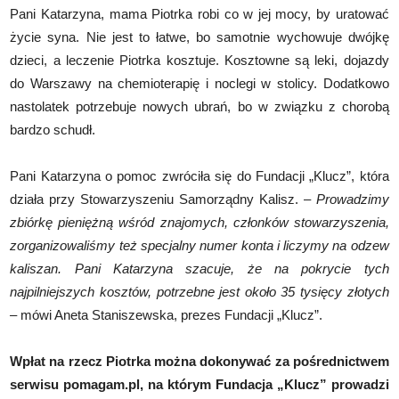
Pani Katarzyna, mama Piotrka robi co w jej mocy, by uratować
życie syna. Nie jest to łatwe, bo samotnie wychowuje dwójkę
dzieci, a leczenie Piotrka kosztuje. Kosztowne są leki, dojazdy
do Warszawy na chemioterapię i noclegi w stolicy. Dodatkowo
nastolatek potrzebuje nowych ubrań, bo w związku z chorobą
bardzo schudł.
Pani Katarzyna o pomoc zwróciła się do Fundacji „Klucz”, która
działa przy Stowarzyszeniu Samorządny Kalisz. –
Prowadzimy
zbiórkę pieniężną wśród znajomych, członków stowarzyszenia,
zorganizowaliśmy też specjalny numer konta i liczymy na odzew
kaliszan. Pani Katarzyna szacuje, że na pokrycie tych
najpilniejszych kosztów, potrzebne jest około 35 tysięcy złotych
–
mówi Aneta Staniszewska, prezes Fundacji „Klucz”.
Wpłat na rzecz Piotrka można dokonywać
za pośrednictwem
serwisu pomagam.pl, na którym Fundacja „Klucz” prowadzi