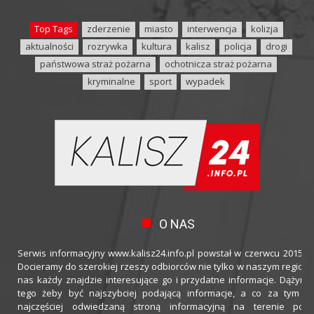
Top Tags
zderzenie
miasto
interwencja
kolizja
aktualności
rozrywka
kultura
kalisz
policja
drogi
państwowa straż pożarna
ochotnicza straż pożarna
kryminalne
sport
wypadek
O NAS
Serwis informacyjny www.kalisz24.info.pl powstał w czerwcu 2015 ro
Docieramy do szerokiej rzeszy odbiorców nie tylko w naszym regioni
nas każdy znajdzie interesujące go i przydatne informacje. Dążymy
tego żeby być najszybciej podającą informacje, a co za tym idz
najczęściej odwiedzaną stroną informacyjną na terenie powi