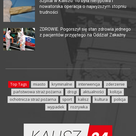
Szpital w Kaliszu: To była nietypowa i
nowatorska operacja o najwyższym stopniu
trudności
ZDROWIE. Pogorszył się stan zdrowia jednego
z pacjentów przyjętego na Oddział Zakaźny
Top Tags
miasto
kryminalne
interwencja
zderzenie
państwowa straż pożarna
drogi
aktualności
kolizja
ochotnicza straż pożarna
sport
kalisz
kultura
policja
wypadek
rozrywka