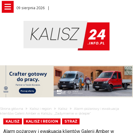
09 sierpnia 2026
Strona główna
Kalisz i region
Kalisz
Alarm pożarowy i ewakuacja
klientów Galerii Amber w Kaliszu. „Zadymienie w sklepie”
KALISZ
KALISZ I REGION
STRAŻ
Alarm pożarowy i ewakuacja klientów Galerii Amber w