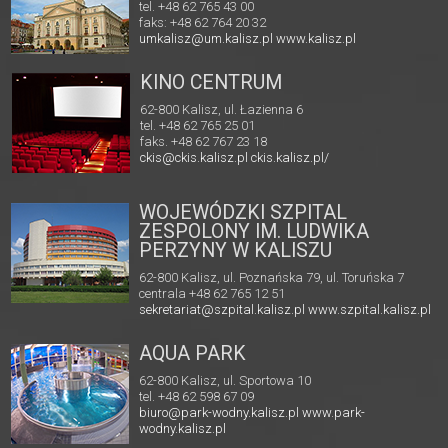
tel. +48 62 765 43 00
faks: +48 62 764 20 32
umkalisz@um.kalisz.pl
www.kalisz.pl
KINO CENTRUM
62-800 Kalisz, ul. Łazienna 6
tel. +48 62 765 25 01
faks. +48 62 767 23 18
ckis@ckis.kalisz.pl
ckis.kalisz.pl/
WOJEWÓDZKI SZPITAL
ZESPOLONY IM. LUDWIKA
PERZYNY W KALISZU
62-800 Kalisz, ul. Poznańska 79, ul. Toruńska 7
centrala +48 62 765 12 51
sekretariat@szpital.kalisz.pl
www.szpital.kalisz.pl
AQUA PARK
62-800 Kalisz, ul. Sportowa 10
tel. +48 62 598 67 09
biuro@park-wodny.kalisz.pl
www.park-
wodny.kalisz.pl