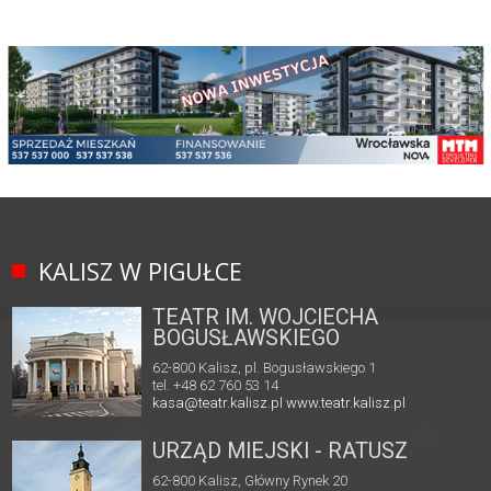
KALISZ W PIGUŁCE
TEATR IM. WOJCIECHA
BOGUSŁAWSKIEGO
62-800 Kalisz, pl. Bogusławskiego 1
tel. +48 62 760 53 14
kasa@teatr.kalisz.pl
www.teatr.kalisz.pl
URZĄD MIEJSKI - RATUSZ
62-800 Kalisz, Główny Rynek 20