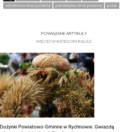
ochotnicza straż pożarna
państwowa straż pożarna
pożar
POWIĄZANE ARTYKUŁY
WIĘCEJ W KATEGORII KALISZ
Dożynki Powiatowo-Gminne w Rychnowie. Gwiazdą