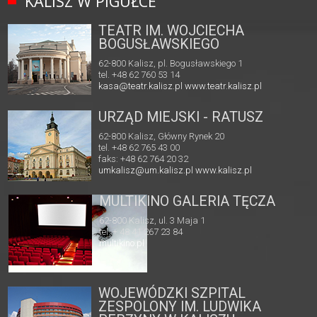
KALISZ W PIGUŁCE
TEATR IM. WOJCIECHA
BOGUSŁAWSKIEGO
62-800 Kalisz, pl. Bogusławskiego 1
tel. +48 62 760 53 14
kasa@teatr.kalisz.pl
www.teatr.kalisz.pl
URZĄD MIEJSKI - RATUSZ
62-800 Kalisz, Główny Rynek 20
tel. +48 62 765 43 00
faks: +48 62 764 20 32
umkalisz@um.kalisz.pl
www.kalisz.pl
MULTIKINO GALERIA TĘCZA
62-800 Kalisz, ul. 3 Maja 1
tel. + 48 41 267 23 84
multikino.pl
WOJEWÓDZKI SZPITAL
ZESPOLONY IM. LUDWIKA