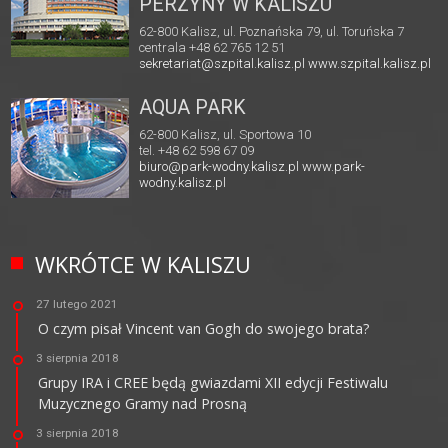
PERZYNY W KALISZU
62-800 Kalisz, ul. Poznańska 79, ul. Toruńska 7
centrala +48 62 765 12 51
sekretariat@szpital.kalisz.pl
www.szpital.kalisz.pl
AQUA PARK
62-800 Kalisz, ul. Sportowa 10
tel. +48 62 598 67 09
biuro@park-wodny.kalisz.pl
www.park-
wodny.kalisz.pl
WKRÓTCE W KALISZU
27 lutego 2021
O czym pisał Vincent van Gogh do swojego brata?
3 sierpnia 2018
Grupy IRA i CREE będą gwiazdami XII edycji Festiwalu
Muzycznego Gramy nad Prosną
3 sierpnia 2018