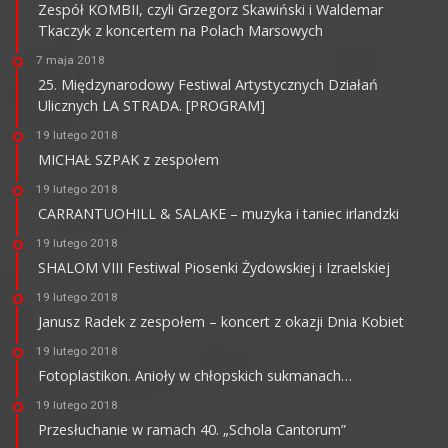
Zespół KOMBII, czyli Grzegorz Skawiński i Waldemar
Tkaczyk z koncertem na Polach Marsowych
7 maja 2018
25. Międzynarodowy Festiwal Artystycznych Działań
Ulicznych LA STRADA. [PROGRAM]
19 lutego 2018
MICHAŁ SZPAK z zespołem
19 lutego 2018
CARRANTUOHILL & SALAKE – muzyka i taniec irlandzki
19 lutego 2018
SHALOM VIII Festiwal Piosenki Żydowskiej i Izraelskiej
19 lutego 2018
Janusz Radek z zespołem – koncert z okazji Dnia Kobiet
19 lutego 2018
Fotoplastikon. Anioły w chłopskich sukmanach…
19 lutego 2018
Przesłuchanie w ramach 40. „Schola Cantorum”