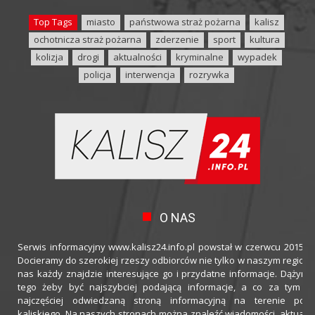
Top Tags
miasto
państwowa straż pożarna
kalisz
ochotnicza straż pożarna
zderzenie
sport
kultura
kolizja
drogi
aktualności
kryminalne
wypadek
policja
interwencja
rozrywka
O NAS
Serwis informacyjny www.kalisz24.info.pl powstał w czerwcu 2015 ro
Docieramy do szerokiej rzeszy odbiorców nie tylko w naszym regioni
nas każdy znajdzie interesujące go i przydatne informacje. Dążymy
tego żeby być najszybciej podającą informacje, a co za tym idz
najczęściej odwiedzaną stroną informacyjną na terenie powi
kaliskiego. Na naszych stronach można znaleźć wiadomości, aktualno