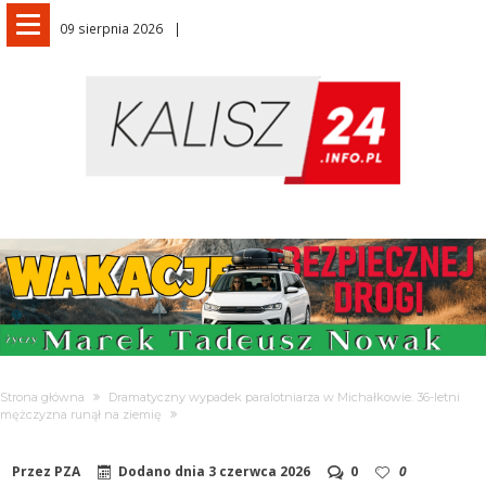
09 sierpnia 2026
Strona główna
Dramatyczny wypadek paralotniarza w Michałkowie. 36-letni
mężczyzna runął na ziemię
Przez
PZA
Dodano dnia
3 czerwca 2026
0
0