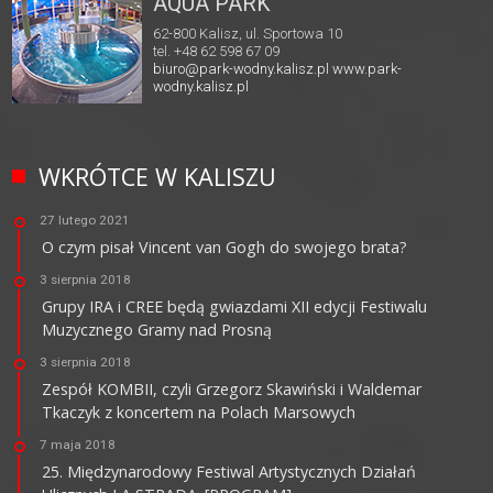
AQUA PARK
62-800 Kalisz, ul. Sportowa 10
tel. +48 62 598 67 09
biuro@park-wodny.kalisz.pl
www.park-
wodny.kalisz.pl
WKRÓTCE W KALISZU
27 lutego 2021
O czym pisał Vincent van Gogh do swojego brata?
3 sierpnia 2018
Grupy IRA i CREE będą gwiazdami XII edycji Festiwalu
Muzycznego Gramy nad Prosną
3 sierpnia 2018
Zespół KOMBII, czyli Grzegorz Skawiński i Waldemar
Tkaczyk z koncertem na Polach Marsowych
7 maja 2018
25. Międzynarodowy Festiwal Artystycznych Działań