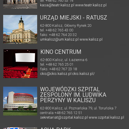
tel. +48 62 760 53 14
kasa@teatr.kalisz.pl
www.teatr.kalisz.pl
URZĄD MIEJSKI - RATUSZ
62-800 Kalisz, Główny Rynek 20
tel. +48 62 765 43 00
faks: +48 62 764 20 32
umkalisz@um.kalisz.pl
www.kalisz.pl
KINO CENTRUM
62-800 Kalisz, ul. Łazienna 6
tel. +48 62 765 25 01
faks. +48 62 767 23 18
ckis@ckis.kalisz.pl
ckis.kalisz.pl/
WOJEWÓDZKI SZPITAL
ZESPOLONY IM. LUDWIKA
PERZYNY W KALISZU
62-800 Kalisz, ul. Poznańska 79, ul. Toruńska 7
centrala +48 62 765 12 51
sekretariat@szpital.kalisz.pl
www.szpital.kalisz.pl