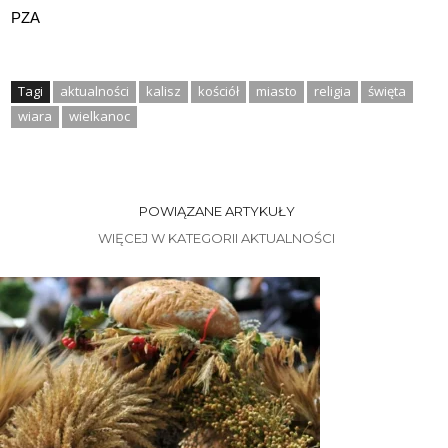
PZA
Tagi
aktualności
kalisz
kościół
miasto
religia
święta
wiara
wielkanoc
POWIĄZANE ARTYKUŁY
WIĘCEJ W KATEGORII AKTUALNOŚCI