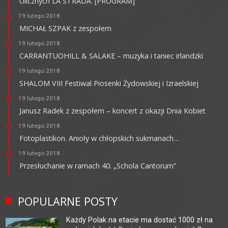
Ulicznych LA STRADA. [PROGRAM]
19 lutego 2018
MICHAŁ SZPAK z zespołem
19 lutego 2018
CARRANTUOHILL & SALAKE – muzyka i taniec irlandzki
19 lutego 2018
SHALOM VIII Festiwal Piosenki Żydowskiej i Izraelskiej
19 lutego 2018
Janusz Radek z zespołem – koncert z okazji Dnia Kobiet
19 lutego 2018
Fotoplastikon. Anioły w chłopskich sukmanach…
19 lutego 2018
Przesłuchanie w ramach 40. „Schola Cantorum”
POPULARNE POSTY
Każdy Polak na etacie ma dostać 1000 zł na