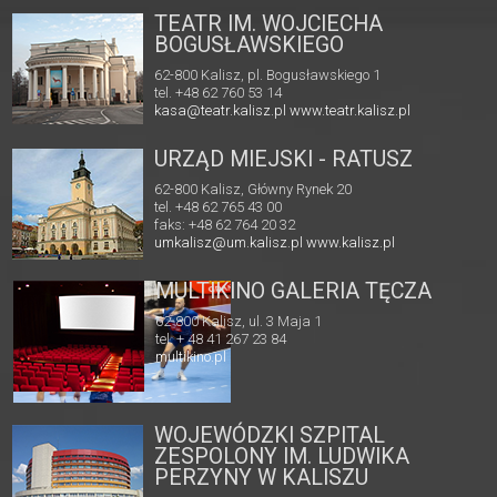
TEATR IM. WOJCIECHA
BOGUSŁAWSKIEGO
62-800 Kalisz, pl. Bogusławskiego 1
tel. +48 62 760 53 14
kasa@teatr.kalisz.pl
www.teatr.kalisz.pl
URZĄD MIEJSKI - RATUSZ
62-800 Kalisz, Główny Rynek 20
tel. +48 62 765 43 00
faks: +48 62 764 20 32
umkalisz@um.kalisz.pl
www.kalisz.pl
MULTIKINO GALERIA TĘCZA
62-800 Kalisz, ul. 3 Maja 1
tel. + 48 41 267 23 84
multikino.pl
WOJEWÓDZKI SZPITAL
ZESPOLONY IM. LUDWIKA
PERZYNY W KALISZU