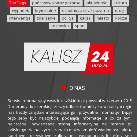
Top Tags
państwowa straż pożarna
aktualności
kultura
wypadek
kryminalne
ochotnicza straż pożarna
drogi
interwencja
zderzenie
policja
kalisz
miasto
kolizja
rozrywka
sport
O NAS
Serwis informacyjny www.kalisz24.info.pl powstał w czerwcu 2015 ro
Docieramy do szerokiej rzeszy odbiorców nie tylko w naszym regioni
nas każdy znajdzie interesujące go i przydatne informacje. Dążymy
tego żeby być najszybciej podającą informacje, a co za tym idz
najczęściej odwiedzaną stroną informacyjną na terenie powi
kaliskiego. Na naszych stronach można znaleźć wiadomości, aktualno
sportowe, rozrywkowe, kulturalne i gospodarcze. Jesteśmy serwi