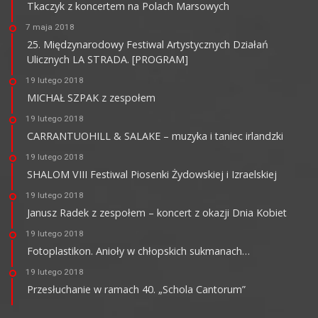
Tkaczyk z koncertem na Polach Marsowych
7 maja 2018
25. Międzynarodowy Festiwal Artystycznych Działań
Ulicznych LA STRADA. [PROGRAM]
19 lutego 2018
MICHAŁ SZPAK z zespołem
19 lutego 2018
CARRANTUOHILL & SALAKE – muzyka i taniec irlandzki
19 lutego 2018
SHALOM VIII Festiwal Piosenki Żydowskiej i Izraelskiej
19 lutego 2018
Janusz Radek z zespołem – koncert z okazji Dnia Kobiet
19 lutego 2018
Fotoplastikon. Anioły w chłopskich sukmanach…
19 lutego 2018
Przesłuchanie w ramach 40. „Schola Cantorum”