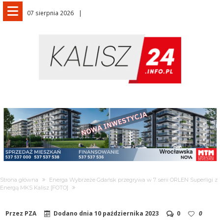
07 sierpnia 2026
Strona główna
Energa Wybrzeże Gdańsk przegrywa w 7. serii ORLEN Superligi z
Energą MKS Kalisz [FOTO]
Przez
PZA
Dodano dnia
10 października 2023
0
0