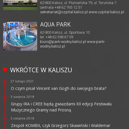
62-800 Kalisz, ul. Poznańska 79, ul. Toruńska 7
centrala +48 62 765 12 51
sekretariat@szpital.kalisz.pl
www.szpital.kalisz.pl
AQUA PARK
62-800 Kalisz, ul. Sportowa 10
tel. +48 62 598 67 09
biuro@park-wodny.kalisz.pl
www.park-
wodny.kalisz.pl
WKRÓTCE W KALISZU
27 lutego 2021
O czym pisał Vincent van Gogh do swojego brata?
3 sierpnia 2018
Grupy IRA i CREE będą gwiazdami XII edycji Festiwalu
Muzycznego Gramy nad Prosną
3 sierpnia 2018
Zespół KOMBII, czyli Grzegorz Skawiński i Waldemar