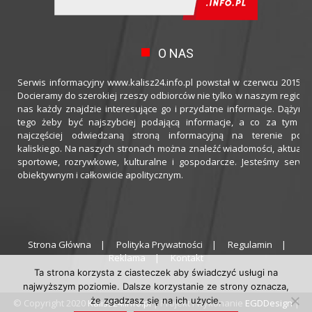
O NAS
Serwis informacyjny www.kalisz24.info.pl powstał w czerwcu 2015 ro
Docieramy do szerokiej rzeszy odbiorców nie tylko w naszym regioni
nas każdy znajdzie interesujące go i przydatne informacje. Dążymy
tego żeby być najszybciej podającą informacje, a co za tym idz
najczęściej odwiedzaną stroną informacyjną na terenie powi
kaliskiego. Na naszych stronach można znaleźć wiadomości, aktualno
sportowe, rozrywkowe, kulturalne i gospodarcze. Jesteśmy serwi
obiektywnym i całkowicie apolitycznym.
Strona Główna
Polityka Prywatności
Regulamin
Reklama
Kontakt
Ta strona korzysta z ciasteczek aby świadczyć usługi na
najwyższym poziomie. Dalsze korzystanie ze strony oznacza,
że zgadzasz się na ich użycie.
© Copyright 2020
Kalisz24.info.pl
| Projekt i wykonanie
EGDDesign
|