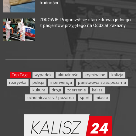
trudności
ZDROWIE. Pogorszył się stan zdrowia jednego
z pacjentów przyjętego na Oddział Zakaźny
Top Tags
wypadek
aktualności
kryminalne
kolizja
rozrywka
policja
interwencja
państwowa straż pożarna
kultura
drogi
zderzenie
kalisz
ochotnicza straż pożarna
sport
miasto