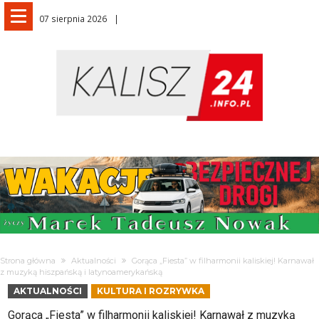
07 sierpnia 2026
Strona główna
Aktualności
Gorąca „Fiesta” w filharmonii kaliskiej! Karnawał
z muzyką hiszpańską i latynoamerykańską
AKTUALNOŚCI
KULTURA I ROZRYWKA
Gorąca „Fiesta” w filharmonii kaliskiej! Karnawał z muzyką