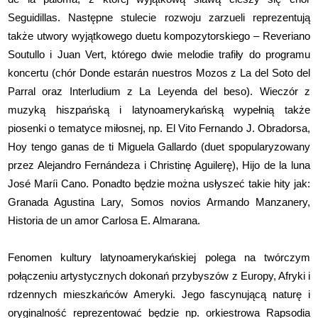
Seguidillas. Następne stulecie rozwoju zarzueli reprezentują
także utwory wyjątkowego duetu kompozytorskiego – Reveriano
Soutullo i Juan Vert, którego dwie melodie trafiły do programu
koncertu (chór Donde estarán nuestros Mozos z La del Soto del
Parral oraz Interludium z La Leyenda del beso). Wieczór z
muzyką hiszpańską i latynoamerykańską wypełnią także
piosenki o tematyce miłosnej, np. El Vito Fernando J. Obradorsa,
Hoy tengo ganas de ti Miguela Gallardo (duet spopularyzowany
przez Alejandro Fernándeza i Christinę Aguilerę), Hijo de la luna
José Maríi Cano. Ponadto będzie można usłyszeć takie hity jak:
Granada Agustina Lary, Somos novios Armando Manzanery,
Historia de un amor Carlosa E. Almarana.
Fenomen kultury latynoamerykańskiej polega na twórczym
połączeniu artystycznych dokonań przybyszów z Europy, Afryki i
rdzennych mieszkańców Ameryki. Jego fascynującą naturę i
oryginalność reprezentować będzie np. orkiestrowa Rapsodia