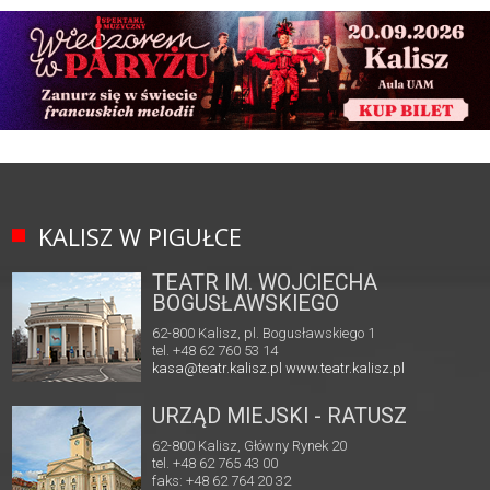
KALISZ W PIGUŁCE
TEATR IM. WOJCIECHA
BOGUSŁAWSKIEGO
62-800 Kalisz, pl. Bogusławskiego 1
tel. +48 62 760 53 14
kasa@teatr.kalisz.pl
www.teatr.kalisz.pl
URZĄD MIEJSKI - RATUSZ
62-800 Kalisz, Główny Rynek 20
tel. +48 62 765 43 00
faks: +48 62 764 20 32