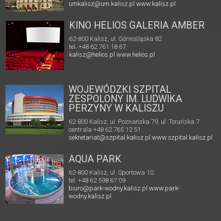
umkalisz@um.kalisz.pl
www.kalisz.pl
KINO HELIOS GALERIA AMBER
62-800 Kalisz, ul. Górnośląska 82
tel. +48 62 761 18 67
kalisz@helios.pl
www.helios.pl
WOJEWÓDZKI SZPITAL
ZESPOLONY IM. LUDWIKA
PERZYNY W KALISZU
62-800 Kalisz, ul. Poznańska 79, ul. Toruńska 7
centrala +48 62 765 12 51
sekretariat@szpital.kalisz.pl
www.szpital.kalisz.pl
AQUA PARK
62-800 Kalisz, ul. Sportowa 10
tel. +48 62 598 67 09
biuro@park-wodny.kalisz.pl
www.park-
wodny.kalisz.pl