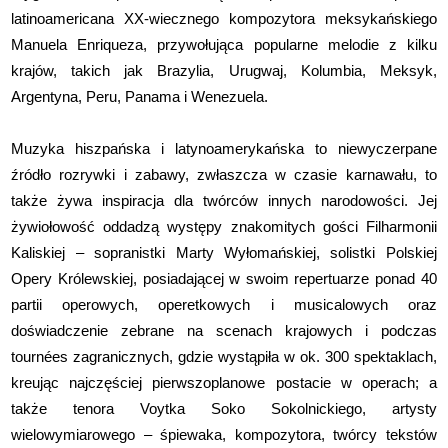
latinoamericana XX-wiecznego kompozytora meksykańskiego
Manuela Enriqueza, przywołująca popularne melodie z kilku
krajów, takich jak Brazylia, Urugwaj, Kolumbia, Meksyk,
Argentyna, Peru, Panama i Wenezuela.
Muzyka hiszpańska i latynoamerykańska to niewyczerpane
źródło rozrywki i zabawy, zwłaszcza w czasie karnawału, to
także żywa inspiracja dla twórców innych narodowości. Jej
żywiołowość oddadzą występy znakomitych gości Filharmonii
Kaliskiej – sopranistki Marty Wyłomańskiej, solistki Polskiej
Opery Królewskiej, posiadającej w swoim repertuarze ponad 40
partii operowych, operetkowych i musicalowych oraz
doświadczenie zebrane na scenach krajowych i podczas
tournées zagranicznych, gdzie wystąpiła w ok. 300 spektaklach,
kreując najczęściej pierwszoplanowe postacie w operach; a
także tenora Voytka Soko Sokolnickiego, artysty
wielowymiarowego – śpiewaka, kompozytora, twórcy tekstów