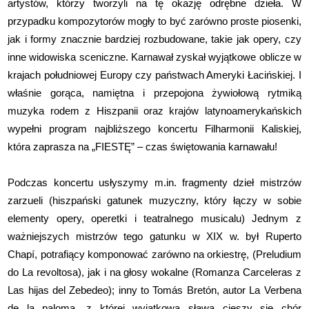
artystów, którzy tworzyli na tę okazję odrębne dzieła. W
przypadku kompozytorów mogły to być zarówno proste piosenki,
jak i formy znacznie bardziej rozbudowane, takie jak opery, czy
inne widowiska sceniczne. Karnawał zyskał wyjątkowe oblicze w
krajach południowej Europy czy państwach Ameryki Łacińskiej. I
właśnie gorąca, namiętna i przepojona żywiołową rytmiką
muzyka rodem z Hiszpanii oraz krajów latynoamerykańskich
wypełni program najbliższego koncertu Filharmonii Kaliskiej,
która zaprasza na „FIESTĘ” – czas świętowania karnawału!
Podczas koncertu usłyszymy m.in. fragmenty dzieł mistrzów
zarzueli (hiszpański gatunek muzyczny, który łączy w sobie
elementy opery, operetki i teatralnego musicalu) Jednym z
ważniejszych mistrzów tego gatunku w XIX w. był Ruperto
Chapí, potrafiący komponować zarówno na orkiestrę, (Preludium
do La revoltosa), jak i na głosy wokalne (Romanza Carceleras z
Las hijas del Zebedeo); inny to Tomás Bretón, autor La Verbena
de la paloma, z której wyjątkową sławą cieszy się chór