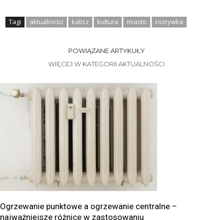
Tagi
aktualności
kalisz
kultura
miasto
rozrywka
POWIĄZANE ARTYKUŁY
WIĘCEJ W KATEGORII AKTUALNOŚCI
Ogrzewanie punktowe a ogrzewanie centralne –
najważniejsze różnice w zastosowaniu