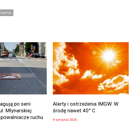
ożarna
gują po serii
Alerty i ostrzeżenia IMGW. W
ul. Młynarskiej
środę nawet 40° C
spowalniacze ruchu
4 sierpnia 2026