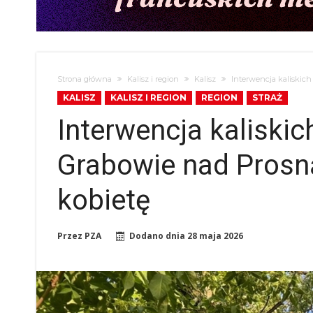
Strona główna
Kalisz i region
Kalisz
Interwencja kaliskich
KALISZ
KALISZ I REGION
REGION
STRAŻ
Interwencja kaliski
Grabowie nad Prosną
kobietę
Przez
PZA
Dodano dnia
28 maja 2026