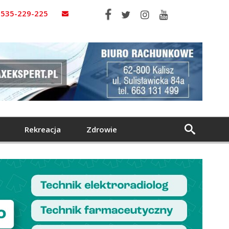
535-229-225
Rekreacja
Zdrowie