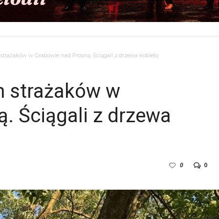
 strażaków w Grabowie nad Prosną. Ściągali z drzewa kobietę
ch strażaków w
. Ściągali z drzewa
0
0