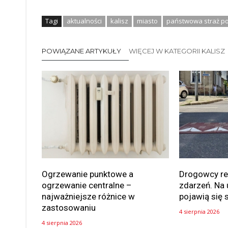
Tagi
aktualności
kalisz
miasto
państwowa straż p
POWIĄZANE ARTYKUŁY
WIĘCEJ W KATEGORII KALISZ
Ogrzewanie punktowe a
Drogowcy rea
ogrzewanie centralne –
zdarzeń. Na 
najważniejsze różnice w
pojawią się 
zastosowaniu
4 sierpnia 2026
4 sierpnia 2026