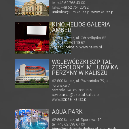
tel. +48 62 765 43 00
faks: +48 62 764 20 32
umkalisz@um.kalisz.pl
www.kalisz.pl
KINO HELIOS GALERIA
AMBER
62-800 Kalisz, ul. Górnośląska 82
tel. +48 62 761 18 67
kalisz@helios.pl
www.helios.pl
pl/
WOJEWÓDZKI SZPITAL
ZESPOLONY IM. LUDWIKA
PERZYNY W KALISZU
62-800 Kalisz, ul. Poznańska 79, ul.
Toruńska 7
centrala +48 62 765 12 51
sekretariat@szpital.kalisz.pl
www.szpital.kalisz.pl
AQUA PARK
62-800 Kalisz, ul. Sportowa 10
tel. +48 62 598 67 09
biuro@park-wodny.kalisz.pl
www.park-