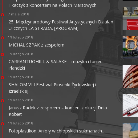
Tkaczyk z koncertem na Polach Marsowych
7 maja 2018
25. Międzynarodowy Festiwal Artystycznych Działań
Ulicznych LA STRADA. [PROGRAM]
MULTIKINO GALERIA
TĘCZA
19 lutego 2018
MICHAŁ SZPAK z zespołem
62-800 Kalisz, ul. 3 Maja 1
tel. + 48 41 267 23 84
19 lutego 2018
multikino.pl
CARRANTUOHILL & SALAKE – muzyka i taniec
irlandzki
19 lutego 2018
SHALOM VIII Festiwal Piosenki Żydowskiej i
Izraelskiej
19 lutego 2018
Janusz Radek z zespołem – koncert z okazji Dnia
Kobiet
19 lutego 2018
Fotoplastikon. Anioły w chłopskich sukmanach…