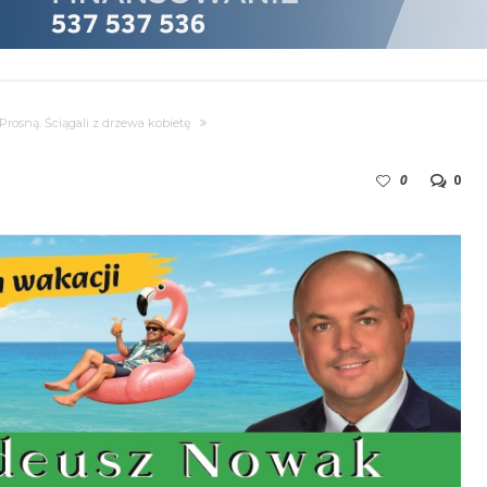
rosną. Ściągali z drzewa kobietę
0
0