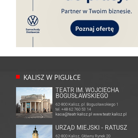
KALISZ W PIGUŁCE
TEATR IM. WOJCIECHA
BOGUSŁAWSKIEGO
62-800 Kalisz, pl. Bogusławskiego 1
tel. +48 62 760 53 14
kasa@teatr.kalisz.pl
www.teatr.kalisz.pl
URZĄD MIEJSKI - RATUSZ
62-800 Kalisz, Główny Rynek 20