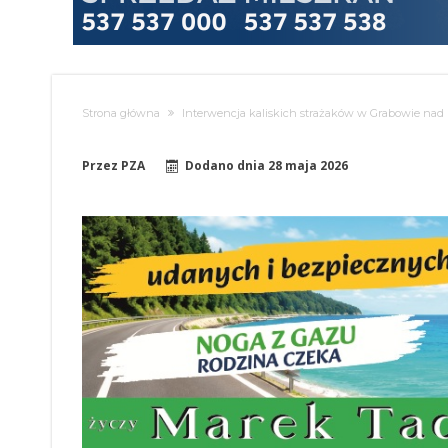
Strona główna
Interwencja kaliskich strażaków w Grabowie nad P
Przez
PZA
Dodano dnia
28 maja 2026