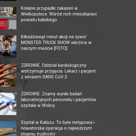
Kolejne przypadki zakażeń w
Wielkopolsce. Wśród nich mieszkaniec
powiatu kaliskiego
KINO CENTRUM
KI
AM
Kilkadziesiąt minut akcji na żywo!
62-800 Kalisz, ul. Łazienna 6
MONSTER TRUCK SHOW wkrótce w
tel. +48 62 765 25 01
62-80
naszym mieście [FOTO]
faks. +48 62 767 23 18
tel. 
ckis@ckis.kalisz.pl
ckis.kalisz.pl/
kalis
ZDROWIE. Oddział kardiologiczny
wstrzymuje przyjęcia. Lekarz i pacjent
z wirusem SARS CoV-2
ZDROWIE. Znamy wyniki badań
laboratoryjnych personelu i pacjentów
szpitala w Wolicy
Szpital w Kaliszu: To była nietypowa i
nowatorska operacja o najwyższym
stopniu trudności