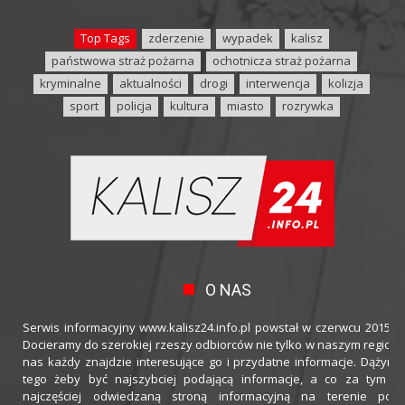
Top Tags
zderzenie
wypadek
kalisz
państwowa straż pożarna
ochotnicza straż pożarna
kryminalne
aktualności
drogi
interwencja
kolizja
sport
policja
kultura
miasto
rozrywka
O NAS
Serwis informacyjny www.kalisz24.info.pl powstał w czerwcu 2015 ro
Docieramy do szerokiej rzeszy odbiorców nie tylko w naszym regioni
nas każdy znajdzie interesujące go i przydatne informacje. Dążymy
tego żeby być najszybciej podającą informacje, a co za tym idz
najczęściej odwiedzaną stroną informacyjną na terenie powi