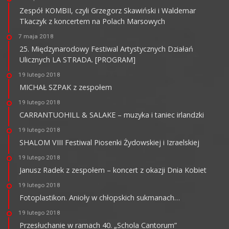
Zespół KOMBII, czyli Grzegorz Skawiński i Waldemar
Tkaczyk z koncertem na Polach Marsowych
7 maja 2018
25. Międzynarodowy Festiwal Artystycznych Działań
Ulicznych LA STRADA. [PROGRAM]
19 lutego 2018
MICHAŁ SZPAK z zespołem
19 lutego 2018
CARRANTUOHILL & SALAKE – muzyka i taniec irlandzki
19 lutego 2018
SHALOM VIII Festiwal Piosenki Żydowskiej i Izraelskiej
19 lutego 2018
Janusz Radek z zespołem – koncert z okazji Dnia Kobiet
19 lutego 2018
Fotoplastikon. Anioły w chłopskich sukmanach…
19 lutego 2018
Przesłuchanie w ramach 40. „Schola Cantorum”