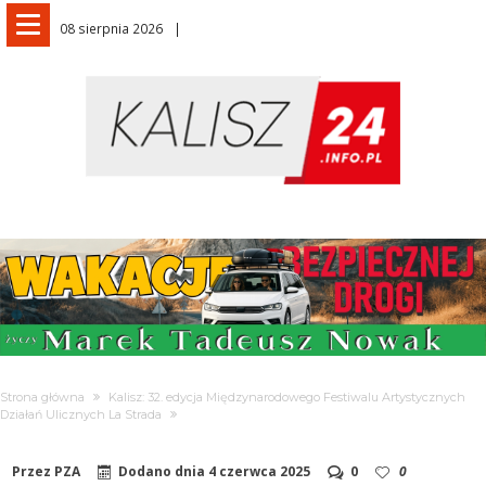
08 sierpnia 2026
Strona główna
Kalisz: 32. edycja Międzynarodowego Festiwalu Artystycznych
Działań Ulicznych La Strada
Przez
PZA
Dodano dnia
4 czerwca 2025
0
0