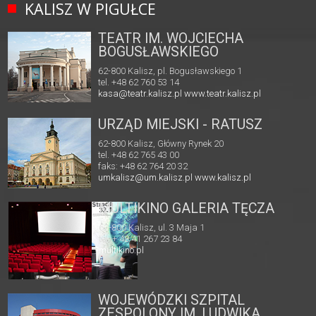
KALISZ W PIGUŁCE
TEATR IM. WOJCIECHA
BOGUSŁAWSKIEGO
62-800 Kalisz, pl. Bogusławskiego 1
tel. +48 62 760 53 14
kasa@teatr.kalisz.pl
www.teatr.kalisz.pl
URZĄD MIEJSKI - RATUSZ
62-800 Kalisz, Główny Rynek 20
tel. +48 62 765 43 00
faks: +48 62 764 20 32
umkalisz@um.kalisz.pl
www.kalisz.pl
MULTIKINO GALERIA TĘCZA
62-800 Kalisz, ul. 3 Maja 1
tel. + 48 41 267 23 84
multikino.pl
WOJEWÓDZKI SZPITAL
ZESPOLONY IM. LUDWIKA