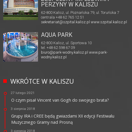
PERZYNY W KALISZU
62-800 Kalisz, ul. Poznańska 79, ul. Toruńska 7
centrala +48 62 765 12 51
sekretariat@szpital.kalisz.pl
www.szpital.kalisz.pl
AQUA PARK
62-800 Kalisz, ul. Sportowa 10
tel. +48 62 598 67 09
biuro@park-wodny.kalisz.pl
www.park-
wodny.kalisz.pl
WKRÓTCE W KALISZU
27 lutego 2021
O czym pisał Vincent van Gogh do swojego brata?
3 sierpnia 2018
Grupy IRA i CREE będą gwiazdami XII edycji Festiwalu
Muzycznego Gramy nad Prosną
3 sierpnia 2018