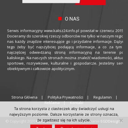
O NAS
Serwis informacyjny www.kalisz24.info.pl powstał w czerwcu 2015 ro
Docieramy do szerokiej rzeszy odbiorców nie tylko w naszym regioni
nas każdy znajdzie interesujące go i przydatne informacje. Dążymy
tego żeby być najszybciej podającą informacje, a co za tym idz
najczęściej odwiedzaną stroną informacyjną na terenie powi
kaliskiego. Na naszych stronach można znaleźć wiadomości, aktualno
sportowe, rozrywkowe, kulturalne i gospodarcze. Jesteśmy serwi
obiektywnym i całkowicie apolitycznym.
Strona Główna
Polityka Prywatności
Regulamin
Reklama
Kontakt
Ta strona korzysta z ciasteczek aby świadczyć usługi na
najwyższym poziomie. Dalsze korzystanie ze strony oznacza,
że zgadzasz się na ich użycie.
© Copyright 2020
Kalisz24.info.pl
| Projekt i wykonanie
EGDDesign
|
Hosting zapewnia
thecamels.org