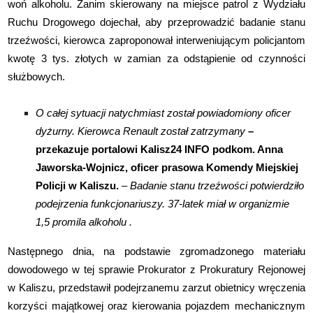
woń alkoholu. Zanim skierowany na miejsce patrol z Wydziału
Ruchu Drogowego dojechał, aby przeprowadzić badanie stanu
trzeźwości, kierowca zaproponował interweniującym policjantom
kwotę 3 tys. złotych w zamian za odstąpienie od czynności
służbowych.
O całej sytuacji natychmiast został powiadomiony oficer
dyżurny. Kierowca Renault został zatrzymany
–
przekazuje portalowi Kalisz24 INFO podkom. Anna
Jaworska-Wojnicz, oficer prasowa Komendy Miejskiej
Policji w Kaliszu.
– Badanie stanu trzeźwości potwierdziło
podejrzenia funkcjonariuszy. 37-latek miał w organizmie
1,5 promila alkoholu .
Następnego dnia, na podstawie zgromadzonego materiału
dowodowego w tej sprawie Prokurator z Prokuratury Rejonowej
w Kaliszu, przedstawił podejrzanemu zarzut obietnicy wręczenia
korzyści majątkowej oraz kierowania pojazdem mechanicznym