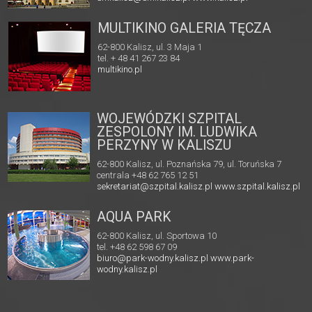
MULTIKINO GALERIA TĘCZA
62-800 Kalisz, ul. 3 Maja 1
tel. + 48 41 267 23 84
multikino.pl
WOJEWÓDZKI SZPITAL
ZESPOLONY IM. LUDWIKA
PERZYNY W KALISZU
62-800 Kalisz, ul. Poznańska 79, ul. Toruńska 7
centrala +48 62 765 12 51
sekretariat@szpital.kalisz.pl
www.szpital.kalisz.pl
AQUA PARK
62-800 Kalisz, ul. Sportowa 10
tel. +48 62 598 67 09
biuro@park-wodny.kalisz.pl
www.park-
wodny.kalisz.pl