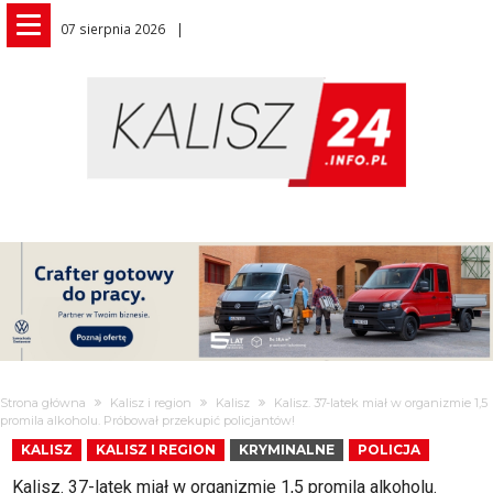
07 sierpnia 2026
Strona główna
Kalisz i region
Kalisz
Kalisz. 37-latek miał w organizmie 1,5
promila alkoholu. Próbował przekupić policjantów!
KALISZ
KALISZ I REGION
KRYMINALNE
POLICJA
Kalisz. 37-latek miał w organizmie 1,5 promila alkoholu.