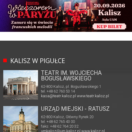
KALISZ W PIGUŁCE
TEATR IM. WOJCIECHA
BOGUSŁAWSKIEGO
62-800 Kalisz, pl. Bogusławskiego 1
tel. +48 62 760 53 14
kasa@teatr.kalisz.pl
www.teatr.kalisz.pl
URZĄD MIEJSKI - RATUSZ
62-800 Kalisz, Główny Rynek 20
tel. +48 62 765 43 00
faks: +48 62 764 20 32
umkalisz@um.kalisz.pl
www.kalisz.pl