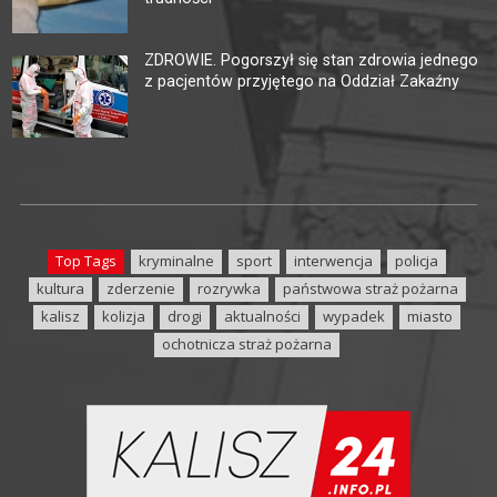
ZDROWIE. Pogorszył się stan zdrowia jednego
z pacjentów przyjętego na Oddział Zakaźny
Top Tags
kryminalne
sport
interwencja
policja
kultura
zderzenie
rozrywka
państwowa straż pożarna
kalisz
kolizja
drogi
aktualności
wypadek
miasto
ochotnicza straż pożarna