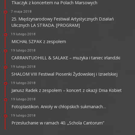
Tkaczyk z koncertem na Polach Marsowych
7 maja 2018
25. Międzynarodowy Festiwal Artystycznych Działań
Ulicznych LA STRADA. [PROGRAM]
19 lutego 2018
MICHAŁ SZPAK z zespołem
19 lutego 2018
CARRANTUOHILL & SALAKE – muzyka i taniec irlandzki
19 lutego 2018
SHALOM VIII Festiwal Piosenki Żydowskiej i Izraelskiej
19 lutego 2018
Janusz Radek z zespołem – koncert z okazji Dnia Kobiet
19 lutego 2018
Fotoplastikon. Anioły w chłopskich sukmanach…
19 lutego 2018
Przesłuchanie w ramach 40. „Schola Cantorum”