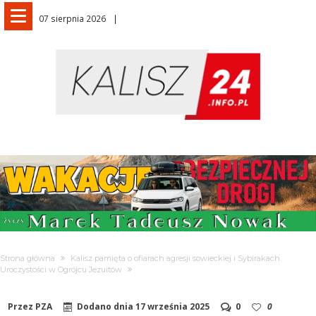
07 sierpnia 2026
Strona główna
Kalisz pamięta o ofiarach agresji sowieckiej i Sybirakach.
Uroczystości w Ogrójcu Jezuitów
Przez
PZA
Dodano dnia
17 września 2025
0
0