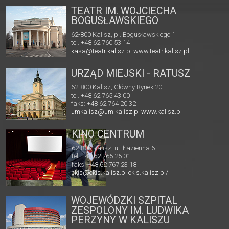
TEATR IM. WOJCIECHA
BOGUSŁAWSKIEGO
62-800 Kalisz, pl. Bogusławskiego 1
tel. +48 62 760 53 14
kasa@teatr.kalisz.pl
www.teatr.kalisz.pl
URZĄD MIEJSKI - RATUSZ
62-800 Kalisz, Główny Rynek 20
tel. +48 62 765 43 00
faks: +48 62 764 20 32
umkalisz@um.kalisz.pl
www.kalisz.pl
KINO CENTRUM
62-800 Kalisz, ul. Łazienna 6
tel. +48 62 765 25 01
faks. +48 62 767 23 18
ckis@ckis.kalisz.pl
ckis.kalisz.pl/
WOJEWÓDZKI SZPITAL
ZESPOLONY IM. LUDWIKA
PERZYNY W KALISZU