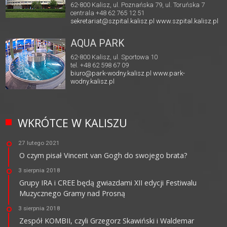
62-800 Kalisz, ul. Poznańska 79, ul. Toruńska 7
centrala +48 62 765 12 51
sekretariat@szpital.kalisz.pl
www.szpital.kalisz.pl
AQUA PARK
62-800 Kalisz, ul. Sportowa 10
tel. +48 62 598 67 09
biuro@park-wodny.kalisz.pl
www.park-
wodny.kalisz.pl
WKRÓTCE W KALISZU
27 lutego 2021
O czym pisał Vincent van Gogh do swojego brata?
3 sierpnia 2018
Grupy IRA i CREE będą gwiazdami XII edycji Festiwalu
Muzycznego Gramy nad Prosną
3 sierpnia 2018
Zespół KOMBII, czyli Grzegorz Skawiński i Waldemar