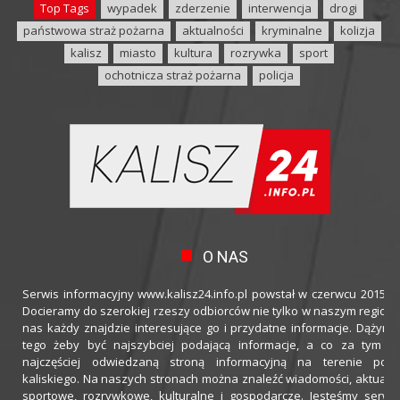
Top Tags
wypadek
zderzenie
interwencja
drogi
państwowa straż pożarna
aktualności
kryminalne
kolizja
kalisz
miasto
kultura
rozrywka
sport
ochotnicza straż pożarna
policja
O NAS
Serwis informacyjny www.kalisz24.info.pl powstał w czerwcu 2015 ro
Docieramy do szerokiej rzeszy odbiorców nie tylko w naszym regioni
nas każdy znajdzie interesujące go i przydatne informacje. Dążymy
tego żeby być najszybciej podającą informacje, a co za tym idz
najczęściej odwiedzaną stroną informacyjną na terenie powi
kaliskiego. Na naszych stronach można znaleźć wiadomości, aktualno
sportowe, rozrywkowe, kulturalne i gospodarcze. Jesteśmy serwi