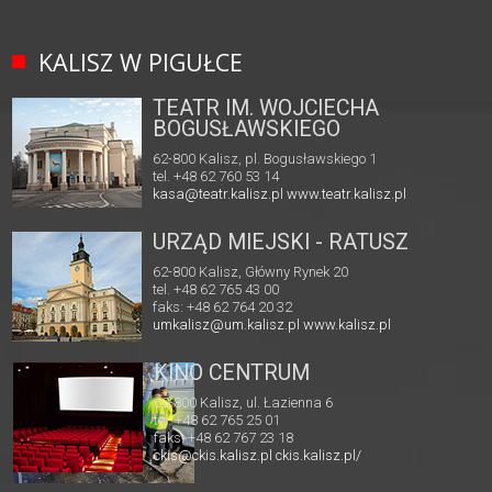
KALISZ W PIGUŁCE
TEATR IM. WOJCIECHA
BOGUSŁAWSKIEGO
62-800 Kalisz, pl. Bogusławskiego 1
tel. +48 62 760 53 14
kasa@teatr.kalisz.pl
www.teatr.kalisz.pl
URZĄD MIEJSKI - RATUSZ
62-800 Kalisz, Główny Rynek 20
tel. +48 62 765 43 00
faks: +48 62 764 20 32
umkalisz@um.kalisz.pl
www.kalisz.pl
KINO CENTRUM
62-800 Kalisz, ul. Łazienna 6
tel. +48 62 765 25 01
faks. +48 62 767 23 18
ckis@ckis.kalisz.pl
ckis.kalisz.pl/