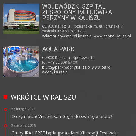
WOJEWÓDZKI SZPITAL
ZESPOLONY IM. LUDWIKA
PERZYNY W KALISZU
62-800 Kalisz, ul. Poznańska 79, ul. Toruńska 7
centrala +48 62 765 12 51
sekretariat@szpital.kalisz.pl
www.szpital.kalisz.pl
AQUA PARK
62-800 Kalisz, ul. Sportowa 10
tel. +48 62 598 67 09
biuro@park-wodny.kalisz.pl
www.park-
wodny.kalisz.pl
WKRÓTCE W KALISZU
27 lutego 2021
O czym pisał Vincent van Gogh do swojego brata?
3 sierpnia 2018
Grupy IRA i CREE będą gwiazdami XII edycji Festiwalu