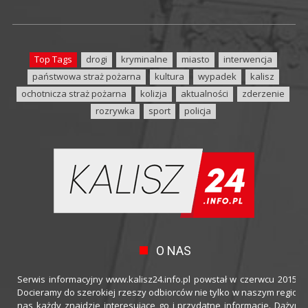
Top Tags
drogi
kryminalne
miasto
interwencja
państwowa straż pożarna
kultura
wypadek
kalisz
ochotnicza straż pożarna
kolizja
aktualności
zderzenie
rozrywka
sport
policja
O NAS
Serwis informacyjny www.kalisz24.info.pl powstał w czerwcu 2015 ro
Docieramy do szerokiej rzeszy odbiorców nie tylko w naszym regioni
nas każdy znajdzie interesujące go i przydatne informacje. Dążymy