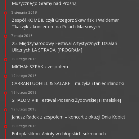
Muzycznego Gramy nad Prosną
3 sierpnia 2018
Zespół KOMBII, czyli Grzegorz Skawiński i Waldemar
Tkaczyk z koncertem na Polach Marsowych
7 maja 2018
25. Międzynarodowy Festiwal Artystycznych Działań
Ulicznych LA STRADA. [PROGRAM]
19 lutego 2018
MICHAŁ SZPAK z zespołem
19 lutego 2018
CARRANTUOHILL & SALAKE – muzyka i taniec irlandzki
19 lutego 2018
SHALOM VIII Festiwal Piosenki Żydowskiej i Izraelskiej
19 lutego 2018
Janusz Radek z zespołem – koncert z okazji Dnia Kobiet
19 lutego 2018
Fotoplastikon. Anioły w chłopskich sukmanach…