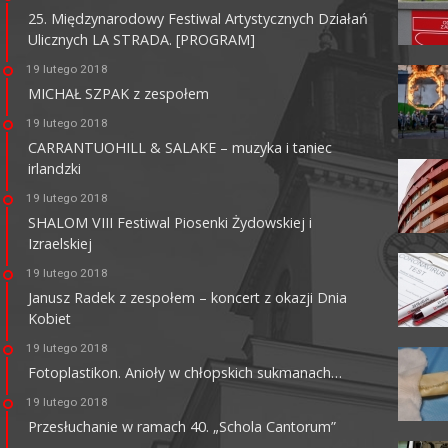
25. Międzynarodowy Festiwal Artystycznych Działań
Ulicznych LA STRADA. [PROGRAM]
KINO HELIOS GALERIA
AMBER
19 lutego 2018
MICHAŁ SZPAK z zespołem
62-800 Kalisz, ul. Górnośląska 82
tel. +48 62 761 18 67
19 lutego 2018
kalisz@helios.pl
www.helios.pl
CARRANTUOHILL & SALAKE – muzyka i taniec
irlandzki
19 lutego 2018
SHALOM VIII Festiwal Piosenki Żydowskiej i
Izraelskiej
19 lutego 2018
Janusz Radek z zespołem – koncert z okazji Dnia
Kobiet
19 lutego 2018
Fotoplastikon. Anioły w chłopskich sukmanach…
19 lutego 2018
Przesłuchanie w ramach 40. „Schola Cantorum”