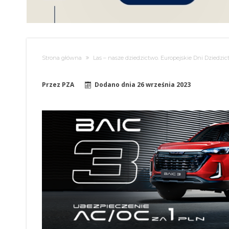
Strona główna
Las – nasze dziedzictwo. Europejskie Dni Dziedz
Przez
PZA
Dodano dnia
26 września 2023