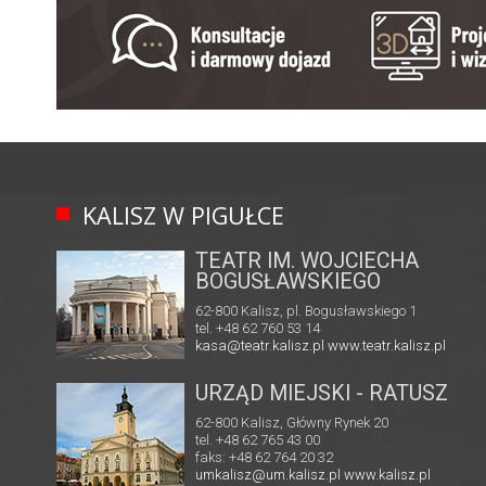
KALISZ W PIGUŁCE
TEATR IM. WOJCIECHA
BOGUSŁAWSKIEGO
62-800 Kalisz, pl. Bogusławskiego 1
tel. +48 62 760 53 14
kasa@teatr.kalisz.pl
www.teatr.kalisz.pl
URZĄD MIEJSKI - RATUSZ
62-800 Kalisz, Główny Rynek 20
tel. +48 62 765 43 00
faks: +48 62 764 20 32
umkalisz@um.kalisz.pl
www.kalisz.pl