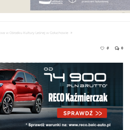
ictwa w Ośrodku Kultury Leśnej w Gołuchowie
0
0