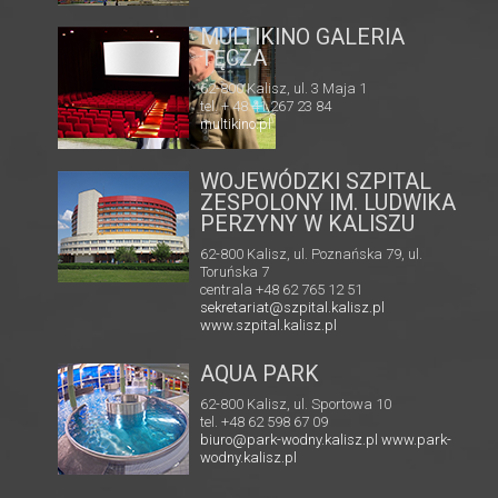
KINO CENTRUM
A
62-800 Kalisz, ul. Łazienna 6
tel. +48 62 765 25 01
faks. +48 62 767 23 18
ckis@ckis.kalisz.pl
ckis.kalisz.pl/
WOJEWÓDZKI SZPITAL
ZESPOLONY IM. LUDWIKA
PERZYNY W KALISZU
62-800 Kalisz, ul. Poznańska 79, ul.
Toruńska 7
centrala +48 62 765 12 51
sekretariat@szpital.kalisz.pl
www.szpital.kalisz.pl
AQUA PARK
62-800 Kalisz, ul. Sportowa 10
tel. +48 62 598 67 09
biuro@park-wodny.kalisz.pl
www.park-
wodny.kalisz.pl