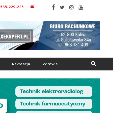
535-229-225
Rekreacja
Zdrowie