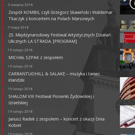
3 sierpnia 2018
Zespół KOMBII, czyli Grzegorz Skawiński i Waldemar
Tkaczyk z koncertem na Polach Marsowych
7 maja 2018
25. Międzynarodowy Festiwal Artystycznych Działań
Ulicznych LA STRADA. [PROGRAM]
KINO CENTRUM
19 lutego 2018
62-800 Kalisz, ul. Łazienna 6
MICHAŁ SZPAK z zespołem
tel. +48 62 765 25 01
faks. +48 62 767 23 18
19 lutego 2018
ckis@ckis.kalisz.pl
ckis.kalisz.pl/
CARRANTUOHILL & SALAKE – muzyka i taniec
irlandzki
19 lutego 2018
SHALOM VIII Festiwal Piosenki Żydowskiej i
Izraelskiej
19 lutego 2018
Janusz Radek z zespołem – koncert z okazji Dnia
Kobiet
19 lutego 2018