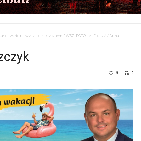
stało otwarte na wydziale medycznym PWSZ [FOTO]
Fot. UM / Anna
zczyk
0
0