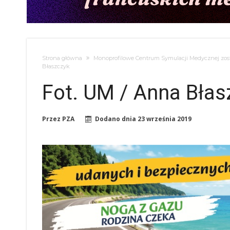
Strona główna
Monoprofilowe Centrum Symulacji Medycznej zo
Błaszczyk
Fot. UM / Anna Błas
Przez
PZA
Dodano dnia
23 września 2019