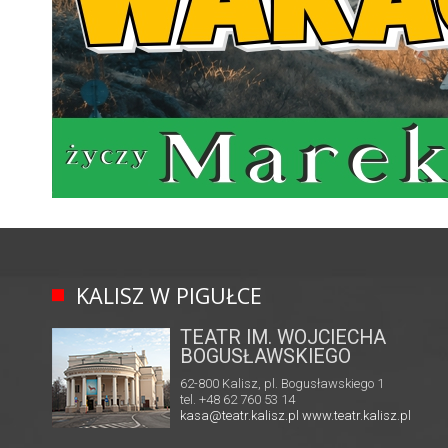
KALISZ W PIGUŁCE
TEATR IM. WOJCIECHA
BOGUSŁAWSKIEGO
62-800 Kalisz, pl. Bogusławskiego 1
tel. +48 62 760 53 14
kasa@teatr.kalisz.pl
www.teatr.kalisz.pl