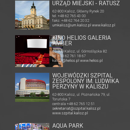
URZĄD MIEJSKI - RATUSZ
62-800 Kalisz, Główny Rynek 20
tel. +48 62 765 43 00
faks: +48 62 764 20 32
umkalisz@um.kalisz.pl
www.kalisz.pl
KINO HELIOS GALERIA
A
AMBER
62-800 Kalisz, ul. Górnośląska 82
tel. +48 62 761 18 67
kalisz@helios.pl
www.helios.pl
WOJEWÓDZKI SZPITAL
ZESPOLONY IM. LUDWIKA
PERZYNY W KALISZU
62-800 Kalisz, ul. Poznańska 79, ul.
Toruńska 7
centrala +48 62 765 12 51
sekretariat@szpital.kalisz.pl
www.szpital.kalisz.pl
AQUA PARK