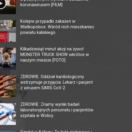
koronawirusem [FILM]
Kolejne przypadki zakażeń w
Wielkopolsce. Wśród nich mieszkaniec
powiatu kaliskiego
MULTIKINO GALERIA
KI
TĘCZA
AM
Kilkadziesiąt minut akcji na żywo!
MONSTER TRUCK SHOW wkrótce w
62-800 Kalisz, ul. 3 Maja 1
62-80
naszym mieście [FOTO]
tel. + 48 41 267 23 84
tel. 
multikino.pl
kalis
ZDROWIE. Oddział kardiologiczny
wstrzymuje przyjęcia. Lekarz i pacjent
z wirusem SARS CoV-2
ZDROWIE. Znamy wyniki badań
laboratoryjnych personelu i pacjentów
szpitala w Wolicy
Szpital w Kaliszu: To była nietypowa i