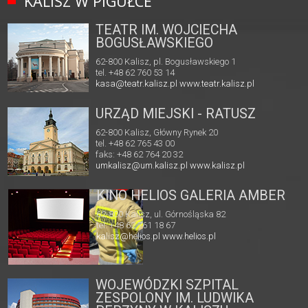
KALISZ W PIGUŁCE
TEATR IM. WOJCIECHA
BOGUSŁAWSKIEGO
62-800 Kalisz, pl. Bogusławskiego 1
tel. +48 62 760 53 14
kasa@teatr.kalisz.pl
www.teatr.kalisz.pl
URZĄD MIEJSKI - RATUSZ
62-800 Kalisz, Główny Rynek 20
tel. +48 62 765 43 00
faks: +48 62 764 20 32
umkalisz@um.kalisz.pl
www.kalisz.pl
KINO HELIOS GALERIA AMBER
62-800 Kalisz, ul. Górnośląska 82
tel. +48 62 761 18 67
kalisz@helios.pl
www.helios.pl
WOJEWÓDZKI SZPITAL
ZESPOLONY IM. LUDWIKA