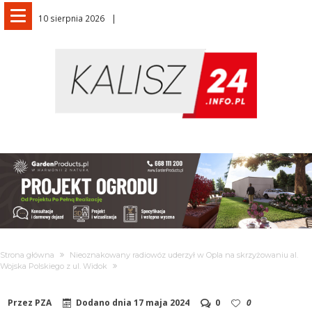
10 sierpnia 2026
Strona główna
Nieoznakowany radiowóz uderzył w Opla na skrzyżowaniu al.
Wojska Polskiego z ul. Widok
Przez
PZA
Dodano dnia
17 maja 2024
0
0