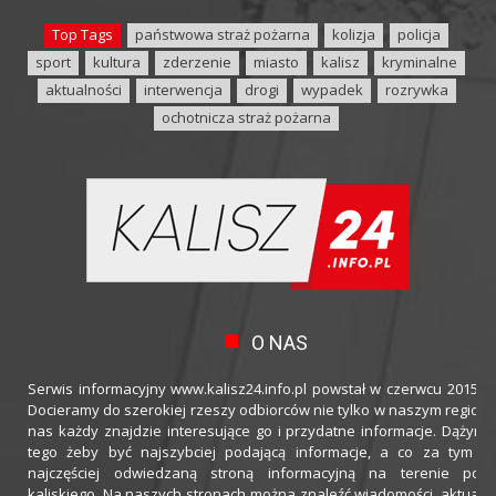
Top Tags
państwowa straż pożarna
kolizja
policja
sport
kultura
zderzenie
miasto
kalisz
kryminalne
aktualności
interwencja
drogi
wypadek
rozrywka
ochotnicza straż pożarna
O NAS
Serwis informacyjny www.kalisz24.info.pl powstał w czerwcu 2015 ro
Docieramy do szerokiej rzeszy odbiorców nie tylko w naszym regioni
nas każdy znajdzie interesujące go i przydatne informacje. Dążymy
tego żeby być najszybciej podającą informacje, a co za tym idz
najczęściej odwiedzaną stroną informacyjną na terenie powi
kaliskiego. Na naszych stronach można znaleźć wiadomości, aktualno