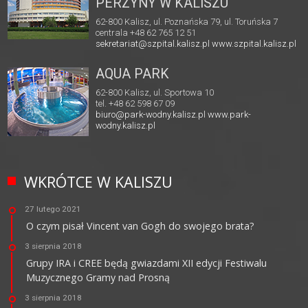
PERZYNY W KALISZU
62-800 Kalisz, ul. Poznańska 79, ul. Toruńska 7
centrala +48 62 765 12 51
sekretariat@szpital.kalisz.pl
www.szpital.kalisz.pl
AQUA PARK
62-800 Kalisz, ul. Sportowa 10
tel. +48 62 598 67 09
biuro@park-wodny.kalisz.pl
www.park-
wodny.kalisz.pl
WKRÓTCE W KALISZU
27 lutego 2021
O czym pisał Vincent van Gogh do swojego brata?
3 sierpnia 2018
Grupy IRA i CREE będą gwiazdami XII edycji Festiwalu
Muzycznego Gramy nad Prosną
3 sierpnia 2018