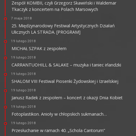
Zespół KOMBII, czyli Grzegorz Skawiński i Waldemar
Tkaczyk z koncertem na Polach Marsowych
7 maja 2018
25. Międzynarodowy Festiwal Artystycznych Działań
Ulicznych LA STRADA. [PROGRAM]
19 lutego 2018
MICHAŁ SZPAK z zespołem
19 lutego 2018
CARRANTUOHILL & SALAKE – muzyka i taniec irlandzki
19 lutego 2018
SHALOM VIII Festiwal Piosenki Żydowskiej i Izraelskiej
19 lutego 2018
Janusz Radek z zespołem – koncert z okazji Dnia Kobiet
19 lutego 2018
Fotoplastikon. Anioły w chłopskich sukmanach…
19 lutego 2018
Przesłuchanie w ramach 40. „Schola Cantorum”